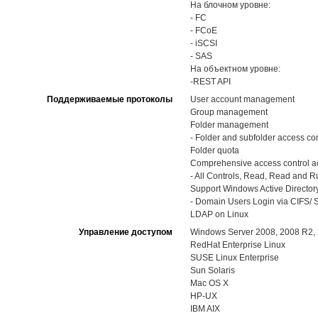
На блочном уровне:
- FC
- FCoE
- iSCSI
- SAS
На объектном уровне:
-REST API
Поддерживаемые протоколы
User account management
Group management
Folder management
- Folder and subfolder access con
Folder quota
Comprehensive access control ac
- All Controls, Read, Read and Run
Support Windows Active Directory
- Domain Users Login via CIFS/ S
LDAP on Linux
Управление доступом
Windows Server 2008, 2008 R2, 
RedHat Enterprise Linux
SUSE Linux Enterprise
Sun Solaris
Mac OS X
HP-UX
IBM AIX