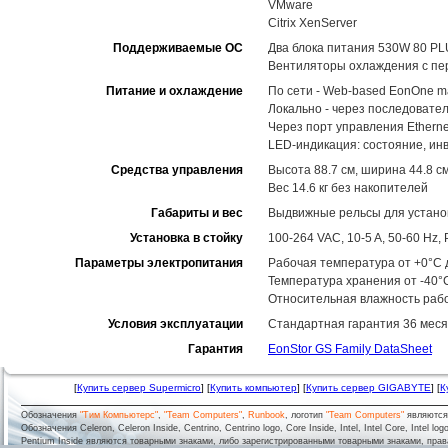
VMware
Citrix XenServer
Поддерживаемые ОС
Два блока питания 530W 80 PL
Вентиляторы охлаждения с пе
Питание и охлаждение
По сети - Web-based EonOne m
Локально - через последовате
Через порт управления Ethernet
LED-индикация: состояние, ин
Средства управления
Высота 88.7 см, ширина 44.8 см
Вес 14.6 кг без накопителей
Габариты и вес
Выдвижные рельсы для установ
Установка в стойку
100-264 VAC, 10-5 A, 50-60 Hz
Параметры электропитания
Рабочая температура от +0°C д
Температура хранения от -40°
Относительная влажность рабо
Условия эксплуатации
Стандартная гарантия 36 меся
Гарантия
EonStor GS Family DataSheet
[
Купить сервер Supermicro
] [
Купить компьютер
] [
Купить сервер GIGABYTE
] [
К
Обозначения
"Тим Компьютерс"
,
"Team Computers"
,
Runbook
, логотип
"Team Computers"
являютс
Обозначения Celeron, Celeron Inside, Centrino, Centrino logo, Core Inside, Intel, Intel Core, Intel logo,
Pentium Inside являются товарными знаками, либо зарегистрированными товарными знаками, права