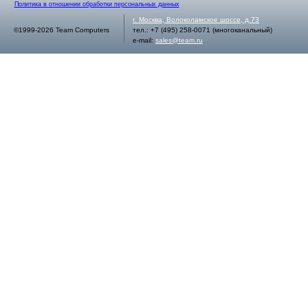
Политика в отношении обработки персональных данных
г.
Москва
,
Волоколамское шоссе, д.73
©1999-2026 Team Computers
тел.:
+7 (495) 258-0071
(многоканальный)
e-mail:
sales@team.ru