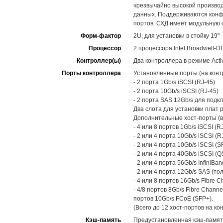
чрезвычайно высокой произво
данных. Поддерживаются конфи
портов. СХД имеет модульную 
Форм-фактор
2U, для установки в стойку 19"
Процессор
2 процессора Intel Broadwell-D
Контроллер(ы)
Два контроллера в режиме Activ
Порты контроллера
Установленные порты (на конт
- 2 порта 1Gb/s iSCSI (RJ-45)
- 2 порта 10Gb/s iSCSI (RJ-45)
- 2 порта SAS 12Gb/s для под
Два слота для установки плат 
Дополнительные хост-порты (в
- 4 или 8 портов 1Gb/s iSCSI (RJ
- 2 или 4 порта 10Gb/s iSCSI (RJ
- 2 или 4 порта 10Gb/s iSCSI (S
- 2 или 4 порта 40Gb/s iSCSI (Q
- 2 или 4 порта 56Gb/s InfiniBan
- 2 или 4 порта 12Gb/s SAS (то
- 4 или 8 портов 16Gb/s Fibre C
- 4/8 портов 8Gb/s Fibre Channe
портов 10Gb/s FCoE (SFP+).
(Всего до 12 хост-портов на ко
Кэш-память
Предустановленная кэш-памят