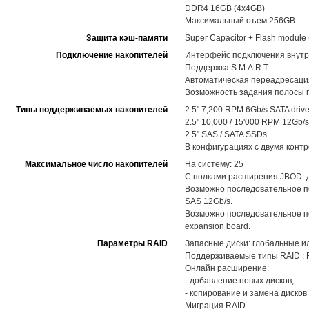
DDR4 16GB (4x4GB)
Максимальный оъем 256GB
Защита кэш-памяти
Super Capacitor + Flash modul
Подключение накопителей
Интерфейс подключения внутр
Поддержка S.M.A.R.T.
Автоматическая переадресация
Возможность задания полосы п
Типы поддерживаемых накопителей
2.5" 7,200 RPM 6Gb/s SATA driv
2.5" 10,000 / 15'000 RPM 12Gb/s
2.5" SAS / SATA SSDs
В конфигурациях с двумя конт
Максимальное число накопителей
На систему: 25
С полками расширения JBOD: до
Возможно последовательное п
SAS 12Gb/s.
Возможно последовательное по
expansion board.
Параметры RAID
Запасные диски: глобальные и
Поддерживаемые типы RAID : RAID
Онлайн расширение:
- добавление новых дисков;
- копирование и замена диско
Миграция RAID