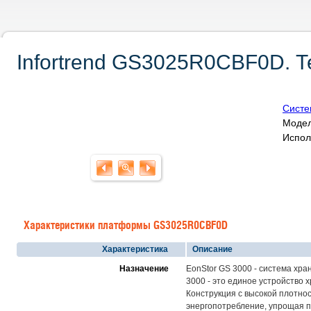
Infortrend GS3025R0CBF0D. Т
Систе
Модел
Испол
Характеристики платформы GS3025R0CBF0D
Характеристика
Описание
Назначение
EonStor GS 3000 - система хр
3000 - это единое устройство 
Конструкция с высокой плотно
энергопотребление, упрощая п