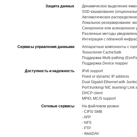
Защита данных
Динамическое выделение емкост
SSD-кэширование (опциональн
Автоматическое распределение 
Локальное резервирование: мо
Синхронное или асинхронное 
Различные методы уведомлений,
Интеграция с облачной инфра
Сервисы управления данными
Аппаратные компоненты с горя
Технология CacheSafe
Поддержка Multi-pathing (EonPa
Поддержка Device mapper
Доступность и надежность
IPv6 support
Fixed or dynamic IP address
Dual Gigabit Ethernet with Jumb
Port trunking/ NIC teaming/ Link
DHCP client
MPIO, MC/S support
Сетевые сервисы
На файловом уровне:
- CIFS/ SMB
- AFP
- NFS
- FTP
- WebDAV