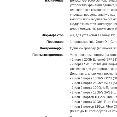
Назначение
EonStor GS 3000 G3 - система 
устройство хранения данных, 
плотностью и компактностью п
упрощая первоначальную настр
высокой производительностью,
Поддерживаются конфигурации 
имеет модульную структуру и 
Форм-фактор
4U, для установки в стойку 19"
Процессор
1 процессор Intel Xeon D 4-Cor
Контроллер(ы)
Один контроллер (возможна уст
Порты контроллера
Установленные порты (на конт
- 2 порта 25Gb Ethernet (SFP2
- 2 порта SAS 12Gb/s для под
Два слота для установки плат 
Дополнительные хост-порты (в
- 2 или 4 порта 10Gb/s iSCSI (S
- 2 или 4 порта 25Gb/s iSCSI (S
- 1 или 2 порта 100Gb/s Etherne
- 2 или 4 порта 12Gb/s SAS (то
- 4 или 8 портов 16Gb/s Fibre C
- 2 или 4 порта 32Gb/s Fibre Ch
- 4 или 8 портов 32Gb/s Fibre C
(Всего до 10 хост-портов на ко