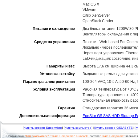
Mac OS X
VMware
Citrix XenServer
OpenStack Cinder
Питание и охлаждение
Два блока питания 1200W 80 P
Вентиляторы охлаждения с пе
Средства управления
По сети - Web-based EonOne m
Локально - через последовате
Через порт управления Ethernet
LED-индикация: состояние, ин
Габариты и вес
Высота 17.6 см, ширина 44.3 см
Установка в стойку
Выдвижные рельсы для установ
Параметры электропитания
100-264 VAC, 10-5 A, 50-60 Hz
Условия эксплуатации
Рабочая температура от +0°C д
Температура хранения от -40°
Относительная влажность рабо
Гарантия
Стандартная гарантия 36 меся
Дополнительная информация
EonStor GS SAS HDD Storage F
[
Купить сервер Supermicro
] [
Купить компьютер
] [
Купить сервер GIGABYTE
] [
К
Обозначения
"Тим Компьютерс"
,
"Team Computers"
,
Runbook
, логотип
"Team Computers"
являютс