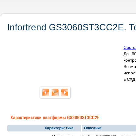
Infortrend GS3060ST3CC2E. Т
Систе
До 60
контр
Возм
испол
в СХ
Характеристики платформы GS3060ST3CC2E
Характеристика
Описание