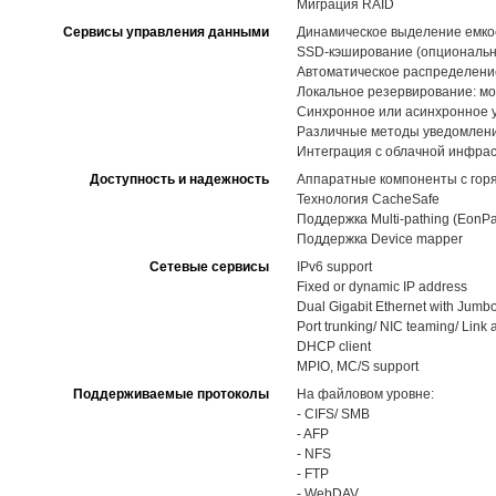
Миграция RAID
Сервисы управления данными
Динамическое выделение емкост
SSD-кэширование (опциональн
Автоматическое распределение 
Локальное резервирование: мо
Синхронное или асинхронное 
Различные методы уведомлений,
Интеграция с облачной инфра
Доступность и надежность
Аппаратные компоненты с горя
Технология CacheSafe
Поддержка Multi-pathing (EonPa
Поддержка Device mapper
Сетевые сервисы
IPv6 support
Fixed or dynamic IP address
Dual Gigabit Ethernet with Jumb
Port trunking/ NIC teaming/ Link
DHCP client
MPIO, MC/S support
Поддерживаемые протоколы
На файловом уровне:
- CIFS/ SMB
- AFP
- NFS
- FTP
- WebDAV