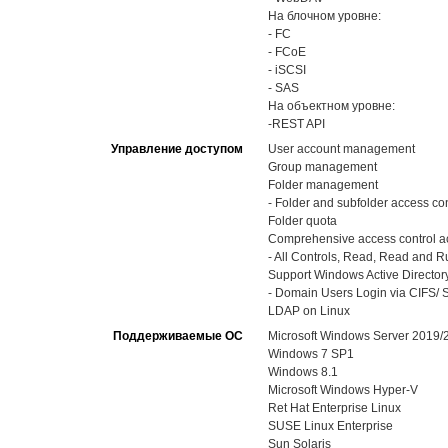
На блочном уровне:
- FC
- FCoE
- iSCSI
- SAS
На объектном уровне:
-REST API
Управление доступом
User account management
Group management
Folder management
- Folder and subfolder access con
Folder quota
Comprehensive access control ac
- All Controls, Read, Read and Run
Support Windows Active Directory
- Domain Users Login via CIFS/ S
LDAP on Linux
Поддерживаемые ОС
Microsoft Windows Server 2019
Windows 7 SP1
Windows 8.1
Microsoft Windows Hyper-V
Ret Hat Enterprise Linux
SUSE Linux Enterprise
Sun Solaris