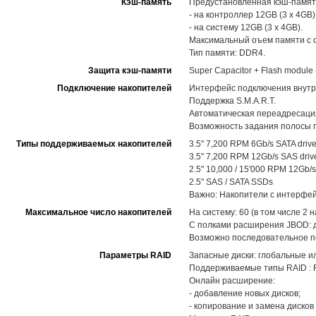
Кэш-память
Предустановленная кэш-памят
- на контроллер 12GB (3 x 4GB)
- на систему 12GB (3 x 4GB).
Максимальный оъем памяти с о
Тип памяти: DDR4.
Защита кэш-памяти
Super Capacitor + Flash modul
Подключение накопителей
Интерфейс подключения внутр
Поддержка S.M.A.R.T.
Автоматическая переадресация
Возможность задания полосы п
Типы поддерживаемых накопителей
3.5" 7,200 RPM 6Gb/s SATA driv
3.5" 7,200 RPM 12Gb/s SAS driv
2.5" 10,000 / 15'000 RPM 12Gb/s
2.5" SAS / SATA SSDs
Важно: Накопители с интерфей
Максимальное число накопителей
На систему: 60 (в том числе 2
С полками расширения JBOD: до
Возможно последовательное по
Параметры RAID
Запасные диски: глобальные и
Поддерживаемые типы RAID : RAID
Онлайн расширение:
- добавление новых дисков;
- копирование и замена диско