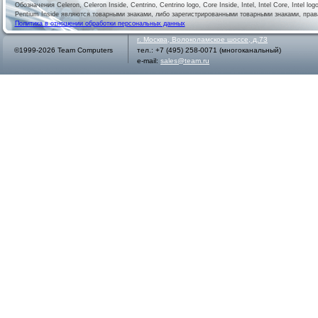
Обозначения Celeron, Celeron Inside, Centrino, Centrino logo, Core Inside, Intel, Intel Core, Intel logo,
Pentium Inside являются товарными знаками, либо зарегистрированными товарными знаками, права
Политика в отношении обработки персональных данных
г.
Москва
,
Волоколамское шоссе, д.73
©1999-2026 Team Computers
тел.:
+7 (495) 258-0071
(многоканальный)
e-mail:
sales@team.ru