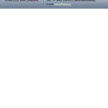
©1999-2026 Team Computers
тел.:
+7 (495) 258-0071
(многоканальный)
e-mail:
sales@team.ru