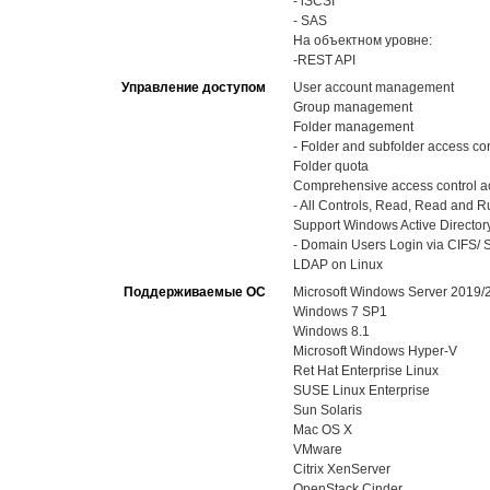
- iSCSI
- SAS
На объектном уровне:
-REST API
Управление доступом
User account management
Group management
Folder management
- Folder and subfolder access con
Folder quota
Comprehensive access control ac
- All Controls, Read, Read and Run
Support Windows Active Directory
- Domain Users Login via CIFS/ S
LDAP on Linux
Поддерживаемые ОС
Microsoft Windows Server 2019
Windows 7 SP1
Windows 8.1
Microsoft Windows Hyper-V
Ret Hat Enterprise Linux
SUSE Linux Enterprise
Sun Solaris
Mac OS X
VMware
Citrix XenServer
OpenStack Cinder