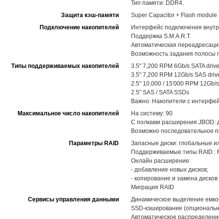
Тип памяти: DDR4.
Защита кэш-памяти
Super Capacitor + Flash modul
Подключение накопителей
Интерфейс подключения внутр
Поддержка S.M.A.R.T.
Автоматическая переадресация
Возможность задания полосы п
Типы поддерживаемых накопителей
3.5" 7,200 RPM 6Gb/s SATA driv
3.5" 7,200 RPM 12Gb/s SAS driv
2.5" 10,000 / 15'000 RPM 12Gb/s
2.5" SAS / SATA SSDs
Важно: Накопители с интерфей
Максимальное число накопителей
На систему: 90
С полками расширения JBOD: до
Возможно последовательное по
Параметры RAID
Запасные диски: глобальные и
Поддерживаемые типы RAID : RAID
Онлайн расширение:
- добавление новых дисков;
- копирование и замена диско
Миграция RAID
Сервисы управления данными
Динамическое выделение емкост
SSD-кэширование (опциональн
Автоматическое распределение 