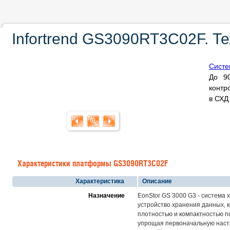
Infortrend GS3090RT3C02F. Т
Систе
До 9
контр
в СХ
Характеристики платформы GS3090RT3C02F
Характеристика
Описание
Назначение
EonStor GS 3000 G3 - система 
устройство хранения данных, 
плотностью и компактностью п
упрощая первоначальную настр