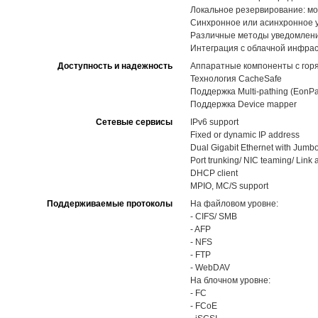
Локальное резервирование: мо
Синхронное или асинхронное 
Различные методы уведомлений,
Интеграция с облачной инфра
Доступность и надежность
Аппаратные компоненты с горя
Технология CacheSafe
Поддержка Multi-pathing (EonPa
Поддержка Device mapper
Сетевые сервисы
IPv6 support
Fixed or dynamic IP address
Dual Gigabit Ethernet with Jumb
Port trunking/ NIC teaming/ Link
DHCP client
MPIO, MC/S support
Поддерживаемые протоколы
На файловом уровне:
- CIFS/ SMB
- AFP
- NFS
- FTP
- WebDAV
На блочном уровне:
- FC
- FCoE