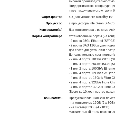
высокой производительностью,
Поддерживаются конфигурации 
имеет модульную структуру и 
Форм-фактор
4U, для установки в стойку 19"
Процессор
2 процессора Intel Xeon D 4-Co
Контроллер(ы)
Два контроллера в режиме Activ
Порты контроллера
Установленные порты (на конт
- 2 порта 25Gb Ethernet (SFP2
- 2 порта SAS 12Gb/s для под
Два слота для установки плат 
Дополнительные хост-порты (в
- 2 или 4 порта 10Gb/s iSCSI (S
- 2 или 4 порта 25Gb/s iSCSI (S
- 1 или 2 порта 100Gb/s Etherne
- 2 или 4 порта 12Gb/s SAS (то
- 4 или 8 портов 16Gb/s Fibre C
- 2 или 4 порта 32Gb/s Fibre Ch
- 4 или 8 портов 32Gb/s Fibre C
(Всего до 10 хост-портов на ко
Кэш-память
Предустановленная кэш-памят
- на контроллер 16GB (2 x 8GB)
- на систему 32GB (4 x 8GB).
Максимальный оъем памяти: 38