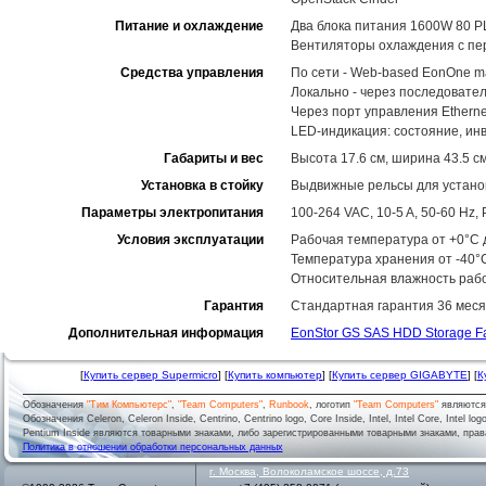
Питание и охлаждение
Два блока питания 1600W 80 P
Вентиляторы охлаждения с пе
Средства управления
По сети - Web-based EonOne m
Локально - через последовате
Через порт управления Ethernet
LED-индикация: состояние, ин
Габариты и вес
Высота 17.6 см, ширина 43.5 см
Установка в стойку
Выдвижные рельсы для установ
Параметры электропитания
100-264 VAC, 10-5 A, 50-60 Hz
Условия эксплуатации
Рабочая температура от +0°C д
Температура хранения от -40°
Относительная влажность рабо
Гарантия
Стандартная гарантия 36 меся
Дополнительная информация
EonStor GS SAS HDD Storage F
[
Купить сервер Supermicro
] [
Купить компьютер
] [
Купить сервер GIGABYTE
] [
К
Обозначения
"Тим Компьютерс"
,
"Team Computers"
,
Runbook
, логотип
"Team Computers"
являютс
Обозначения Celeron, Celeron Inside, Centrino, Centrino logo, Core Inside, Intel, Intel Core, Intel logo,
Pentium Inside являются товарными знаками, либо зарегистрированными товарными знаками, права
Политика в отношении обработки персональных данных
г.
Москва
,
Волоколамское шоссе, д.73