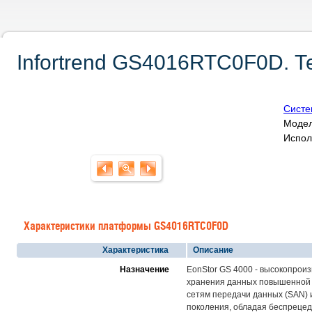
Infortrend GS4016RTC0F0D. Т
Систе
Модел
Испол
Характеристики платформы GS4016RTC0F0D
Характеристика
Описание
Назначение
EonStor GS 4000 - высокопрои
хранения данных повышенной п
сетям передачи данных (SAN) 
поколения, обладая беспреце