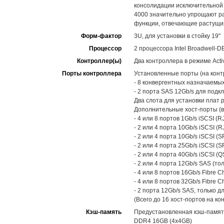
консолидации исключительной 
4000 значительно упрощают ра
функции, отвечающие растущи
Форм-фактор
3U, для установки в стойку 19"
Процессор
2 процессора Intel Broadwell-D
Контроллер(ы)
Два контроллера в режиме Activ
Порты контроллера
Установленные порты (на конт
- 8 конвергентных назначаемых
- 2 порта SAS 12Gb/s для под
Два слота для установки плат 
Дополнительные хост-порты (в
- 4 или 8 портов 1Gb/s iSCSI (RJ
- 2 или 4 порта 10Gb/s iSCSI (RJ
- 2 или 4 порта 10Gb/s iSCSI (S
- 2 или 4 порта 25Gb/s iSCSI (S
- 2 или 4 порта 40Gb/s iSCSI (Q
- 2 или 4 порта 12Gb/s SAS (то
- 4 или 8 портов 16Gb/s Fibre C
- 4 или 8 портов 32Gb/s Fibre C
- 2 порта 12Gb/s SAS, только 
(Всего до 16 хост-портов на ко
Кэш-память
Предустановленная кэш-памят
DDR4 16GB (4x4GB)