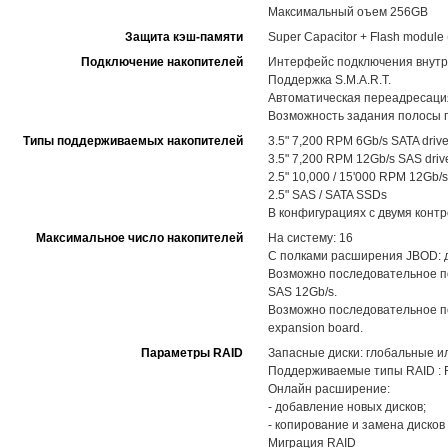
Максимальный оъем 256GB
Защита кэш-памяти
Super Capacitor + Flash modul
Подключение накопителей
Интерфейс подключения внутр
Поддержка S.M.A.R.T.
Автоматическая переадресация
Возможность задания полосы п
Типы поддерживаемых накопителей
3.5" 7,200 RPM 6Gb/s SATA driv
3.5" 7,200 RPM 12Gb/s SAS driv
2.5" 10,000 / 15'000 RPM 12Gb/s
2.5" SAS / SATA SSDs
В конфигурациях с двумя конт
Максимальное число накопителей
На систему: 16
С полками расширения JBOD: 
Возможно последовательное п
SAS 12Gb/s.
Возможно последовательное по
expansion board.
Параметры RAID
Запасные диски: глобальные и
Поддерживаемые типы RAID : RAID
Онлайн расширение:
- добавление новых дисков;
- копирование и замена диско
Миграция RAID