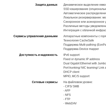
Защита данных
Динамическое выделение емкост
SSD-кэширование (опциональн
Автоматическое распределение 
Локальное резервирование: мо
Синхронное или асинхронное 
Различные методы уведомлений,
Интеграция с облачной инфра
Сервисы управления данными
Аппаратные компоненты с горя
Технология CacheSafe
Поддержка Multi-pathing (EonPa
Поддержка Device mapper
Доступность и надежность
IPv6 support
Fixed or dynamic IP address
Dual Gigabit Ethernet with Jumb
Port trunking/ NIC teaming/ Link
DHCP client
MPIO, MC/S support
Сетевые сервисы
На файловом уровне:
- CIFS/ SMB
- AFP
- NFS
- FTP
- WebDAV