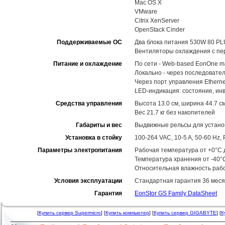
Mac OS X
VMware
Citrix XenServer
OpenStack Cinder
Поддерживаемые ОС
Два блока питания 530W 80 PL
Вентиляторы охлаждения с пе
Питание и охлаждение
По сети - Web-based EonOne m
Локально - через последовате
Через порт управления Ethernet
LED-индикация: состояние, ин
Средства управления
Высота 13.0 см, ширина 44.7 см
Вес 21.7 кг без накопителей
Габариты и вес
Выдвижные рельсы для установ
Установка в стойку
100-264 VAC, 10-5 A, 50-60 Hz
Параметры электропитания
Рабочая температура от +0°C д
Температура хранения от -40°
Относительная влажность рабо
Условия эксплуатации
Стандартная гарантия 36 меся
Гарантия
EonStor GS Family DataSheet
[
Купить сервер Supermicro
] [
Купить компьютер
] [
Купить сервер GIGABYTE
] [
К