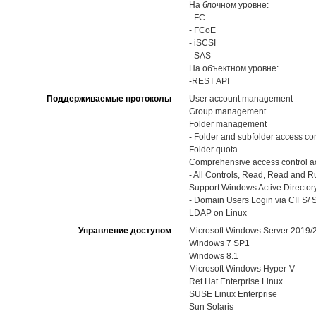
На блочном уровне:
- FC
- FCoE
- iSCSI
- SAS
На объектном уровне:
-REST API
Поддерживаемые протоколы
User account management
Group management
Folder management
- Folder and subfolder access con
Folder quota
Comprehensive access control ac
- All Controls, Read, Read and Run
Support Windows Active Directory
- Domain Users Login via CIFS/ S
LDAP on Linux
Управление доступом
Microsoft Windows Server 2019
Windows 7 SP1
Windows 8.1
Microsoft Windows Hyper-V
Ret Hat Enterprise Linux
SUSE Linux Enterprise
Sun Solaris