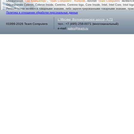
Обозначения
"Тим Компьютерс"
,
"Team Computers"
,
Runbook
, логотип
"Team Computers"
являютс
Обозначения Celeron, Celeron Inside, Centrino, Centrino logo, Core Inside, Intel, Intel Core, Intel logo,
Pentium Inside являются товарными знаками, либо зарегистрированными товарными знаками, права
Политика в отношении обработки персональных данных
г.
Москва
,
Волоколамское шоссе, д.73
©1999-2026 Team Computers
тел.:
+7 (495) 258-0071
(многоканальный)
e-mail:
sales@team.ru