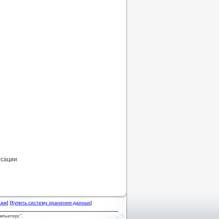
нсации
рам
] [
Купить систему хранения данных
]
мпьютерс".