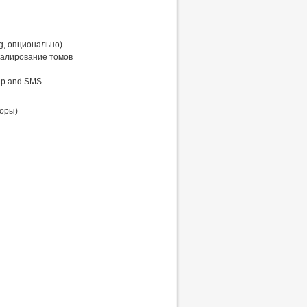
g, опционально)
калирование томов
ap and SMS
торы)