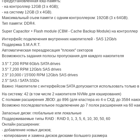
Предустановленная кэш-память:
- на контроллер 12GB (3 x 4GB);
- на систему 12GB (3 x 4GB).
Максимальный оъем памяти с одним контроллером: 192GB (3 x 64GB).
Тип памяти: DDR4.
Super Capacitor + Flash module (CBM - Cache Backup Module) на контроллер
Интерфейс подключения внутренних накопителей - SAS 12Gb/s
Поддержка S.M.A.R.T.
Автоматическая переадресация "плохих" секторов
Возможность задания полосы пропускания для каждого накопителя
3.5" 7,200 RPM 6Gb/s SATA drives
3.5" 7,200 RPM 12Gb/s SAS drives
2.5" 10,000 / 15'000 RPM 12Gb/s SAS drives
2.5" SAS / SATA SSDs
Важно: Накопители с интерфейсом SATA допускается использовать только 
На систему: 42 (в том числе 2 накопителя NVMe для кэширования)
С полками расширения JBOD: до 896 (для кластера из 4-х СХД: до 3584 нак
Возможно последовательное подключение до 7 полок расширения на 60 нак
Запасные диски: глобальные или локальные
Поддерживаемые типы RAID : RAID 0, 1, 3, 5, 6, 10, 30, 50, 60
Онлайн расширение:
- добавление новых дисков;
- копирование и замена дисков дисками большего размера