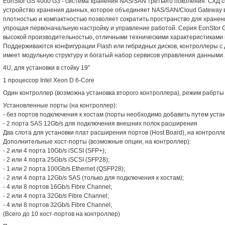
EonStor GS 4000 G3 - система хранения NAS/SAN третьего поколения. СХД с
устройство хранения данных, которое объединяет NAS/SAN/Cloud Gateway в
плотностью и компактностью позволяет сократить пространство для хранен
упрощая первоначальную настройку и управление работой. Серия EonStor G
высокой производительностью, отличными техническими характеристиками
Поддерживаются конфигурации Flash или гибридных дисков, контроллеры с
имеет модульную структуру и богатый набор сервисов управления данными.
4U, для установки в стойку 19"
1 процессор Intel Xeon D 6-Core
Один контроллер (возможна установка второго контроллера), режим рабрты 
Установленные порты (на контроллер):
- без портов подключения к хостам (порты необходимо добавить путем уста
- 2 порта SAS 12Gb/s для подключения внешних полок расширения
Два слота для установки плат расширения портов (Host Board), на контролл
Дополнительные хост-порты (возможные опции, на контроллер):
- 2 или 4 порта 10Gb/s iSCSI (SFP+);
- 2 или 4 порта 25Gb/s iSCSI (SFP28);
- 1 или 2 порта 100Gb/s Ethernet (QSFP28);
- 2 или 4 порта 12Gb/s SAS (только для подключения к хостам);
- 4 или 8 портов 16Gb/s Fibre Channel;
- 2 или 4 порта 32Gb/s Fibre Channel;
- 4 или 8 портов 32Gb/s Fibre Channel;
(Всего до 10 хост-портов на контроллер)