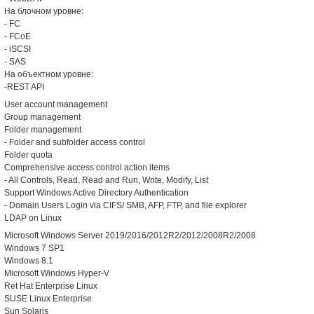
На блочном уровне:
- FC
- FCoE
- iSCSI
- SAS
На объектном уровне:
-REST API
User account management
Group management
Folder management
- Folder and subfolder access control
Folder quota
Comprehensive access control action items
- All Controls, Read, Read and Run, Write, Modify, List
Support Windows Active Directory Authentication
- Domain Users Login via CIFS/ SMB, AFP, FTP, and file explorer
LDAP on Linux
Microsoft Windows Server 2019/2016/2012R2/2012/2008R2/2008
Windows 7 SP1
Windows 8.1
Microsoft Windows Hyper-V
Ret Hat Enterprise Linux
SUSE Linux Enterprise
Sun Solaris