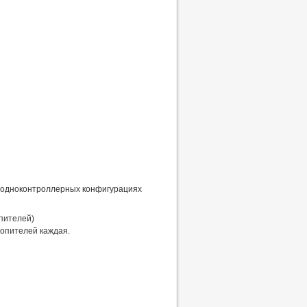
в одноконтроллерных конфигурациях
опителей)
опителей каждая.