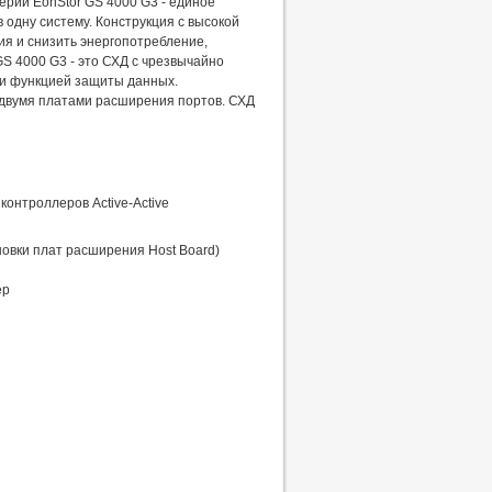
ерии EonStor GS 4000 G3 - единое
 одну систему. Конструкция с высокой
ия и снизить энергопотребление,
S 4000 G3 - это СХД с чрезвычайно
 и функцией защиты данных.
 двумя платами расширения портов. СХД
контроллеров Active-Active
новки плат расширения Host Board)
ер