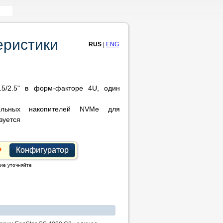
еристики
RUS
|
ENG
5/2.5" в форм-факторе 4U, один
тельных накопителей NVMe для
зуется
Конфигуратор
ие уточняйте