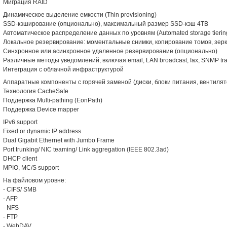
Миграция RAID
Динамическое выделение емкости (Thin provisioning)
SSD-кэширование (опционально), максимальный размер SSD-кэш 4TB
Автоматическое распределение данных по уровням (Automated storage tierin
Локальное резервирование: моментальные снимки, копирование томов, зер
Синхронное или асинхронное удаленное резервирование (опционально)
Различные методы уведомлений, включая email, LAN broadcast, fax, SNMP tr
Интеграция с облачной инфраструктурой
Аппаратные компоненты с горячей заменой (диски, блоки питания, вентиля
Технология CacheSafe
Поддержка Multi-pathing (EonPath)
Поддержка Device mapper
IPv6 support
Fixed or dynamic IP address
Dual Gigabit Ethernet with Jumbo Frame
Port trunking/ NIC teaming/ Link aggregation (IEEE 802.3ad)
DHCP client
MPIO, MC/S support
На файловом уровне:
- CIFS/ SMB
- AFP
- NFS
- FTP
- WebDAV