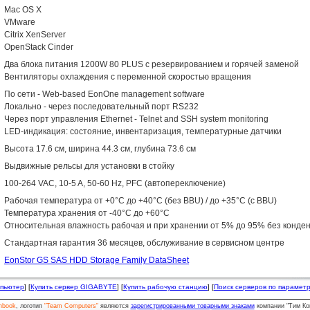
Mac OS X
VMware
Citrix XenServer
OpenStack Cinder
Два блока питания 1200W 80 PLUS с резервированием и горячей заменой
Вентиляторы охлаждения с переменной скоростью вращения
По сети - Web-based EonOne management software
Локально - через последовательный порт RS232
Через порт управления Ethernet - Telnet and SSH system monitoring
LED-индикация: состояние, инвентаризация, температурные датчики
Высота 17.6 см, ширина 44.3 см, глубина 73.6 см
Выдвижные рельсы для установки в стойку
100-264 VAC, 10-5 A, 50-60 Hz, PFC (автопереключение)
Рабочая температура от +0°C до +40°C (без BBU) / до +35°C (с BBU)
Температура хранения от -40°C до +60°C
Относительная влажность рабочая и при хранении от 5% до 95% без конде
Стандартная гарантия 36 месяцев, обслуживание в сервисном центре
EonStor GS SAS HDD Storage Family DataSheet
мпьютер
] [
Купить сервер GIGABYTE
] [
Купить рабочую станцию
] [
Поиск серверов по парамет
nbook
, логотип
"Team Computers"
являются
зарегистрированными товарными знаками
компании "Тим Ко