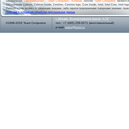
Обозначения
"Тим Компьютерс"
,
"Team Computers"
,
Runbook
, логотип
"Team Computers"
являютс
Обозначения Celeron, Celeron Inside, Centrino, Centrino logo, Core Inside, Intel, Intel Core, Intel logo,
Pentium Inside являются товарными знаками, либо зарегистрированными товарными знаками, права
Политика в отношении обработки персональных данных
г.
Москва
,
Волоколамское шоссе, д.73
©1999-2026 Team Computers
тел.:
+7 (495) 258-0071
(многоканальный)
e-mail:
sales@team.ru