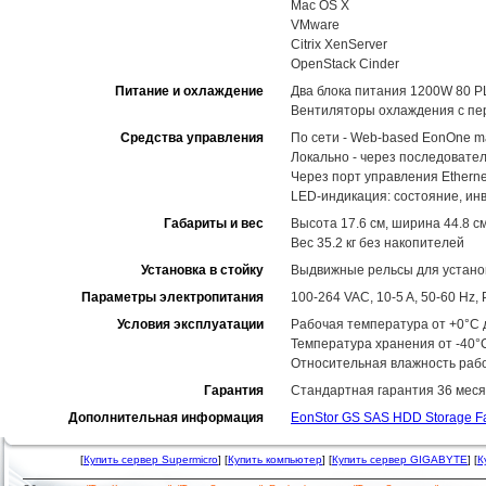
Mac OS X
VMware
Citrix XenServer
OpenStack Cinder
Питание и охлаждение
Два блока питания 1200W 80 P
Вентиляторы охлаждения с пе
Средства управления
По сети - Web-based EonOne m
Локально - через последовате
Через порт управления Ethernet
LED-индикация: состояние, ин
Габариты и вес
Высота 17.6 см, ширина 44.8 см
Вес 35.2 кг без накопителей
Установка в стойку
Выдвижные рельсы для установ
Параметры электропитания
100-264 VAC, 10-5 A, 50-60 Hz
Условия эксплуатации
Рабочая температура от +0°C д
Температура хранения от -40°
Относительная влажность рабо
Гарантия
Стандартная гарантия 36 меся
Дополнительная информация
EonStor GS SAS HDD Storage F
[
Купить сервер Supermicro
] [
Купить компьютер
] [
Купить сервер GIGABYTE
] [
К