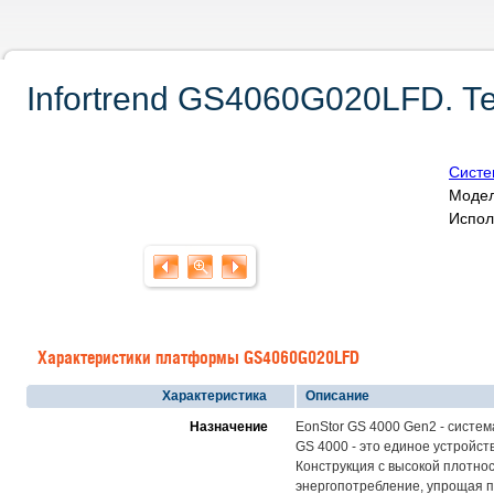
Infortrend GS4060G020LFD. Т
Систе
Модел
Испол
Характеристики платформы GS4060G020LFD
Характеристика
Описание
Назначение
EonStor GS 4000 Gen2 - систе
GS 4000 - это единое устройст
Конструкция с высокой плотно
энергопотребление, упрощая п