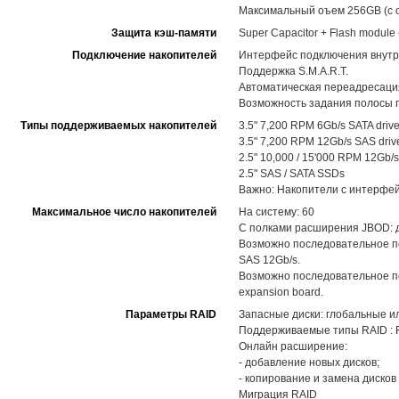
Максимальный оъем 256GB (с 
Защита кэш-памяти
Super Capacitor + Flash modul
Подключение накопителей
Интерфейс подключения внутр
Поддержка S.M.A.R.T.
Автоматическая переадресация
Возможность задания полосы п
Типы поддерживаемых накопителей
3.5" 7,200 RPM 6Gb/s SATA driv
3.5" 7,200 RPM 12Gb/s SAS driv
2.5" 10,000 / 15'000 RPM 12Gb/s
2.5" SAS / SATA SSDs
Важно: Накопители с интерфей
Максимальное число накопителей
На систему: 60
С полками расширения JBOD: до
Возможно последовательное п
SAS 12Gb/s.
Возможно последовательное по
expansion board.
Параметры RAID
Запасные диски: глобальные и
Поддерживаемые типы RAID : RAID
Онлайн расширение:
- добавление новых дисков;
- копирование и замена диско
Миграция RAID