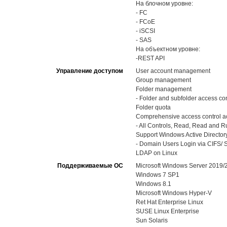
На блочном уровне:
- FC
- FCoE
- iSCSI
- SAS
На объектном уровне:
-REST API
Управление доступом
User account management
Group management
Folder management
- Folder and subfolder access con
Folder quota
Comprehensive access control ac
- All Controls, Read, Read and Run
Support Windows Active Directory
- Domain Users Login via CIFS/ S
LDAP on Linux
Поддерживаемые ОС
Microsoft Windows Server 2019
Windows 7 SP1
Windows 8.1
Microsoft Windows Hyper-V
Ret Hat Enterprise Linux
SUSE Linux Enterprise
Sun Solaris