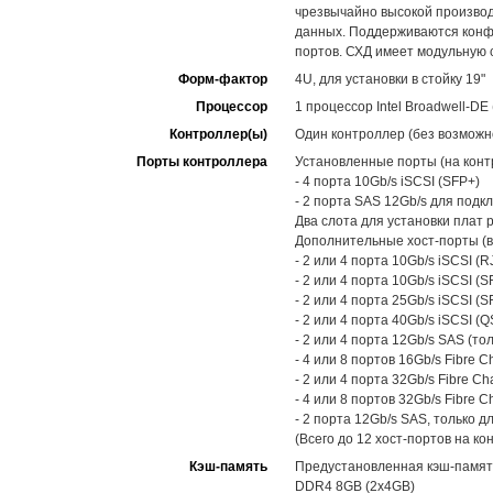
чрезвычайно высокой произво
данных. Поддерживаются конфи
портов. СХД имеет модульную 
Форм-фактор
4U, для установки в стойку 19"
Процессор
1 процессор Intel Broadwell-DE
Контроллер(ы)
Один контроллер (без возможн
Порты контроллера
Установленные порты (на конт
- 4 порта 10Gb/s iSCSI (SFP+)
- 2 порта SAS 12Gb/s для под
Два слота для установки плат 
Дополнительные хост-порты (в
- 2 или 4 порта 10Gb/s iSCSI (RJ
- 2 или 4 порта 10Gb/s iSCSI (S
- 2 или 4 порта 25Gb/s iSCSI (S
- 2 или 4 порта 40Gb/s iSCSI (Q
- 2 или 4 порта 12Gb/s SAS (то
- 4 или 8 портов 16Gb/s Fibre C
- 2 или 4 порта 32Gb/s Fibre Ch
- 4 или 8 портов 32Gb/s Fibre C
- 2 порта 12Gb/s SAS, только 
(Всего до 12 хост-портов на ко
Кэш-память
Предустановленная кэш-памят
DDR4 8GB (2x4GB)