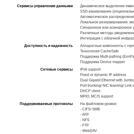
Сервисы управления данными
Динамическое выделение емкост
SSD-кэширование (опциональн
Автоматическое распределение 
Локальное резервирование: мо
Синхронное или асинхронное 
Различные методы уведомлений,
Интеграция с облачной инфра
Доступность и надежность
Аппаратные компоненты с горя
Технология CacheSafe
Поддержка Multi-pathing (EonPa
Поддержка Device mapper
Сетевые сервисы
IPv6 support
Fixed or dynamic IP address
Dual Gigabit Ethernet with Jumb
Port trunking/ NIC teaming/ Link
DHCP client
MPIO, MC/S support
Поддерживаемые протоколы
На файловом уровне:
- CIFS/ SMB
- AFP
- NFS
- FTP
- WebDAV