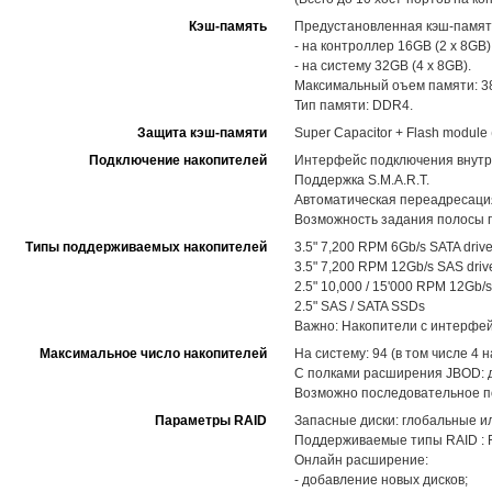
Кэш-память
Предустановленная кэш-памят
- на контроллер 16GB (2 x 8GB)
- на систему 32GB (4 x 8GB).
Максимальный оъем памяти: 38
Тип памяти: DDR4.
Защита кэш-памяти
Super Capacitor + Flash modul
Подключение накопителей
Интерфейс подключения внутр
Поддержка S.M.A.R.T.
Автоматическая переадресация
Возможность задания полосы п
Типы поддерживаемых накопителей
3.5" 7,200 RPM 6Gb/s SATA driv
3.5" 7,200 RPM 12Gb/s SAS driv
2.5" 10,000 / 15'000 RPM 12Gb/s
2.5" SAS / SATA SSDs
Важно: Накопители с интерфей
Максимальное число накопителей
На систему: 94 (в том числе 4
С полками расширения JBOD: до
Возможно последовательное по
Параметры RAID
Запасные диски: глобальные и
Поддерживаемые типы RAID : RAID
Онлайн расширение:
- добавление новых дисков;