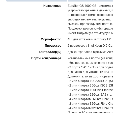
Назначение
EonStor GS 4000 G3 - система 
устройство хранения данных, 
плотностью и компактностью п
упрощая первоначальную настр
высокой производительностью,
Поддерживаются конфигурации 
имеет модульную структуру и 
Форм-фактор
4U, для установки в стойку 19"
Процессор
2 процессора Intel Xeon D 6-Co
Контроллер(ы)
Два контроллера в режиме Activ
Порты контроллера
Установленные порты (на конт
- без портов подключения к хо
- 2 порта SAS 12Gb/s для под
Два слота для установки плат 
Дополнительные хост-порты (в
- 2 или 4 порта 10Gb/s iSCSI (S
- 2 или 4 порта 25Gb/s iSCSI (S
- 1 или 2 порта 100Gb/s Etherne
- 2 или 4 порта 12Gb/s SAS (то
- 4 или 8 портов 16Gb/s Fibre C
- 2 или 4 порта 32Gb/s Fibre Ch
- 4 или 8 портов 32Gb/s Fibre C
(Всего до 10 хост-портов на ко