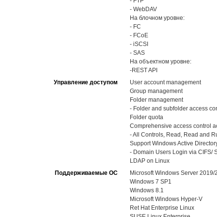
- FTP
- WebDAV
На блочном уровне:
- FC
- FCoE
- iSCSI
- SAS
На объектном уровне:
-REST API
Управление доступом
User account management
Group management
Folder management
- Folder and subfolder access con
Folder quota
Comprehensive access control ac
- All Controls, Read, Read and Run
Support Windows Active Directory
- Domain Users Login via CIFS/ S
LDAP on Linux
Поддерживаемые ОС
Microsoft Windows Server 2019
Windows 7 SP1
Windows 8.1
Microsoft Windows Hyper-V
Ret Hat Enterprise Linux
SUSE Linux Enterprise