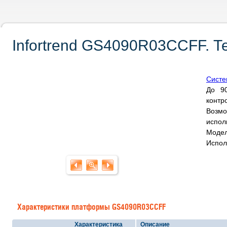
Infortrend GS4090R03CCFF. Т
Систе
До 9
контр
Возм
испол
Модел
Испол
Характеристики платформы GS4090R03CCFF
Характеристика
Описание