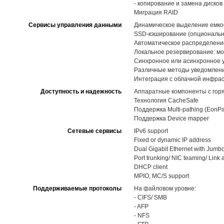
- копирование и замена диско
Миграция RAID
Сервисы управления данными
Динамическое выделение емкост
SSD-кэширование (опциональн
Автоматическое распределение 
Локальное резервирование: мо
Синхронное или асинхронное 
Различные методы уведомлений,
Интеграция с облачной инфра
Доступность и надежность
Аппаратные компоненты с горя
Технология CacheSafe
Поддержка Multi-pathing (EonPa
Поддержка Device mapper
Сетевые сервисы
IPv6 support
Fixed or dynamic IP address
Dual Gigabit Ethernet with Jumb
Port trunking/ NIC teaming/ Link
DHCP client
MPIO, MC/S support
Поддерживаемые протоколы
На файловом уровне:
- CIFS/ SMB
- AFP
- NFS