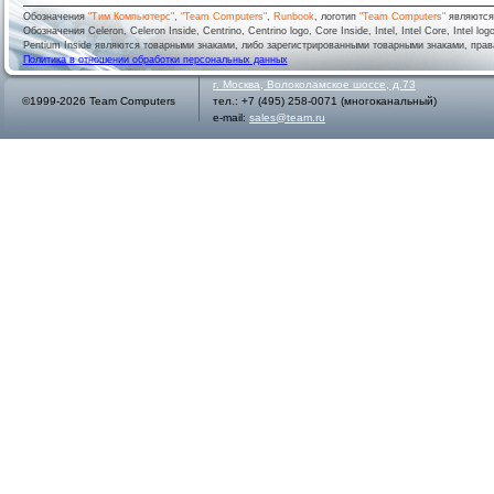
Обозначения
"Тим Компьютерс"
,
"Team Computers"
,
Runbook
, логотип
"Team Computers"
являютс
Обозначения Celeron, Celeron Inside, Centrino, Centrino logo, Core Inside, Intel, Intel Core, Intel logo,
Pentium Inside являются товарными знаками, либо зарегистрированными товарными знаками, права
Политика в отношении обработки персональных данных
г.
Москва
,
Волоколамское шоссе, д.73
©1999-2026 Team Computers
тел.:
+7 (495) 258-0071
(многоканальный)
e-mail:
sales@team.ru