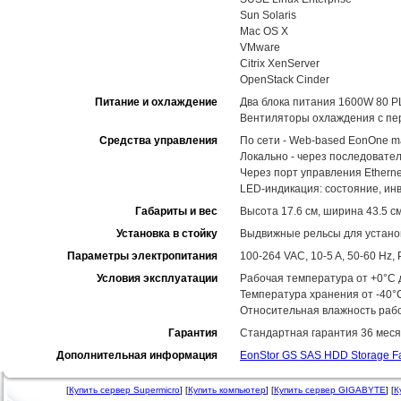
Sun Solaris
Mac OS X
VMware
Citrix XenServer
OpenStack Cinder
Питание и охлаждение
Два блока питания 1600W 80 P
Вентиляторы охлаждения с пе
Средства управления
По сети - Web-based EonOne m
Локально - через последовате
Через порт управления Ethernet
LED-индикация: состояние, ин
Габариты и вес
Высота 17.6 см, ширина 43.5 см
Установка в стойку
Выдвижные рельсы для установ
Параметры электропитания
100-264 VAC, 10-5 A, 50-60 Hz
Условия эксплуатации
Рабочая температура от +0°C д
Температура хранения от -40°
Относительная влажность рабо
Гарантия
Стандартная гарантия 36 меся
Дополнительная информация
EonStor GS SAS HDD Storage F
[
Купить сервер Supermicro
] [
Купить компьютер
] [
Купить сервер GIGABYTE
] [
К