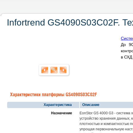
Infortrend GS4090S03C02F. Т
Систе
До 90
контр
в СХ
Характеристики платформы GS4090S03C02F
Характеристика
Описание
Назначение
EonStor GS 4000 G3 - система 
устройство хранения данных, 
плотностью и компактностью п
упрощая первоначальную настр