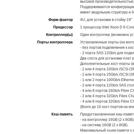
высокой производительностью,
Поддерживаются конфигурации 
имеет модульную структуру и 
Форм-фактор
4U, для установки в стойку 19"
Процессор
1 процессор Intel Xeon D 6-Cor
Контроллер(ы)
Один контроллер (возможна уст
Порты контроллера
Установленные порты (на конт
- без портов подключения к хо
- 2 порта SAS 12Gb/s для под
Два слота для установки плат 
Дополнительные хост-порты (в
- 2 или 4 порта 10Gb/s iSCSI (S
- 2 или 4 порта 25Gb/s iSCSI (S
- 1 или 2 порта 100Gb/s Etherne
- 2 или 4 порта 12Gb/s SAS (то
- 4 или 8 портов 16Gb/s Fibre C
- 2 или 4 порта 32Gb/s Fibre Ch
- 4 или 8 портов 32Gb/s Fibre C
(Всего до 10 хост-портов на ко
Кэш-память
Предустановленная кэш-памят
- на контроллер 16GB (2 x 8GB)
- на систему 16GB (2 x 8GB).
Максимальный оъем памяти с о