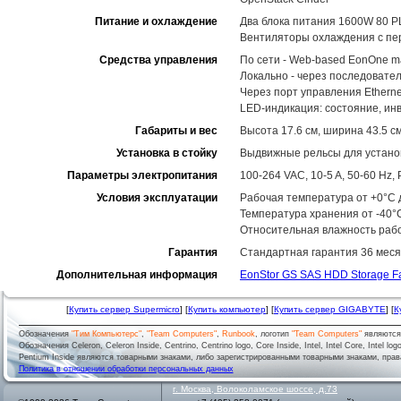
Питание и охлаждение
Два блока питания 1600W 80 P
Вентиляторы охлаждения с пе
Средства управления
По сети - Web-based EonOne m
Локально - через последовате
Через порт управления Ethernet
LED-индикация: состояние, ин
Габариты и вес
Высота 17.6 см, ширина 43.5 см
Установка в стойку
Выдвижные рельсы для установ
Параметры электропитания
100-264 VAC, 10-5 A, 50-60 Hz
Условия эксплуатации
Рабочая температура от +0°C д
Температура хранения от -40°
Относительная влажность рабо
Гарантия
Стандартная гарантия 36 меся
Дополнительная информация
EonStor GS SAS HDD Storage F
[
Купить сервер Supermicro
] [
Купить компьютер
] [
Купить сервер GIGABYTE
] [
К
Обозначения
"Тим Компьютерс"
,
"Team Computers"
,
Runbook
, логотип
"Team Computers"
являютс
Обозначения Celeron, Celeron Inside, Centrino, Centrino logo, Core Inside, Intel, Intel Core, Intel logo,
Pentium Inside являются товарными знаками, либо зарегистрированными товарными знаками, права
Политика в отношении обработки персональных данных
г.
Москва
,
Волоколамское шоссе, д.73