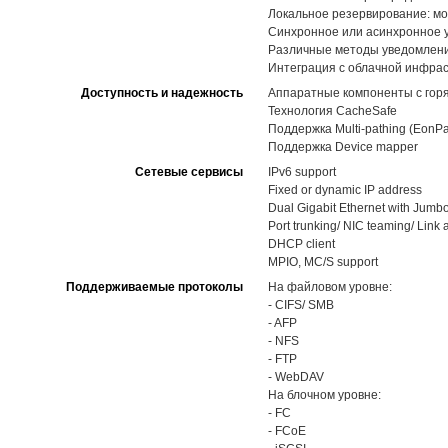
Локальное резервирование: мо
Синхронное или асинхронное 
Различные методы уведомлений,
Интеграция с облачной инфра
Доступность и надежность
Аппаратные компоненты с горя
Технология CacheSafe
Поддержка Multi-pathing (EonPa
Поддержка Device mapper
Сетевые сервисы
IPv6 support
Fixed or dynamic IP address
Dual Gigabit Ethernet with Jumb
Port trunking/ NIC teaming/ Link
DHCP client
MPIO, MC/S support
Поддерживаемые протоколы
На файловом уровне:
- CIFS/ SMB
- AFP
- NFS
- FTP
- WebDAV
На блочном уровне:
- FC
- FCoE