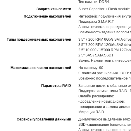
Тип памяти: DDR4.
Защита кэш-памяти
Super Capacitor + Flash modul
Подключение накопителей
Интерфейс подключения внутр
Поддержка S.M.A.R.T.
Автоматическая переадресация
Возможность задания полосы п
Типы поддерживаемых накопителей
3.5" 7,200 RPM 6Gb/s SATA driv
3.5" 7,200 RPM 12Gb/s SAS driv
2.5" 10,000 / 15'000 RPM 12Gb/s
2.5" SAS / SATA SSDs
Важно: Накопители с интерфей
Максимальное число накопителей
На систему: 90
С полками расширения JBOD: до
Возможно последовательное по
Параметры RAID
Запасные диски: глобальные и
Поддерживаемые типы RAID : RAID
Онлайн расширение:
- добавление новых дисков;
- копирование и замена диско
Миграция RAID
Сервисы управления данными
Динамическое выделение емкост
SSD-кэширование (опциональн
Автоматическое распределение 