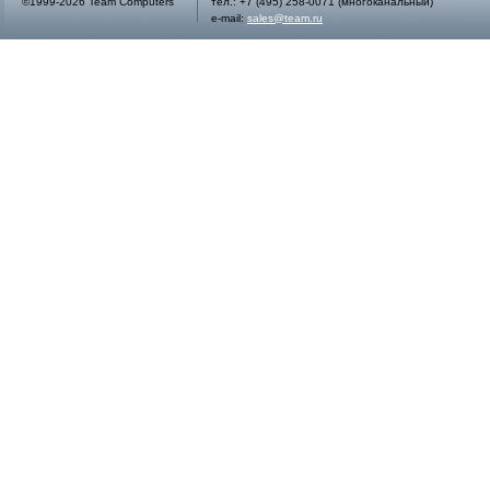
©1999-2026 Team Computers
тел.:
+7 (495) 258-0071
(многоканальный)
e-mail:
sales@team.ru