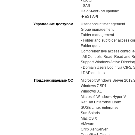
- iSCSI
- SAS
На объектном уровне:
-REST API
Управление доступом
User account management
Group management
Folder management
- Folder and subfolder access con
Folder quota
Comprehensive access control ac
- All Controls, Read, Read and Run
Support Windows Active Directory
- Domain Users Login via CIFS/ S
LDAP on Linux
Поддерживаемые ОС
Microsoft Windows Server 2019
Windows 7 SP1
Windows 8.1
Microsoft Windows Hyper-V
Ret Hat Enterprise Linux
SUSE Linux Enterprise
Sun Solaris
Mac OS X
VMware
Citrix XenServer
OpenStack Cinder