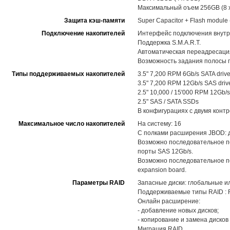
Максимальный оъем 256GB (8 
Защита кэш-памяти
Super Capacitor + Flash modul
Подключение накопителей
Интерфейс подключения внутр
Поддержка S.M.A.R.T.
Автоматическая переадресация
Возможность задания полосы п
Типы поддерживаемых накопителей
3.5" 7,200 RPM 6Gb/s SATA driv
3.5" 7,200 RPM 12Gb/s SAS driv
2.5" 10,000 / 15'000 RPM 12Gb/s
2.5" SAS / SATA SSDs
В конфигурациях с двумя конт
Максимальное число накопителей
На систему: 16
С полками расширения JBOD: до
Возможно последовательное п
порты SAS 12Gb/s.
Возможно последовательное по
expansion board.
Параметры RAID
Запасные диски: глобальные и
Поддерживаемые типы RAID : RAID
Онлайн расширение:
- добавление новых дисков;
- копирование и замена диско
Миграция RAID