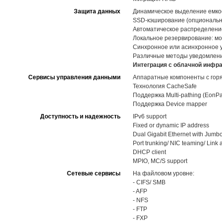
Защита данных
Динамическое выделение емкост
SSD-кэширование (опциональн
Автоматическое распределение 
Локальное резервирование: мо
Синхронное или асинхронное 
Различные методы уведомлений,
Интеграция с облачной инфра
Сервисы управления данными
Аппаратные компоненты с горя
Технология CacheSafe
Поддержка Multi-pathing (EonPa
Поддержка Device mapper
Доступность и надежность
IPv6 support
Fixed or dynamic IP address
Dual Gigabit Ethernet with Jumb
Port trunking/ NIC teaming/ Link
DHCP client
MPIO, MC/S support
Сетевые сервисы
На файловом уровне:
- CIFS/ SMB
- AFP
- NFS
- FTP
- FXP