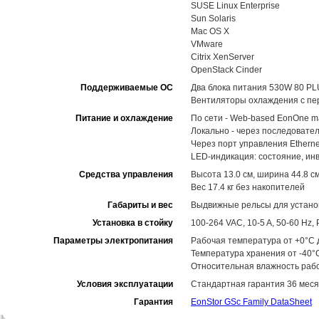
SUSE Linux Enterprise
Sun Solaris
Mac OS X
VMware
Citrix XenServer
OpenStack Cinder
Поддерживаемые ОС
Два блока питания 530W 80 PL
Вентиляторы охлаждения с пе
Питание и охлаждение
По сети - Web-based EonOne m
Локально - через последовате
Через порт управления Ethernet
LED-индикация: состояние, ин
Средства управления
Высота 13.0 см, ширина 44.8 см
Вес 17.4 кг без накопителей
Габариты и вес
Выдвижные рельсы для установ
Установка в стойку
100-264 VAC, 10-5 A, 50-60 Hz
Параметры электропитания
Рабочая температура от +0°C д
Температура хранения от -40°
Относительная влажность рабо
Условия эксплуатации
Стандартная гарантия 36 меся
Гарантия
EonStor GSc Family DataSheet