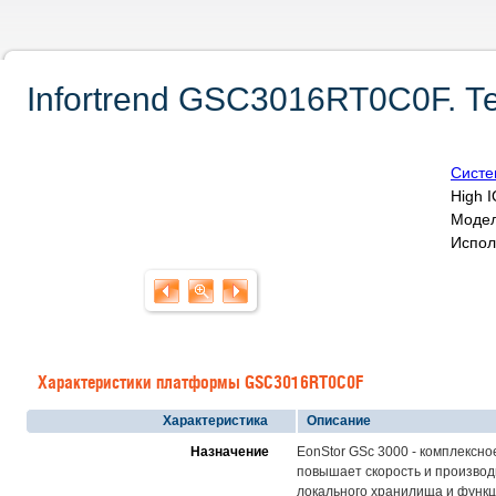
Infortrend GSC3016RT0C0F. Т
Систе
High I
Модел
Исполь
Характеристики платформы GSC3016RT0C0F
Характеристика
Описание
Назначение
EonStor GSc 3000 - комплексно
повышает скорость и производ
локального хранилища и функц