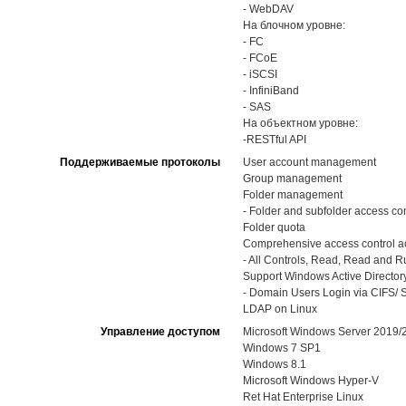
- WebDAV
На блочном уровне:
- FC
- FCoE
- iSCSI
- InfiniBand
- SAS
На объектном уровне:
-RESTful API
Поддерживаемые протоколы
User account management
Group management
Folder management
- Folder and subfolder access con
Folder quota
Comprehensive access control ac
- All Controls, Read, Read and Run
Support Windows Active Directory
- Domain Users Login via CIFS/ S
LDAP on Linux
Управление доступом
Microsoft Windows Server 2019
Windows 7 SP1
Windows 8.1
Microsoft Windows Hyper-V
Ret Hat Enterprise Linux