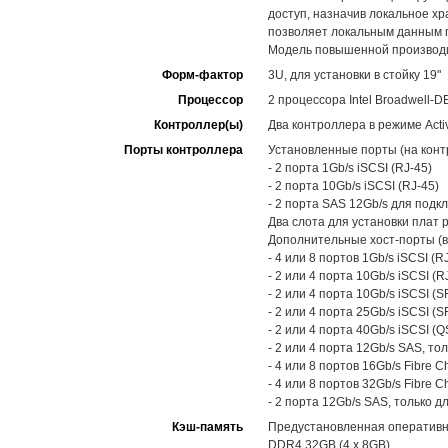
доступ, назначив локальное хр
позволяет локальным данным п
Модель повышенной производ
Форм-фактор
3U, для установки в стойку 19"
Процессор
2 процессора Intel Broadwell-D
Контроллер(ы)
Два контроллера в режиме Activ
Порты контроллера
Установленные порты (на конт
- 2 порта 1Gb/s iSCSI (RJ-45)
- 2 порта 10Gb/s iSCSI (RJ-45)
- 2 порта SAS 12Gb/s для под
Два слота для установки плат 
Дополнительные хост-порты (в
- 4 или 8 портов 1Gb/s iSCSI (RJ
- 2 или 4 порта 10Gb/s iSCSI (RJ
- 2 или 4 порта 10Gb/s iSCSI (S
- 2 или 4 порта 25Gb/s iSCSI (S
- 2 или 4 порта 40Gb/s iSCSI (Q
- 2 или 4 порта 12Gb/s SAS, то
- 4 или 8 портов 16Gb/s Fibre C
- 4 или 8 портов 32Gb/s Fibre C
- 2 порта 12Gb/s SAS, только 
Кэш-память
Предустановленная оперативн
DDR4 32GB (4 x 8GB)