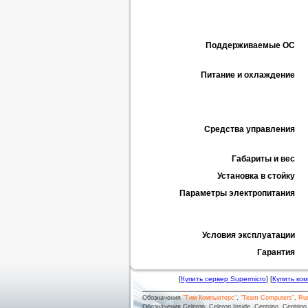
Поддерживаемые ОС
Питание и охлаждение
Средства управления
Габариты и вес
Установка в стойку
Параметры электропитания
Условия эксплуатации
Гарантия
[
Купить сервер Supermicro
] [
Купить ко
Обозначения
"Тим Компьютерс"
,
"Team Computers"
,
Ru
Обозначения Celeron, Celeron Inside, Centrino, Centrino log