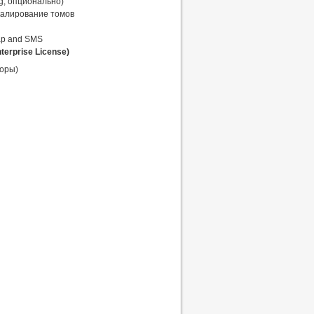
g, опционально)
калирование томов
ap and SMS
erprise License)
торы)