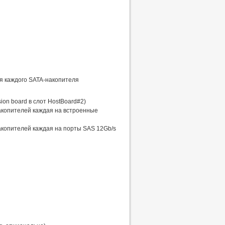
я каждого SATA-накопителя
on board в слот HostBoard#2)
акопителей каждая на встроенные
акопителей каждая на порты SAS 12Gb/s