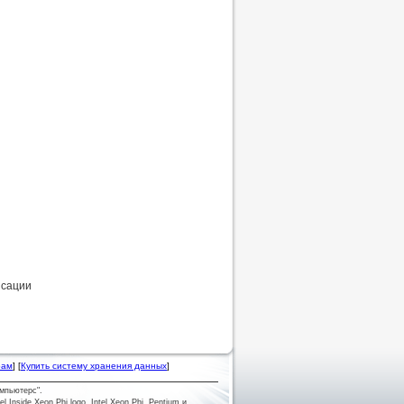
нсации
рам
] [
Купить систему хранения данных
]
мпьютерс".
tel Inside Xeon Phi logo, Intel Xeon Phi, Pentium и