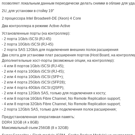
позволяет локальным данным периодически делать снимки в облаке для уда
2U, для установки в стойку 19"
2 процессора Intel Broadwell-DE (Xeon) 4 Core
Два контроллера в режиме Active-Active
Установленные порты (на контроллер):
- 2 порта 1Gb/s iSCSI (RJ-45)
- 2 порта 10Gb/s iSCSI (RJ-45)
- 2 порта SAS 12Gb/s для подключения внешних полок расширения
Два слота для установки плат расширения портов (Host Board, на контролле
Дополнительные хост-порты (возможные опции, на контроллер):
- 4 или 8 портов 1Gb/s iSCSI (RJ-45);
- 2 или 4 порта 10Gb/s iSCSI (RJ-45);
- 2 или 4 порта 10Gb/s iSCSI (SFP+);
- 2 или 4 порта 25Gb/s iSCSI (SFP28);
- 2 или 4 порта 40Gb/s iSCSI (QSFP);
- 2 или 4 порта 12Gb/s SAS, только для подключения к хосту;
- 4 или 8 портов 16Gb/s Fibre Channel, No Remote Replication support;
- 4 или 8 портов 32Gb/s Fibre Channel, No Remote Replication support;
- 2 порта 12Gb/s SAS, только для подключения полок расширения;
Предустановленная оперативная память:
DDR4 32GB (4 x 8GB)
Максимальный оъем 256GB (8 x 32GB)