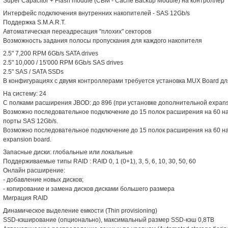
Super Capacitor + Flash module (CBM - Cache Backup Module) на контроллер
Интерфейс подключения внутренних накопителей - SAS 12Gb/s
Поддержка S.M.A.R.T.
Автоматическая переадресация "плохих" секторов
Возможность задания полосы пропускания для каждого накопителя
2.5" 7,200 RPM 6Gb/s SATA drives
2.5" 10,000 / 15'000 RPM 6Gb/s SAS drives
2.5" SAS / SATA SSDs
В конфигурациях с двумя контроллерами требуется установка MUX Board дл
На систему: 24
С полками расширения JBOD: до 896 (при установке дополнительной expansi
Возможно последовательное подключение до 15 полок расширения на 60 н
порты SAS 12Gb/s.
Возможно последовательное подключение до 15 полок расширения на 60 н
expansion board.
Запасные диски: глобальные или локальные
Поддерживаемые типы RAID : RAID 0, 1 (0+1), 3, 5, 6, 10, 30, 50, 60
Онлайн расширение:
- добавление новых дисков;
- копирование и замена дисков дисками большего размера
Миграция RAID
Динамическое выделение емкости (Thin provisioning)
SSD-кэширование (опционально), максимальный размер SSD-кэш 0,8TB