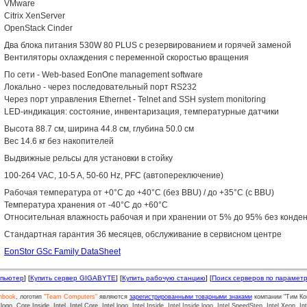
VMware
Citrix XenServer
OpenStack Cinder
Два блока питания 530W 80 PLUS с резервированием и горячей заменой
Вентиляторы охлаждения с переменной скоростью вращения
По сети - Web-based EonOne management software
Локально - через последовательный порт RS232
Через порт управления Ethernet - Telnet and SSH system monitoring
LED-индикация: состояние, инвентаризация, температурные датчики
Высота 88.7 см, ширина 44.8 см, глубина 50.0 см
Вес 14.6 кг без накопителей
Выдвижные рельсы для установки в стойку
100-264 VAC, 10-5 A, 50-60 Hz, PFC (автопереключение)
Рабочая температура от +0°C до +40°C (без BBU) / до +35°C (с BBU)
Температура хранения от -40°C до +60°C
Относительная влажность рабочая и при хранении от 5% до 95% без конде
Стандартная гарантия 36 месяцев, обслуживание в сервисном центре
EonStor GSc Family DataSheet
мпьютер
] [
Купить сервер GIGABYTE
] [
Купить рабочую станцию
] [
Поиск серверов по парамет
nbook
, логотип
"Team Computers"
являются
зарегистрированными товарными знаками
компании "Тим Ко
o, Core Inside, Intel, Intel Core, Intel logo, Intel Inside, Intel Inside logo, Intel SpeedStep, Intel Xeon, In