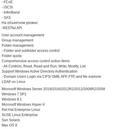
- FCoE
- iSCSI
- InfiniBand
- SAS
На объектном уровне:
-RESTful API
User account management
Group management
Folder management
- Folder and subfolder access control
Folder quota
Comprehensive access control action items
- All Controls, Read, Read and Run, Write, Modify, List
Support Windows Active Directory Authentication
- Domain Users Login via CIFS/ SMB, AFP, FTP, and file explorer
LDAP on Linux
Microsoft Windows Server 2019/2016/2012R2/2012/2008R2/2008
Windows 7 SP1
Windows 8.1
Microsoft Windows Hyper-V
Ret Hat Enterprise Linux
SUSE Linux Enterprise
Sun Solaris
Mac OS X