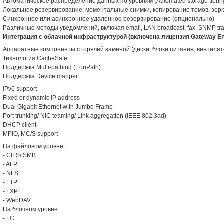
Автоматическое распределение данных по уровням (Automated storage tierin
Локальное резервирование: моментальные снимки, копирование томов, зер
Синхронное или асинхронное удаленное резервирование (опционально)
Различные методы уведомлений, включая email, LAN broadcast, fax, SNMP tr
Интеграция с облачной инфраструктурой (включена лицензия Gateway Ent
Аппаратные компоненты с горячей заменой (диски, блоки питания, вентиля
Технология CacheSafe
Поддержка Multi-pathing (EonPath)
Поддержка Device mapper
IPv6 support
Fixed or dynamic IP address
Dual Gigabit Ethernet with Jumbo Frame
Port trunking/ NIC teaming/ Link aggregation (IEEE 802.3ad)
DHCP client
MPIO, MC/S support
На файловом уровне:
- CIFS/ SMB
- AFP
- NFS
- FTP
- FXP
- WebDAV
На блочном уровне:
- FC