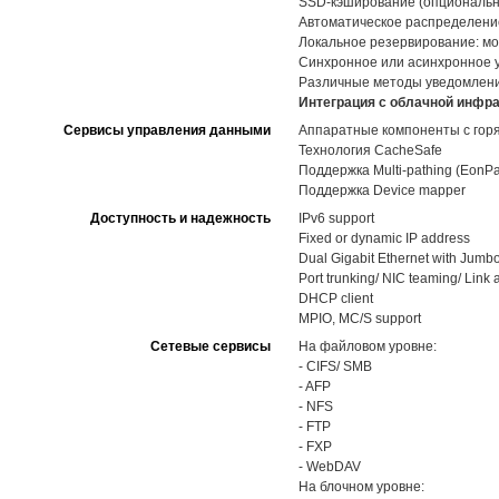
SSD-кэширование (опциональн
Автоматическое распределение 
Локальное резервирование: мо
Синхронное или асинхронное 
Различные методы уведомлений,
Интеграция с облачной инфра
Сервисы управления данными
Аппаратные компоненты с горя
Технология CacheSafe
Поддержка Multi-pathing (EonPa
Поддержка Device mapper
Доступность и надежность
IPv6 support
Fixed or dynamic IP address
Dual Gigabit Ethernet with Jumb
Port trunking/ NIC teaming/ Link
DHCP client
MPIO, MC/S support
Сетевые сервисы
На файловом уровне:
- CIFS/ SMB
- AFP
- NFS
- FTP
- FXP
- WebDAV
На блочном уровне: