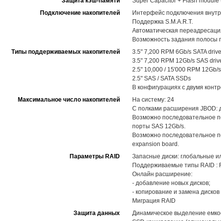
Защита кэш-памяти
Super Capacitor + Flash modul
Подключение накопителей
Интерфейс подключения внутр
Поддержка S.M.A.R.T.
Автоматическая переадресация
Возможность задания полосы п
Типы поддерживаемых накопителей
3.5" 7,200 RPM 6Gb/s SATA driv
3.5" 7,200 RPM 12Gb/s SAS driv
2.5" 10,000 / 15'000 RPM 12Gb/s
2.5" SAS / SATA SSDs
В конфигурациях с двумя конт
Максимальное число накопителей
На систему: 24
С полками расширения JBOD: до
Возможно последовательное п
порты SAS 12Gb/s.
Возможно последовательное по
expansion board.
Параметры RAID
Запасные диски: глобальные и
Поддерживаемые типы RAID : RAID
Онлайн расширение:
- добавление новых дисков;
- копирование и замена диско
Миграция RAID
Защита данных
Динамическое выделение емкост