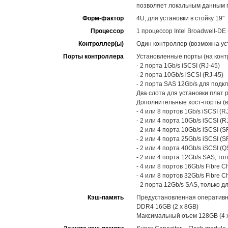
позволяет локальным данным п
Форм-фактор
4U, для установки в стойку 19"
Процессор
1 процессор Intel Broadwell-DE
Контроллер(ы)
Один контроллер (возможна уст
Порты контроллера
Установленные порты (на конт
- 2 порта 1Gb/s iSCSI (RJ-45)
- 2 порта 10Gb/s iSCSI (RJ-45)
- 2 порта SAS 12Gb/s для под
Два слота для установки плат 
Дополнительные хост-порты (в
- 4 или 8 портов 1Gb/s iSCSI (RJ
- 2 или 4 порта 10Gb/s iSCSI (RJ
- 2 или 4 порта 10Gb/s iSCSI (S
- 2 или 4 порта 25Gb/s iSCSI (S
- 2 или 4 порта 40Gb/s iSCSI (Q
- 2 или 4 порта 12Gb/s SAS, то
- 4 или 8 портов 16Gb/s Fibre C
- 4 или 8 портов 32Gb/s Fibre C
- 2 порта 12Gb/s SAS, только 
Кэш-память
Предустановленная оперативн
DDR4 16GB (2 x 8GB)
Максимальный оъем 128GB (4 x