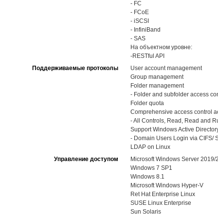
- FC
- FCoE
- iSCSI
- InfiniBand
- SAS
На объектном уровне:
-RESTful API
Поддерживаемые протоколы
User account management
Group management
Folder management
- Folder and subfolder access con
Folder quota
Comprehensive access control ac
- All Controls, Read, Read and Run
Support Windows Active Directory
- Domain Users Login via CIFS/ S
LDAP on Linux
Управление доступом
Microsoft Windows Server 2019
Windows 7 SP1
Windows 8.1
Microsoft Windows Hyper-V
Ret Hat Enterprise Linux
SUSE Linux Enterprise
Sun Solaris