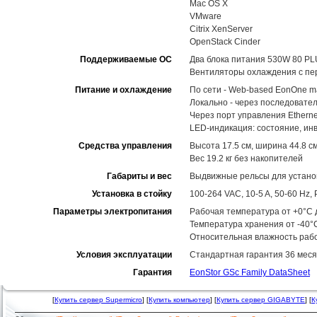
Mac OS X
VMware
Citrix XenServer
OpenStack Cinder
Поддерживаемые ОС
Два блока питания 530W 80 PL
Вентиляторы охлаждения с пе
Питание и охлаждение
По сети - Web-based EonOne m
Локально - через последовате
Через порт управления Ethernet
LED-индикация: состояние, ин
Средства управления
Высота 17.5 см, ширина 44.8 см
Вес 19.2 кг без накопителей
Габариты и вес
Выдвижные рельсы для установ
Установка в стойку
100-264 VAC, 10-5 A, 50-60 Hz
Параметры электропитания
Рабочая температура от +0°C д
Температура хранения от -40°
Относительная влажность рабо
Условия эксплуатации
Стандартная гарантия 36 меся
Гарантия
EonStor GSc Family DataSheet
[
Купить сервер Supermicro
] [
Купить компьютер
] [
Купить сервер GIGABYTE
] [
К