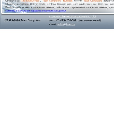
Обозначения
"Тим Компьютерс"
,
"Team Computers"
,
Runbook
, логотип
"Team Computers"
являютс
Обозначения Celeron, Celeron Inside, Centrino, Centrino logo, Core Inside, Intel, Intel Core, Intel logo,
Pentium Inside являются товарными знаками, либо зарегистрированными товарными знаками, права
Политика в отношении обработки персональных данных
г.
Москва
,
Волоколамское шоссе, д.73
©1999-2026 Team Computers
тел.:
+7 (495) 258-0071
(многоканальный)
e-mail:
sales@team.ru