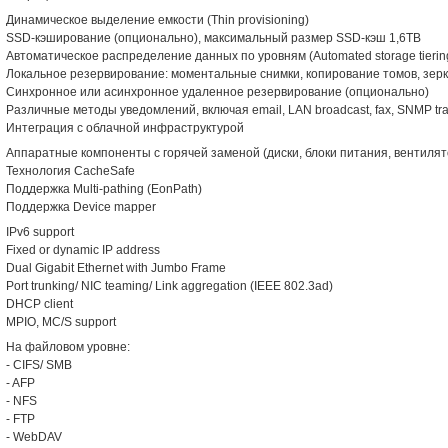
Динамическое выделение емкости (Thin provisioning)
SSD-кэширование (опционально), максимальный размер SSD-кэш 1,6TB
Автоматическое распределение данных по уровням (Automated storage tierin
Локальное резервирование: моментальные снимки, копирование томов, зер
Синхронное или асинхронное удаленное резервирование (опционально)
Различные методы уведомлений, включая email, LAN broadcast, fax, SNMP tr
Интеграция с облачной инфраструктурой
Аппаратные компоненты с горячей заменой (диски, блоки питания, вентиля
Технология CacheSafe
Поддержка Multi-pathing (EonPath)
Поддержка Device mapper
IPv6 support
Fixed or dynamic IP address
Dual Gigabit Ethernet with Jumbo Frame
Port trunking/ NIC teaming/ Link aggregation (IEEE 802.3ad)
DHCP client
MPIO, MC/S support
На файловом уровне:
- CIFS/ SMB
- AFP
- NFS
- FTP
- WebDAV