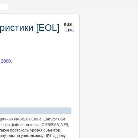
RUS
|
ристики [EOL]
ENG
e 2000
.
 данных NAS/SAN/Cloud. EonStor GSe
ровня файлов, включая CIFS/SMB, NFS,
а также протоколы уровня объектов,
раузеры по уникальному URL-адресу