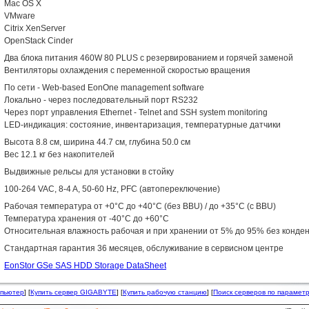
Mac OS X
VMware
Citrix XenServer
OpenStack Cinder
Два блока питания 460W 80 PLUS с резервированием и горячей заменой
Вентиляторы охлаждения с переменной скоростью вращения
По сети - Web-based EonOne management software
Локально - через последовательный порт RS232
Через порт управления Ethernet - Telnet and SSH system monitoring
LED-индикация: состояние, инвентаризация, температурные датчики
Высота 8.8 см, ширина 44.7 см, глубина 50.0 см
Вес 12.1 кг без накопителей
Выдвижные рельсы для установки в стойку
100-264 VAC, 8-4 A, 50-60 Hz, PFC (автопереключение)
Рабочая температура от +0°C до +40°C (без BBU) / до +35°C (с BBU)
Температура хранения от -40°C до +60°C
Относительная влажность рабочая и при хранении от 5% до 95% без конде
Стандартная гарантия 36 месяцев, обслуживание в сервисном центре
EonStor GSe SAS HDD Storage DataSheet
мпьютер
] [
Купить сервер GIGABYTE
] [
Купить рабочую станцию
] [
Поиск серверов по парамет