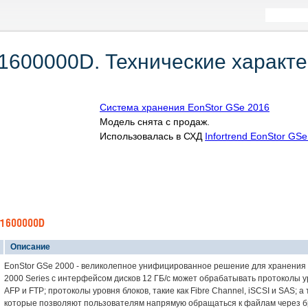
01600000D. Технические характе
Система хранения EonStor GSe 2016
Модель снята с продаж.
Использовалась в СХД
Infortrend EonStor GS
01600000D
Описание
EonStor GSe 2000 - великолепное унифицированное решение для хранения
2000 Series с интерфейсом дисков 12 ГБ/с может обрабатывать протоколы у
AFP и FTP; протоколы уровня блоков, такие как Fibre Channel, iSCSI и SAS; 
которые позволяют пользователям напрямую обращаться к файлам через б