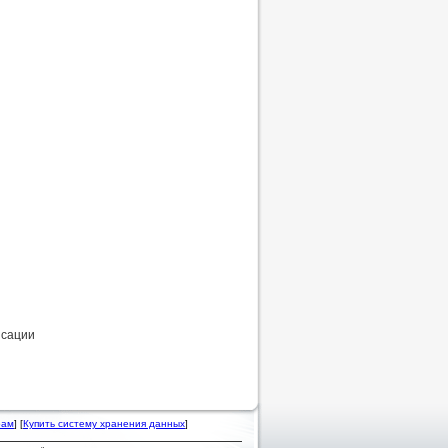
нсации
рам
] [
Купить систему хранения данных
]