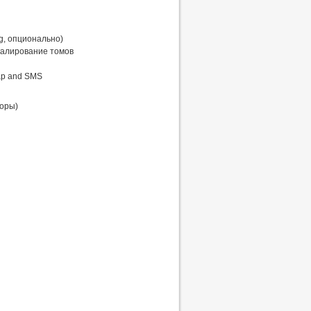
g, опционально)
калирование томов
ap and SMS
торы)