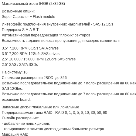
Максимальный оъем 64GB (2x32GB)
Возможные опции:
Super Capacitor + Flash module
Интерфейс подключения внутренних накопителей - SAS 12Gb/s
Поддержка S.M.A.R.T.
Автоматическая переадресация "плохих" секторов
Возможность задания полосы пропускания для каждого накопителя
3.5" 7,200 RPM 6Gb/s SATA drives
3.5" 7,200 RPM 12Gb/s SAS drives
2.5" 10,000 / 15'000 RPM 12Gb/s SAS drives
2.5" SAS / SATA SSDs
На систему: 16
С полками расширения JBOD: до 856
Возможно последовательное подключение до 7 полок расширения на 60 на
SAS 12Gb/s.
Возможно последовательное подключение до 7 полок расширения на 60 нак
expansion board.
Запасные диски: глобальные или локальные
Поддерживаемые типы RAID : RAID 0, 1, 3, 5, 6, 10, 30, 50, 60
Онлайн расширение:
- добавление новых дисков;
- копирование и замена дисков дисками большего размера
Миграция RAID