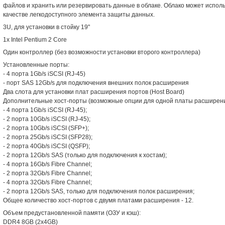
файлов и хранить или резервировать данные в облаке. Облако может исполь
качестве легкодоступного элемента защиты данных.
3U, для установки в стойку 19"
1x Intel Pentium 2 Core
Один контроллер (без возможности установки второго контроллера)
Установленные порты:
- 4 порта 1Gb/s iSCSI (RJ-45)
- порт SAS 12Gb/s для подключения внешних полок расширения
Два слота для установки плат расширения портов (Host Board)
Дополнительные хост-порты (возможные опции для одной платы расширени
- 4 порта 1Gb/s iSCSI (RJ-45);
- 2 порта 10Gb/s iSCSI (RJ-45);
- 2 порта 10Gb/s iSCSI (SFP+);
- 2 порта 25Gb/s iSCSI (SFP28);
- 2 порта 40Gb/s iSCSI (QSFP);
- 2 порта 12Gb/s SAS (только для подключения к хостам);
- 4 порта 16Gb/s Fibre Channel;
- 2 порта 32Gb/s Fibre Channel;
- 4 порта 32Gb/s Fibre Channel;
- 2 порта 12Gb/s SAS, только для подключения полок расширения;
Общее количество хост-портов с двумя платами расширения - 12.
Объем предустановленной памяти (ОЗУ и кэш):
DDR4 8GB (2x4GB)