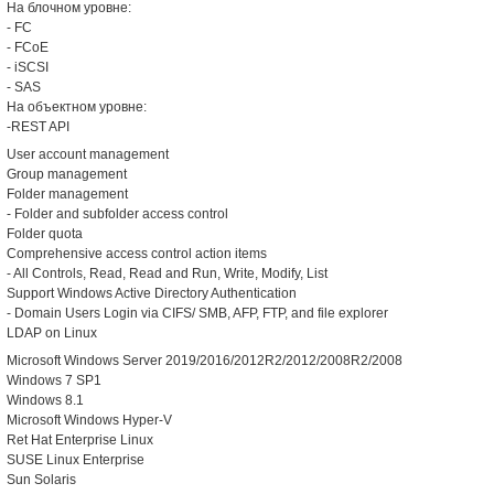
На блочном уровне:
- FC
- FCoE
- iSCSI
- SAS
На объектном уровне:
-REST API
User account management
Group management
Folder management
- Folder and subfolder access control
Folder quota
Comprehensive access control action items
- All Controls, Read, Read and Run, Write, Modify, List
Support Windows Active Directory Authentication
- Domain Users Login via CIFS/ SMB, AFP, FTP, and file explorer
LDAP on Linux
Microsoft Windows Server 2019/2016/2012R2/2012/2008R2/2008
Windows 7 SP1
Windows 8.1
Microsoft Windows Hyper-V
Ret Hat Enterprise Linux
SUSE Linux Enterprise
Sun Solaris