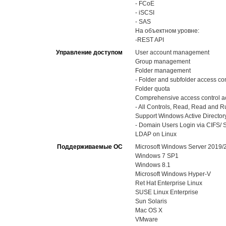
- FCoE
- iSCSI
- SAS
На объектном уровне:
-REST API
Управление доступом
User account management
Group management
Folder management
- Folder and subfolder access con
Folder quota
Comprehensive access control ac
- All Controls, Read, Read and Run
Support Windows Active Directory
- Domain Users Login via CIFS/ S
LDAP on Linux
Поддерживаемые ОС
Microsoft Windows Server 2019
Windows 7 SP1
Windows 8.1
Microsoft Windows Hyper-V
Ret Hat Enterprise Linux
SUSE Linux Enterprise
Sun Solaris
Mac OS X
VMware