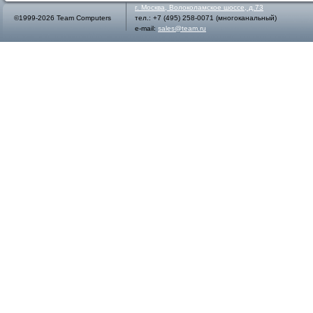
г.
Москва
,
Волоколамское шоссе, д.73
©1999-2026 Team Computers
тел.:
+7 (495) 258-0071
(многоканальный)
e-mail:
sales@team.ru