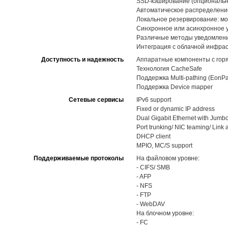
SSD-кэширование (опциональн
Автоматическое распределение 
Локальное резервирование: мо
Синхронное или асинхронное 
Различные методы уведомлений,
Интеграция с облачной инфра
Доступность и надежность
Аппаратные компоненты с горя
Технология CacheSafe
Поддержка Multi-pathing (EonPa
Поддержка Device mapper
Сетевые сервисы
IPv6 support
Fixed or dynamic IP address
Dual Gigabit Ethernet with Jumb
Port trunking/ NIC teaming/ Link
DHCP client
MPIO, MC/S support
Поддерживаемые протоколы
На файловом уровне:
- CIFS/ SMB
- AFP
- NFS
- FTP
- WebDAV
На блочном уровне:
- FC