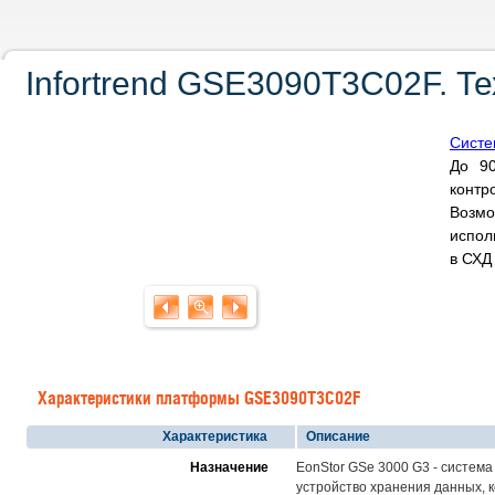
Infortrend GSE3090T3C02F. Т
Систе
До 90
контр
Возм
испол
в СХ
Характеристики платформы GSE3090T3C02F
Характеристика
Описание
Назначение
EonStor GSe 3000 G3 - систем
устройство хранения данных, 