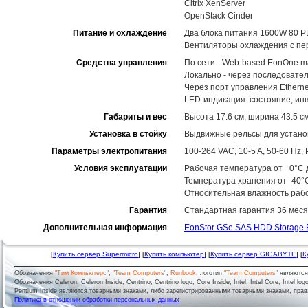
Citrix XenServer
OpenStack Cinder
Питание и охлаждение
Два блока питания 1600W 80 P
Вентиляторы охлаждения с пе
Средства управления
По сети - Web-based EonOne m
Локально - через последовате
Через порт управления Ethernet
LED-индикация: состояние, ин
Габариты и вес
Высота 17.6 см, ширина 43.5 см
Установка в стойку
Выдвижные рельсы для установ
Параметры электропитания
100-264 VAC, 10-5 A, 50-60 Hz
Условия эксплуатации
Рабочая температура от +0°C д
Температура хранения от -40°
Относительная влажность рабо
Гарантия
Стандартная гарантия 36 меся
Дополнительная информация
EonStor GSe SAS HDD Storage 
[
Купить сервер Supermicro
] [
Купить компьютер
] [
Купить сервер GIGABYTE
] [
К
Обозначения
"Тим Компьютерс"
,
"Team Computers"
,
Runbook
, логотип
"Team Computers"
являютс
Обозначения Celeron, Celeron Inside, Centrino, Centrino logo, Core Inside, Intel, Intel Core, Intel logo,
Pentium Inside являются товарными знаками, либо зарегистрированными товарными знаками, права
Политика в отношении обработки персональных данных