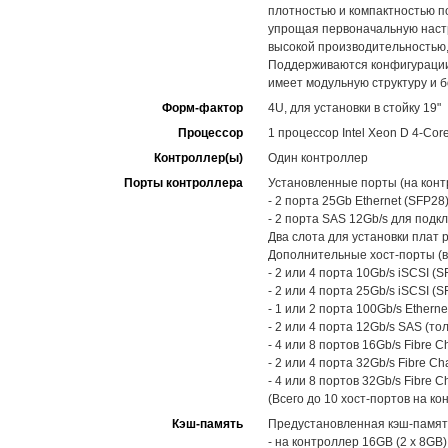
плотностью и компактностью п
упрощая первоначальную настр
высокой производительностью,
Поддерживаются конфигурации 
имеет модульную структуру и 
Форм-фактор
4U, для установки в стойку 19"
Процессор
1 процессор Intel Xeon D 4-Cor
Контроллер(ы)
Один контроллер
Порты контроллера
Установленные порты (на конт
- 2 порта 25Gb Ethernet (SFP2
- 2 порта SAS 12Gb/s для под
Два слота для установки плат 
Дополнительные хост-порты (в
- 2 или 4 порта 10Gb/s iSCSI (S
- 2 или 4 порта 25Gb/s iSCSI (S
- 1 или 2 порта 100Gb/s Etherne
- 2 или 4 порта 12Gb/s SAS (то
- 4 или 8 портов 16Gb/s Fibre C
- 2 или 4 порта 32Gb/s Fibre Ch
- 4 или 8 портов 32Gb/s Fibre C
(Всего до 10 хост-портов на ко
Кэш-память
Предустановленная кэш-памят
- на контроллер 16GB (2 x 8GB)