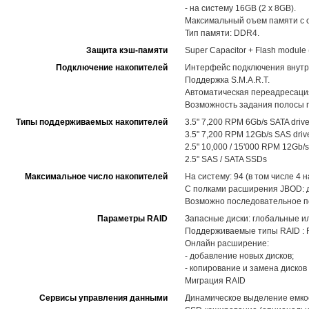
- на систему 16GB (2 x 8GB).
Максимальный оъем памяти с о
Тип памяти: DDR4.
Защита кэш-памяти
Super Capacitor + Flash modul
Подключение накопителей
Интерфейс подключения внутр
Поддержка S.M.A.R.T.
Автоматическая переадресация
Возможность задания полосы п
Типы поддерживаемых накопителей
3.5" 7,200 RPM 6Gb/s SATA driv
3.5" 7,200 RPM 12Gb/s SAS driv
2.5" 10,000 / 15'000 RPM 12Gb/s
2.5" SAS / SATA SSDs
Максимальное число накопителей
На систему: 94 (в том числе 4
С полками расширения JBOD: 
Возможно последовательное по
Параметры RAID
Запасные диски: глобальные и
Поддерживаемые типы RAID : RAID
Онлайн расширение:
- добавление новых дисков;
- копирование и замена диско
Миграция RAID
Сервисы управления данными
Динамическое выделение емкост