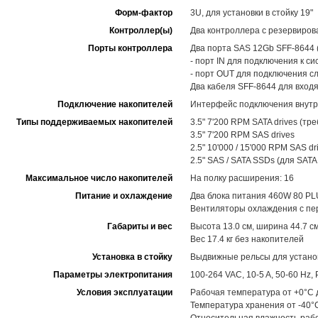
Форм-фактор
3U, для установки в стойку 19"
Контроллер(ы)
Два контроллера с резервиров
Порты контроллера
Два порта SAS 12Gb SFF-8644 (
- порт IN для подключения к с
- порт OUT для подключения с
Два кабеля SFF-8644 для вход
Подключение накопителей
Интерфейс подключения внутр
Типы поддерживаемых накопителей
3.5" 7'200 RPM SATA drives (тр
3.5" 7'200 RPM SAS drives
2.5" 10'000 / 15'000 RPM SAS dr
2.5" SAS / SATA SSDs (для SAT
Максимальное число накопителей
На полку расширения: 16
Питание и охлаждение
Два блока питания 460W 80 PL
Вентиляторы охлаждения с пе
Габариты и вес
Высота 13.0 см, ширина 44.7 см
Вес 17.4 кг без накопителей
Установка в стойку
Выдвижные рельсы для установ
Параметры электропитания
100-264 VAC, 10-5 A, 50-60 Hz
Условия эксплуатации
Рабочая температура от +0°C 
Температура хранения от -40°