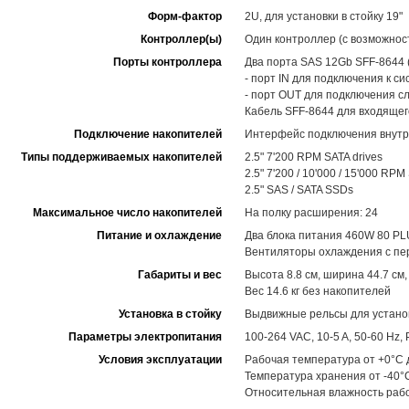
Форм-фактор
2U, для установки в стойку 19"
Контроллер(ы)
Один контроллер (с возможнос
Порты контроллера
Два порта SAS 12Gb SFF-8644 (
- порт IN для подключения к с
- порт OUT для подключения с
Кабель SFF-8644 для входящег
Подключение накопителей
Интерфейс подключения внутр
Типы поддерживаемых накопителей
2.5" 7'200 RPM SATA drives
2.5" 7'200 / 10'000 / 15'000 RPM
2.5" SAS / SATA SSDs
Максимальное число накопителей
На полку расширения: 24
Питание и охлаждение
Два блока питания 460W 80 PL
Вентиляторы охлаждения с пе
Габариты и вес
Высота 8.8 см, ширина 44.7 см,
Вес 14.6 кг без накопителей
Установка в стойку
Выдвижные рельсы для установ
Параметры электропитания
100-264 VAC, 10-5 A, 50-60 Hz
Условия эксплуатации
Рабочая температура от +0°C 
Температура хранения от -40°
Относительная влажность рабо