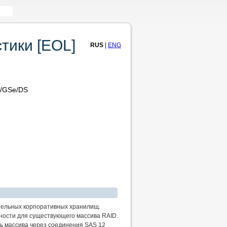
тики [EOL]
RUS
|
ENG
S/GSe/DS
тельных корпоративных хранилищ.
ости для существующего массива RAID.
ь массива через соединения SAS 12