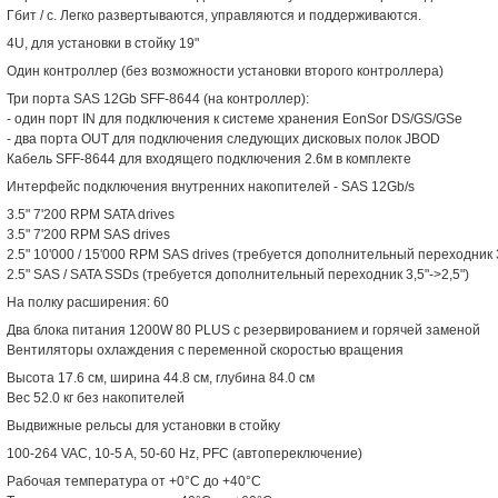
Гбит / с. Легко развертываются, управляются и поддерживаются.
4U, для установки в стойку 19"
Один контроллер (без возможности установки второго контроллера)
Три порта SAS 12Gb SFF-8644 (на контроллер):
- один порт IN для подключения к системе хранения EonSor DS/GS/GSe
- два порта OUT для подключения следующих дисковых полок JBOD
Кабель SFF-8644 для входящего подключения 2.6м в комплекте
Интерфейс подключения внутренних накопителей - SAS 12Gb/s
3.5" 7'200 RPM SATA drives
3.5" 7'200 RPM SAS drives
2.5" 10'000 / 15'000 RPM SAS drives (требуется дополнительный переходник 3
2.5" SAS / SATA SSDs (требуется дополнительный переходник 3,5"->2,5")
На полку расширения: 60
Два блока питания 1200W 80 PLUS с резервированием и горячей заменой
Вентиляторы охлаждения с переменной скоростью вращения
Высота 17.6 см, ширина 44.8 см, глубина 84.0 см
Вес 52.0 кг без накопителей
Выдвижные рельсы для установки в стойку
100-264 VAC, 10-5 A, 50-60 Hz, PFC (автопереключение)
Рабочая температура от +0°C до +40°C