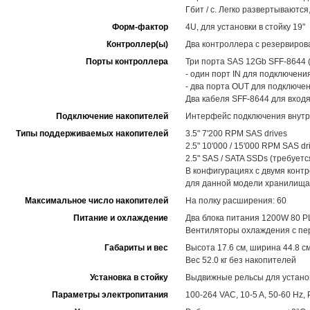
Гбит / с. Легко развертываютс
Форм-фактор
4U, для установки в стойку 19"
Контроллер(ы)
Два контроллера с резервиров
Порты контроллера
Три порта SAS 12Gb SFF-8644 (
- один порт IN для подключен
- два порта OUT для подключе
Два кабеля SFF-8644 для вход
Подключение накопителей
Интерфейс подключения внутр
Типы поддерживаемых накопителей
3.5" 7'200 RPM SAS drives
2.5" 10'000 / 15'000 RPM SAS d
2.5" SAS / SATA SSDs (требует
В конфигурациях с двумя конт
для данной модели хранилища
Максимальное число накопителей
На полку расширения: 60
Питание и охлаждение
Два блока питания 1200W 80 P
Вентиляторы охлаждения с пе
Габариты и вес
Высота 17.6 см, ширина 44.8 см
Вес 52.0 кг без накопителей
Установка в стойку
Выдвижные рельсы для установ
Параметры электропитания
100-264 VAC, 10-5 A, 50-60 Hz