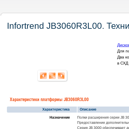
Infortrend JB3060R3L00. Техн
Диско
Для п
Два к
в СХ
Характеристики платформы JB3060R3L00
Характеристика
Описание
Назначение
Полки расширения серии JB 3
Предоставление дополнительн
Серия JB 3000 обеспечивает д