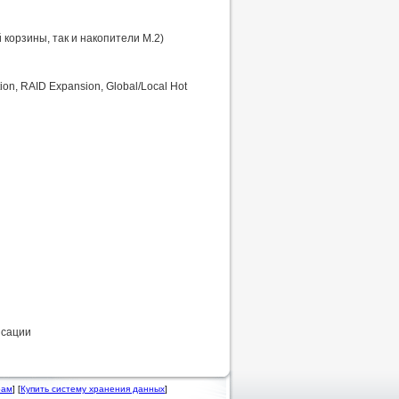
корзины, так и накопители M.2)
tion, RAID Expansion, Global/Local Hot
нсации
рам
] [
Купить систему хранения данных
]