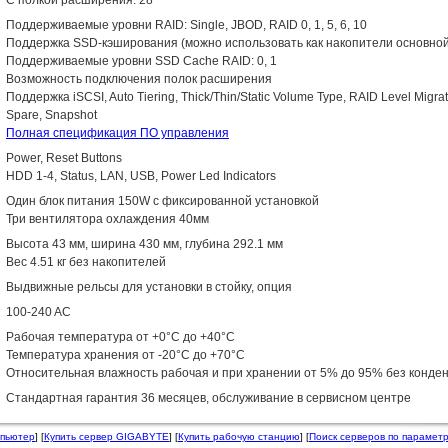
С полкой расширения: 28
Поддерживаемые уровни RAID: Single, JBOD, RAID 0, 1, 5, 6, 10
Поддержка SSD-кэширования (можно использовать как накопители основной 
Поддерживаемые уровни SSD Cache RAID: 0, 1
Возможность подключения полок расширения
Поддержка iSCSI, Auto Tiering, Thick/Thin/Static Volume Type, RAID Level Migra
Spare, Snapshot
Полная спецификация ПО управления
Power, Reset Buttons
HDD 1-4, Status, LAN, USB, Power Led Indicators
Один блок питания 150W с фиксированной установкой
Три вентилятора охлаждения 40мм
Высота 43 мм, ширина 430 мм, глубина 292.1 мм
Вес 4.51 кг без накопителей
Выдвижные рельсы для установки в стойку, опция
100-240 AC
Рабочая температура от +0°C до +40°C
Температура хранения от -20°C до +70°C
Относительная влажность рабочая и при хранении от 5% до 95% без конде
Стандартная гарантия 36 месяцев, обслуживание в сервисном центре
мпьютер
] [
Купить сервер GIGABYTE
] [
Купить рабочую станцию
] [
Поиск серверов по парамет