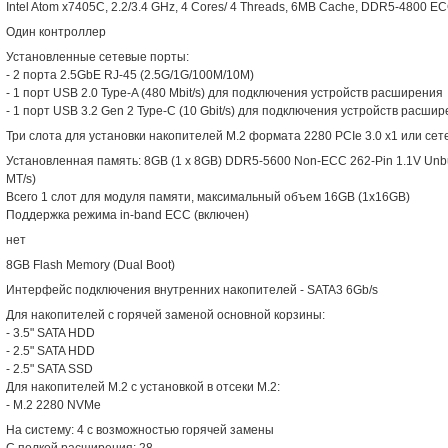
Intel Atom x7405C, 2.2/3.4 GHz, 4 Cores/ 4 Threads, 6MB Cache, DDR5-4800 EC
Один контроллер
Установленные сетевые порты:
- 2 порта 2.5GbE RJ-45 (2.5G/1G/100M/10M)
- 1 порт USB 2.0 Type-A (480 Mbit/s) для подключения устройств расширения
- 1 порт USB 3.2 Gen 2 Type-C (10 Gbit/s) для подключения устройств расши
Три слота для установки накопителей M.2 формата 2280 PCIe 3.0 x1 или се
Установленная память: 8GB (1 x 8GB) DDR5-5600 Non-ECC 262-Pin 1.1V Unb
MT/s)
Всего 1 слот для модуля памяти, максимальный объем 16GB (1x16GB)
Поддержка режима in-band ECC (включен)
нет
8GB Flash Memory (Dual Boot)
Интерфейс подключения внутренних накопителей - SATA3 6Gb/s
Для накопителей с горячей заменой основной корзины:
- 3.5" SATA HDD
- 2.5" SATA HDD
- 2.5" SATA SSD
Для накопителей M.2 с установкой в отсеки M.2:
- M.2 2280 NVMe
На систему: 4 с возможностью горячей замены