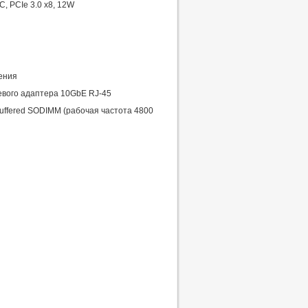
C, PCIe 3.0 x8, 12W
рения
тевого адаптера 10GbE RJ-45
uffered SODIMM (рабочая частота 4800