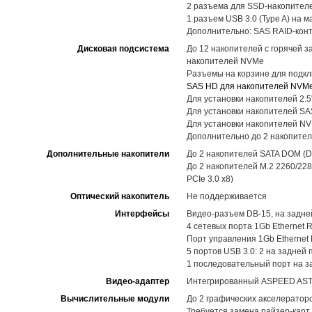
2 разъема для SSD-накопителе
1 разъем USB 3.0 (Type A) на 
Дополнительно: SAS RAID-кон
Дисковая подсистема
До 12 накопителей с горячей з
накопителей NVMe
Разъемы на корзине для подк
SAS HD для накопителей NVM
Для установки накопителей 2.5
Для установки накопителей SA
Для установки накопителей N
Дополнительно до 2 накопителе
Дополнительные накопители
До 2 накопителей SATA DOM (D
До 2 накопителей M.2 2260/228
PCIe 3.0 x8)
Оптический накопитель
Не поддерживается
Интерфейсы
Видео-разъем DB-15, на задне
4 сетевых порта 1Gb Ethernet 
Порт управления 1Gb Ethernet 
5 портов USB 3.0: 2 на задней 
1 последовательный порт на з
Видео-адаптер
Интегрированный ASPEED AST25
Вычислительные модули
До 2 графических акселератор
Требуется замена райзер-карт 