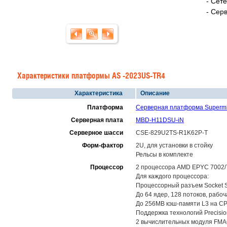
- Сет
- Сер
Характеристики платформы AS -2023US-TR4
Характеристика
Описание
Платформа
Серверная платформа Supermi
Серверная плата
MBD-H11DSU-iN
Серверное шасси
CSE-829U2TS-R1K62P-T
Форм-фактор
2U, для установки в стойку
Рельсы в комплекте
Процессор
2 процессора AMD EPYC 7002/
Для каждого процессора:
Процессорный разъем Socket SP3
До 64 ядер, 128 потоков, рабоч
До 256MB кэш-памяти L3 на CPU
Поддержка технологий Precisio
2 вычислительных модуля FMAC