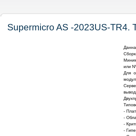
Supermicro AS -2023US-TR4. 
Данна
Сборк
Миним
или N
Для о
модул
Серве
вывод
Двухп
Типов
- Пла
- Обл
- Кри
- Гип