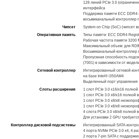
128 линий PCIe 3.0 (ограниче
интерфейса
Поддержка памяти ECC DDR4-32
восьмиканальный контроллер 
Чипсет
System on Chip (SoC) (чипсет в
Оперативная память
Типы памяти: ECC DDR4 Regis
Рабочая частота памяти 3200 MT
Максимальный объем: для RDI
Восьмиканальный контроллер п
Пропускная способность подсист
(7001) в зависимости от модел
Сетевой контроллер
Интегрированный сетевой конт
на базе Intel® i350AM4
Выделенный порт управления R
Слоты расширения
1 слот PCIe 3.0 x16/x16 полно
1 слот PCIe 3.0 x8/x16 полной 
1 слот PCIe 3.0 x8/x8 низкопр
1 слот PCIe 3.0 x8/x8 низкопро
4 слота PCIe 3.0 x8/x8 полной 
Для установки 2 GPU требуется
Контроллер дисковой подсистемы
Интегрированный SATA-контрол
4 порта NVMe PCIe 3.0 x4, 4 р
2 порта 7-pin SATA с поддерж