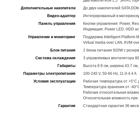
Два накопителя 2,5" SATA с го
Дополнительные накопители
До двух накопителей SATA DOM
Видео-адаптер
Интегрированный в материнск
Панель управления
Кнопки управления: Power, Res
Индикация: Power LED, HDD acti
Управление и мониторинг
Поддержка Intelligent Platform M
Virtual media over LAN, KVM-ov
Блок питания
2 блока питания 920W с резер
Система охлаждения
3 управляемых вентилятора 80
Габариты
Высота 8.9 см, ширина 43.7 см,
Параметры электропитания
100-240 V, 50-60 Hz, 11.0-4.4 A
Условия эксплуатации
Рабочая температура от +5°C 
Температура хранения от -40°
Рабочая относительная влажн
Относительная влажность при
Гарантия
Стандартная гарантия 36 меся