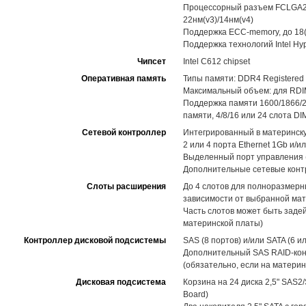
Процессорный разъем FCLGA2011
22нм(v3)/14нм(v4)
Поддержка ECC-memory, до 18(v
Поддержка технологий Intel Hype
Чипсет
Intel C612 chipset
Оперативная память
Типы памяти: DDR4 Registere
Максимальный объем: для RDIM
Поддержка памяти 1600/1866/2
памяти, 4/8/16 или 24 слота D
Сетевой контроллер
Интегрированный в материнскую
2 или 4 порта Ethernet 1Gb и/
Выделенный порт управления (
Дополнительные сетевые конт
Слоты расширения
До 4 слотов для полноразмерны
зависимости от выбранной ма
Часть слотов может быть задей
материнской платы)
Контроллер дисковой подсистемы
SAS (8 портов) и/или SATA (6 
Дополнительный SAS RAID-кон
(обязательно, если на матери
Дисковая подсистема
Корзина на 24 диска 2,5" SAS2
Board)