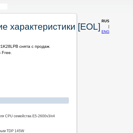
RUS
е характеристики [EOL]
|
ENG
1K28LPB снята с продаж.
 Free.
ля CPU семейства E5-2600v3/v4
ьным TDP 145W