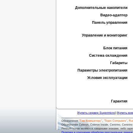
Дополнительные накопители
Видео-адаптер
Панель управления
Управление и мониторинг
Блок питания
Система охлаждения
Габариты
Параметры электропитания
Условия эксплуатации
Гарантия
[
Купить сервер Supermicro
] [
Купить ко
Обозначения
"Тим Компьютерс"
,
"Team Computers"
,
Ru
Обозначения Celeron, Celeron Inside, Centrino, Centrino log
Pentium Inside являются товарными знаками, либо заре
Политика в отношении обработки персональных данных