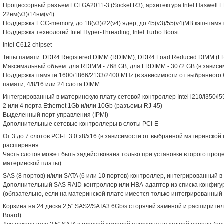
Процессорный разъем FCLGA2011-3 (Socket R3), архитектура Intel Haswell EP
22нм(v3)/14нм(v4)
Поддержка ECC-memory, до 18(v3)/22(v4) ядер, до 45(v3)/55(v4)MB кэш-памя
Поддержка технологий Intel Hyper-Threading, Intel Turbo Boost
Intel C612 chipset
Типы памяти: DDR4 Registered DIMM (RDIMM), DDR4 Load Reduced DIMM (
Максимальный объем: для RDIMM - 768 GB, для LRDIMM - 3072 GB (в зависи
Поддержка памяти 1600/1866/2133/2400 MHz (в зависимости от выбранного
памяти, 4/8/16 или 24 слота DIMM
Интегрированный в материнскую плату сетевой контроллер Intel i210/i350/i
2 или 4 порта Ethernet 1Gb и/или 10Gb (разъемы RJ-45)
Выделенный порт управления (IPMI)
Дополнительные сетевые контроллеры в слоты PCI-E
От 3 до 7 слотов PCI-E 3.0 x8/x16 (в зависимости от выбранной материнско
расширения
Часть слотов может быть задействована только при установке второго проц
материнской платы)
SAS (8 портов) и/или SATA (6 или 10 портов) контроллер, интегрированный 
Дополнительный SAS RAID-контроллер или HBA-адаптер из списка конфигу
(обязательно, если на материнской плате имеется только интегрированный
Корзина на 24 диска 2,5" SAS2/SATA3 6Gb/s с горячей заменой и расширител
Board)