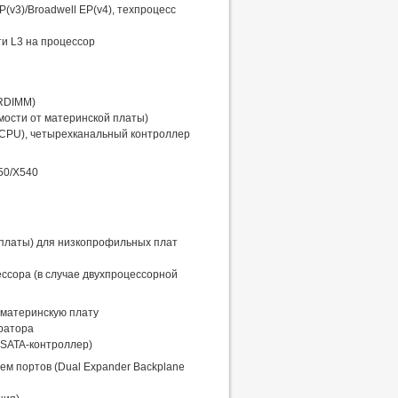
(v3)/Broadwell EP(v4), техпроцесс
ти L3 на процессор
LRDIMM)
мости от материнской платы)
 CPU), четырехканальный контроллер
550/X540
й платы) для низкопрофильных плат
ессора (в случае двухпроцессорной
в материнскую плату
ратора
 SATA-контроллер)
ем портов (Dual Expander Backplane