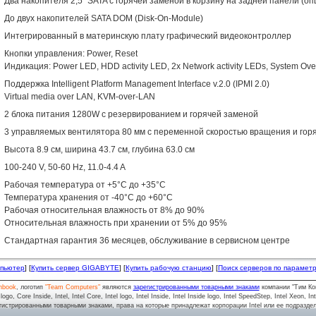
Два накопителя 2,5" SATA с горячей заменой в корзину на задней панели (оп
До двух накопителей SATA DOM (Disk-On-Module)
Интегрированный в материнскую плату графический видеоконтроллер
Кнопки управления: Power, Reset
Индикация: Power LED, HDD activity LED, 2x Network activity LEDs, System Ov
Поддержка Intelligent Platform Management Interface v.2.0 (IPMI 2.0)
Virtual media over LAN, KVM-over-LAN
2 блока питания 1280W с резервированием и горячей заменой
3 управляемых вентилятора 80 мм с переменной скоростью вращения и гор
Высота 8.9 см, ширина 43.7 см, глубина 63.0 см
100-240 V, 50-60 Hz, 11.0-4.4 A
Рабочая температура от +5°C до +35°C
Температура хранения от -40°C до +60°C
Рабочая относительная влажность от 8% до 90%
Относительная влажность при хранении от 5% до 95%
Стандартная гарантия 36 месяцев, обслуживание в сервисном центре
мпьютер
] [
Купить сервер GIGABYTE
] [
Купить рабочую станцию
] [
Поиск серверов по парамет
nbook
, логотип
"Team Computers"
являются
зарегистрированными товарными знаками
компании "Тим Ко
o, Core Inside, Intel, Intel Core, Intel logo, Intel Inside, Intel Inside logo, Intel SpeedStep, Intel Xeon, In
гистрированными товарными знаками, права на которые принадлежат корпорации Intel или ее подразде