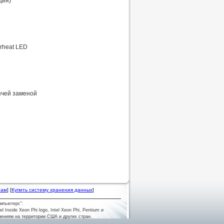
ция)
erheat LED
ячей заменой
рам
] [
Купить систему хранения данных
]
мпьютерс".
tel Inside Xeon Phi logo, Intel Xeon Phi, Pentium и
лениям на территории США и других стран.