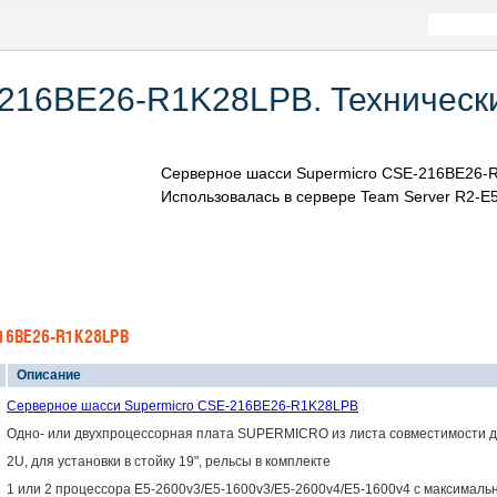
216BE26-R1K28LPB. Технически
Серверное шасси Supermicro CSE-216BE26-R
Использовалась в сервере Team Server R2-E5
216BE26-R1K28LPB
Описание
Серверное шасси Supermicro CSE-216BE26-R1K28LPB
Одно- или двухпроцессорная плата SUPERMICRO из листа совместимости д
2U, для установки в стойку 19", рельсы в комплекте
1 или 2 процессора E5-2600v3/E5-1600v3/E5-2600v4/E5-1600v4 с максимал