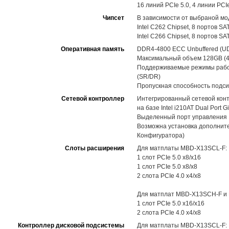
16 линий PCIe 5.0, 4 линии PCI
Чипсет
В зависимости от выбраной мо
Intel C262 Chipset, 8 портов SA
Intel C266 Chipset, 8 портов SA
Оперативная память
DDR4-4800 ECC Unbuffered (U
Максимальный объем 128GB (4 
Поддерживаемые режимы работы
(SR/DR)
Пропускная способность подси
Сетевой контроллер
Интегрированный сетевой контр
на базе Intel i210AT Dual Port Gi
Выделенный порт управления 
Возможна установка дополните
Конфигуратора)
Слоты расширения
Для матплаты MBD-X13SCL-F:
1 слот PCIe 5.0 x8/x16
1 слот PCIe 5.0 x8/x8
2 слота PCIe 4.0 x4/x8
Для матплат MBD-X13SCH-F и
1 слот PCIe 5.0 x16/x16
2 слота PCIe 4.0 x4/x8
Контроллер дисковой подсистемы
Для матплаты MBD-X13SCL-F: