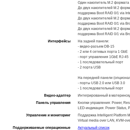
Один накопитель M.2 формата 
До двух накопителей M.2 форма
поддержка Boot RAID 0/1 via In
До двух накопителей M.2 форма
поддержка Boot RAID 0/1 via 
До двух накопителей M.2 форма
поддержка Boot RAID 0/1 via 
Интерфейсы
На задней панели:
- видео-разъем DB-15
- 2 или 4 сетевых порта 1 GbE
- порт управления 1GbE RJ-45
- 1 последовательный порт
- 2 порта USB
На передней панели (опционал
- порты USB 2.0 или USB 3.0
- 1 последовательный порт
Видео-адаптер
Интегрированный в материнск
Панель управления
Кнопки управления: Power, Res
LED-индикация: Power Status, Pow
Управление и мониторинг
Поддержка Intelligent Platform M
Virtual media over LAN, KVM-ov
Поддерживаемые операционные
Актуальный список