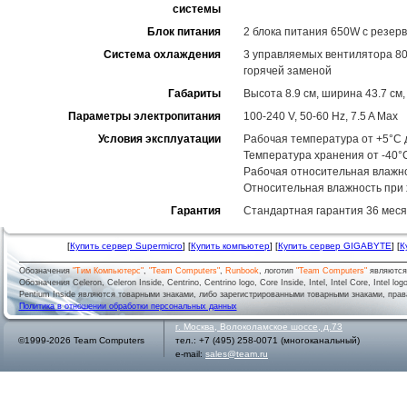
системы
Блок питания
2 блока питания 650W с резерв
Система охлаждения
3 управляемых вентилятора 80
горячей заменой
Габариты
Высота 8.9 см, ширина 43.7 см,
Параметры электропитания
100-240 V, 50-60 Hz, 7.5 A Max
Условия эксплуатации
Рабочая температура от +5°C 
Температура хранения от -40°
Рабочая относительная влажн
Относительная влажность при
Гарантия
Стандартная гарантия 36 меся
[
Купить сервер Supermicro
] [
Купить компьютер
] [
Купить сервер GIGABYTE
] [
К
Обозначения
"Тим Компьютерс"
,
"Team Computers"
,
Runbook
, логотип
"Team Computers"
являютс
Обозначения Celeron, Celeron Inside, Centrino, Centrino logo, Core Inside, Intel, Intel Core, Intel logo,
Pentium Inside являются товарными знаками, либо зарегистрированными товарными знаками, права
Политика в отношении обработки персональных данных
г.
Москва
,
Волоколамское шоссе, д.73
©1999-2026 Team Computers
тел.:
+7 (495) 258-0071
(многоканальный)
e-mail:
sales@team.ru