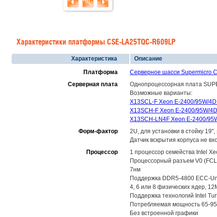
Характеристики платформы CSE-LA25TQC-R609LP
Характеристика
Описание
Платформа
Серверное шасси Supermicro
Серверная плата
Однопроцессорная плата SUPER
Возможные варианты:
X13SCL-F Xeon E-2400/95W/4DI
X13SCH-F Xeon E-2400/95W/4DI
X13SCH-LN4F Xeon E-2400/95W/
Форм-фактор
2U, для установки в стойку 19",
Датчик вскрытия корпуса не вх
Процессор
1 процессор семейства Intel X
Процессорный разъем V0 (FCLGA-
7нм
Поддержка DDR5-4800 ECC-Unb
4, 6 или 8 физических ядер, 12
Поддержка технологий Intel Tur
Потребляемая мощность 65-95W
Без встроенной графики