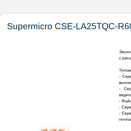
Supermicro CSE-LA25TQC-R60
Эконо
с рас
Типов
- Сер
высок
- Сер
видео
- Фай
- Сер
- Сер
почто