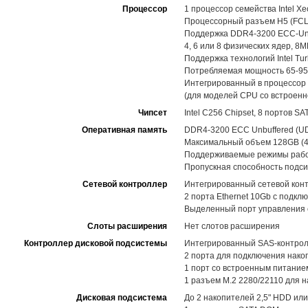
Процессор
1 процессор семейства Intel X
Процессорный разъем H5 (FCLGA
Поддержка DDR4-3200 ECC-Unb
4, 6 или 8 физических ядер, 8M
Поддержка технологий Intel Tur
Потребляемая мощность 65-95W
Интегрированный в процессор г
(для моделей CPU со встроенн
Чипсет
Intel C256 Chipset, 8 портов SA
Оперативная память
DDR4-3200 ECC Unbuffered (
Максимальный объем 128GB (4 
Поддерживаемые режимы рабо
Пропускная способность подси
Сетевой контроллер
Интегрированный сетевой кон
2 порта Ethernet 10Gb с подкл
Выделенный порт управления с
Слоты расширения
Нет слотов расширения
Контроллер дисковой подсистемы
Интегрированный SAS-контролл
2 порта для подключения нако
1 порт со встроенным питани
1 разъем M.2 2280/22110 для н
Дисковая подсистема
До 2 накопителей 2,5" HDD ил