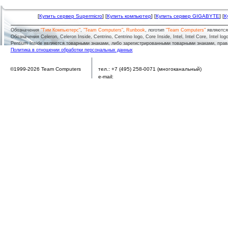
[
Купить сервер Supermicro
] [
Купить компьютер
] [
Купить сервер GIGABYTE
] [
К
Обозначения
"Тим Компьютерс"
,
"Team Computers"
,
Runbook
, логотип
"Team Computers"
являютс
Обозначения Celeron, Celeron Inside, Centrino, Centrino logo, Core Inside, Intel, Intel Core, Intel logo,
Pentium Inside являются товарными знаками, либо зарегистрированными товарными знаками, права
Политика в отношении обработки персональных данных
г.
Москва
,
Волоколамское шоссе, д.73
©1999-2026 Team Computers
тел.:
+7 (495) 258-0071
(многоканальный)
e-mail:
sales@team.ru