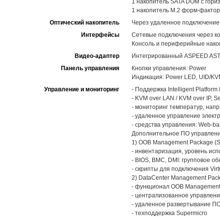
1 накопитель SATA DOM с гори
1 накопитель M.2 форм-фактор
Оптический накопитель
Через удаленное подключение V
Интерфейсы
Сетевые подключения через к
Консоль и периферийные нако
Видео-адаптер
Интегрированный ASPEED AST
Панель управления
Кнопки управления: Power
Индикация: Power LED, UID/KVM 
Управление и мониторинг
- Поддержка Intelligent Platform
- KVM over LAN / KVM over IP, S
- мониторинг температур, нап
- удаленное управление элект
- средства управления: Web-bas
Дополнительное ПО управления
1) OOB Management Package (SU
- инвентаризация, уровень ис
- BIOS, BMC, DMI: групповое 
- скрипты для подключения Virt
2) DataCenter Management Pac
- функционал OOB Management
- централизованное управлен
- удаленное развертывание П
- техподдержка Supermicro