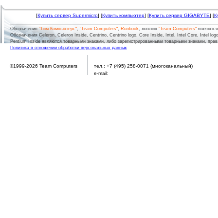
[
Купить сервер Supermicro
] [
Купить компьютер
] [
Купить сервер GIGABYTE
] [
К
Обозначения
"Тим Компьютерс"
,
"Team Computers"
,
Runbook
, логотип
"Team Computers"
являютс
Обозначения Celeron, Celeron Inside, Centrino, Centrino logo, Core Inside, Intel, Intel Core, Intel logo,
Pentium Inside являются товарными знаками, либо зарегистрированными товарными знаками, права
Политика в отношении обработки персональных данных
г.
Москва
,
Волоколамское шоссе, д.73
©1999-2026 Team Computers
тел.:
+7 (495) 258-0071
(многоканальный)
e-mail:
sales@team.ru