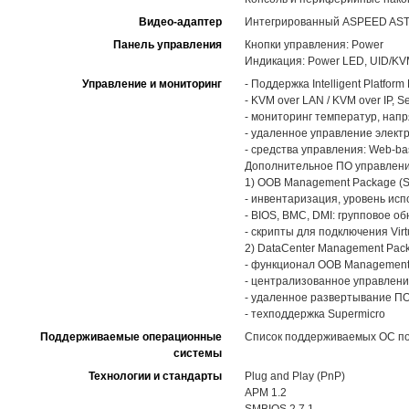
Видео-адаптер
Интегрированный ASPEED AST
Панель управления
Кнопки управления: Power
Индикация: Power LED, UID/KVM 
Управление и мониторинг
- Поддержка Intelligent Platform
- KVM over LAN / KVM over IP, S
- мониторинг температур, нап
- удаленное управление элект
- средства управления: Web-bas
Дополнительное ПО управления
1) OOB Management Package (
- инвентаризация, уровень ис
- BIOS, BMC, DMI: групповое 
- скрипты для подключения Virt
2) DataCenter Management Pac
- функционал OOB Management
- централизованное управлен
- удаленное развертывание П
- техподдержка Supermicro
Поддерживаемые операционные
Список поддерживаемых ОС по 
системы
Технологии и стандарты
Plug and Play (PnP)
APM 1.2