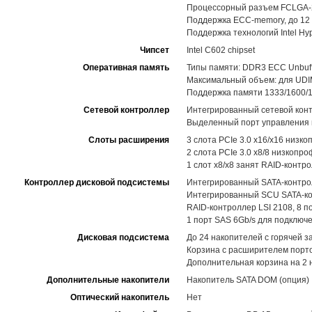
Процессорный разъем FCLGA-201
Поддержка ECC-memory, до 12 
Поддержка технологий Intel Hype
Чипсет
Intel C602 chipset
Оперативная память
Типы памяти: DDR3 ECC Unbuff
Максимальный объем: для UDIM
Поддержка памяти 1333/1600/1
Сетевой контроллер
Интегрированный сетевой контр
Выделенный порт управления н
Слоты расширения
3 слота PCIe 3.0 x16/x16 низк
2 слота PCIe 3.0 x8/8 низкопр
1 слот x8/x8 занят RAID-контр
Контроллер дисковой подсистемы
Интегрированный SATA-контролл
Интегрированный SCU SATA-кон
RAID-контроллер LSI 2108, 8 п
1 порт SAS 6Gb/s для подключ
Дисковая подсистема
До 24 накопителей с горячей 
Корзина с расширителем порто
Дополнительная корзина на 2 
Дополнительные накопители
Накопитель SATA DOM (опция)
Оптический накопитель
Нет