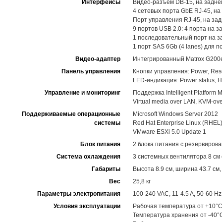
Интерфейсы
Видео-разъем DB-15, на задне
4 сетевых порта GbE RJ-45, на
Порт управления RJ-45, на за
9 портов USB 2.0: 4 порта на з
1 последовательный порт на з
1 порт SAS 6Gb (4 lanes) для 
Видео-адаптер
Интегрированный Matrox G200e
Панель управления
Кнопки управления: Power, Res
LED-индикация: Power status, HDD
Управление и мониторинг
Поддержка Intelligent Platform M
Virtual media over LAN, KVM-
Поддерживаемые операционные
Microsoft Windows Server 2012
системы
Red Hat Enterprise Linux (RHEL
VMware ESXi 5.0 Update 1
Блок питания
2 блока питания с резервирова
Система охлаждения
3 системных вентилятора 8 см
Габариты
Высота 8.9 см, ширина 43.7 см,
Вес
25,8 кг
Параметры электропитания
100-240 VAC, 11-4.5 A, 50-60 Hz
Условия эксплуатации
Рабочая температура от +10°C
Температура хранения от -40°