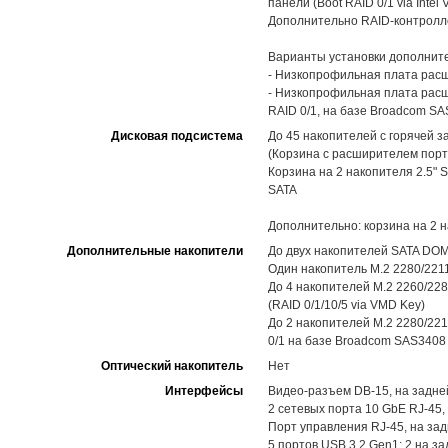
панели (Boot RAID 0/1 via Intel
Дополнительно RAID-контролл
Варианты установки дополните
- Низкопрофильная плата расши
- Низкопрофильная плата расш
RAID 0/1, на базе Broadcom S
Дисковая подсистема
До 45 накопителей с горячей з
(Корзина с расширителем порто
Корзина на 2 накопителя 2.5" 
SATA
Дополнительно: корзина на 2 
Дополнительные накопители
До двух накопителей SATA DOM
Один накопитель M.2 2280/2211
До 4 накопителей M.2 2260/228
(RAID 0/1/10/5 via VMD Key)
До 2 накопителей M.2 2280/221
0/1 на базе Broadcom SAS3408
Оптический накопитель
Нет
Интерфейсы
Видео-разъем DB-15, на задне
2 сетевых порта 10 GbE RJ-45,
Порт управления RJ-45, на за
5 портов USB 3.2 Gen1: 2 на за