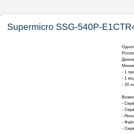
Supermicro SSG-540P-E1CTR4
Одноп
Proce
Данна
Миним
- 1 п
- 1 м
- 20 
Возмо
- Сер
- Сер
- Реп
- Фай
- Сер