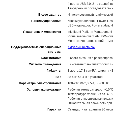
4 порта USB 2.0: 2 на задней 
1 внутренний последовательн
Видео-адаптер
Интегрированный графический
Панель управления
Кнопки управления: Power, Res
LED-индикация: Power status, HDD
Управление и мониторинг
Intelligent Platform Management I
Virtual media over LAN, KVM-o
Мониторинг напряжений, темп
Поддерживаемые операционные
Актуальный список
системы
Блок питания
2 блока питания с резервирова
Система охлаждения
5 системных вентиляторов 8 с
Габариты
Высота 17.8 см (4U), ширина 43
Вес
38.6 кг, 54.4 кг в упаковке
Параметры электропитания
100-240 VAC, 9.5 A, 50-60 Hz
Условия эксплуатации
Рабочая температура от +10°C
Температура хранения от -40°
Рабочая относительная влажн
Относительная влажность при
Гарантия
Стандартная гарантия 36 меся