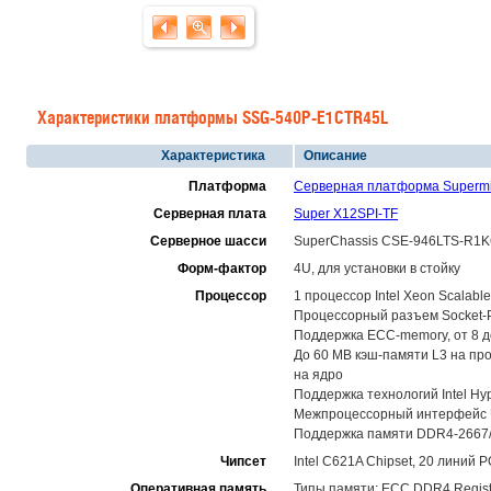
Характеристики платформы SSG-540P-E1CTR45L
Характеристика
Описание
Платформа
Серверная платформа Superm
Серверная плата
Super X12SPI-TF
Серверное шасси
SuperChassis CSE-946LTS-R1
Форм-фактор
4U, для установки в стойку
Процессор
1 процессор Intel Xeon Scalab
Процессорный разъем Socket-P4 
Поддержка ECC-memory, от 8 до
До 60 MB кэш-памяти L3 на про
на ядро
Поддержка технологий Intel Hype
Межпроцессорный интерфейс UPI
Поддержка памяти DDR4-2667/2
Чипсет
Intel C621A Chipset, 20 линий P
Оперативная память
Типы памяти: ECC DDR4 Regis