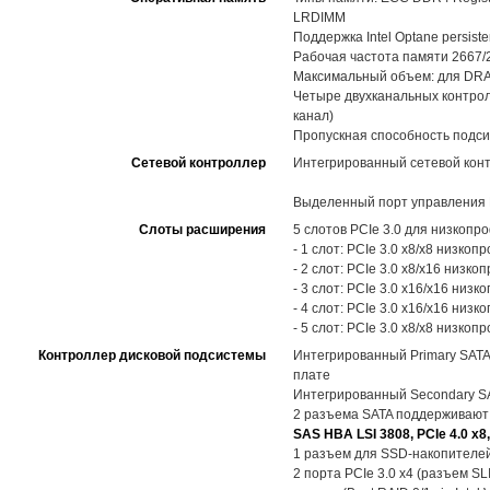
LRDIMM
Поддержка Intel Optane persist
Рабочая частота памяти 2667/
Максимальный объем: для DRAM 
Четыре двухканальных контролл
канал)
Пропускная способность подси
Сетевой контроллер
Интегрированный сетевой контр
Выделенный порт управления R
Слоты расширения
5 слотов PCIe 3.0 для низкоп
- 1 слот: PCIe 3.0 x8/x8 низк
- 2 слот: PCIe 3.0 x8/x16 низ
- 3 слот: PCIe 3.0 x16/x16 ни
- 4 слот: PCIe 3.0 x16/x16 ни
- 5 слот: PCIe 3.0 x8/x8 низк
Контроллер дисковой подсистемы
Интегрированный Primary SATA-
плате
Интегрированный Secondary SAT
2 разъема SATA поддерживают
SAS HBA LSI 3808, PCIe 4.0 x8
1 разъем для SSD-накопителей 
2 порта PCIe 3.0 x4 (разъем S