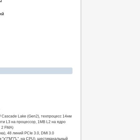
ы
ий
 / Cascade Lake (Gen2), техпроцесс 14нм
яти L3 на процессор, 1MB L2 на ядро
и 2 FMA)
), 48 линий PCIe 3.0, DMI 3.0
"x"/"M"/"L", на CPU), шестиканальный