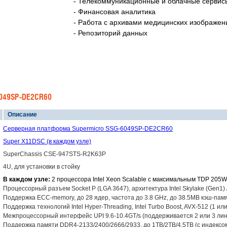
- Телекоммуникационные и облачные сервис
- Финансовая аналитика
- Работа с архивами медицинских изображен
- Репозиторий данных
6049SP-DE2CR60
Описание
Серверная платформа Supermicro SSG-6049SP-DE2CR60
Super X11DSC (в каждом узле)
SuperChassis CSE-947STS-R2K63P
4U, для установки в стойку
В каждом узле:
2 процессора Intel Xeon Scalable с максимальным TDP 205W
Процессорный разъем Socket P (LGA 3647), архитектура Intel Skylake (Gen1)
Поддержка ECC-memory, до 28 ядер, частота до 3.8 GHz, до 38.5MB кэш-пам
Поддержка технологий Intel Hyper-Threading, Intel Turbo Boost, AVX-512 (1 ил
Межпроцессорный интерфейс UPI 9.6-10.4GT/s (поддерживается 2 или 3 линка
Поддержка памяти DDR4-2133/2400/2666/2933, до 1TB/2TB/4.5TB (с индексом 