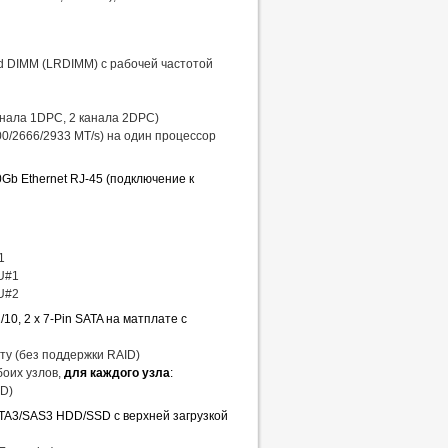
 DIMM (LRDIMM) с рабочей частотой
анала 1DPC, 2 канала 2DPC)
0/2666/2933 MT/s) на один процессор
Gb Ethernet RJ-45 (подключение к
1
PU#1
PU#2
10, 2 x 7-Pin SATA на матплате с
ету (без поддержки RAID)
боих узлов,
для каждого узла
:
OD)
SATA3/SAS3 HDD/SSD с верхней загрузкой