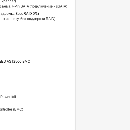
Expander)
азъема 7-Pin SATA (подключение к sSATA)
ддержка Boot RAID 0/1)
е к чипсету, без поддержки RAID)
PEED AST2500 BMC
 Power fail
ntroller (BMC)