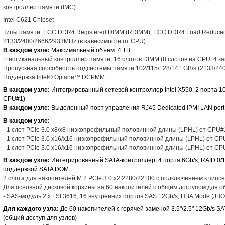
контроллер памяти (IMC)
Intel C621 Chipset
Типы памяти: ECC DDR4 Registered DIMM (RDIMM), ECC DDR4 Load Reduced
2133/2400/2666/2933MHz (в зависимости от CPU)
В каждом узле:
Максимальный объем: 4 TB
Шестиканальный контроллер памяти, 16 слотов DIMM (8 слотов на CPU: 4 к
Пропускная способность подсистемы памяти 102/115/128/141 GB/s (2133/240
Поддержка Intel® Optane™ DCPMM
В каждом узле:
Интегрированный сетевой контроллер Intel X550, 2 порта 10
CPU#1)
В каждом узле:
Выделенный порт управления RJ45 Dedicated IPMI LAN port
В каждом узле:
- 1 слот PCIe 3.0 x8/x8 низкопрофильный половинной длины (LPHL) от CPU#
- 1 слот PCIe 3.0 x16/x16 низкопрофильный половинной длины (LPHL) от C
- 1 слот PCIe 3.0 x16/x16 низкопрофильный половинной длины (LPHL) от C
В каждом узле:
Интегрированный SATA-контроллер, 4 порта 6Gb/s, RAID 0/1/
поддержкой SATA DOM
2 слота для накопителей M.2 PCIe 3.0 x2 2280/22100 с подключением к чипс
Для основной дисковой корзины на 60 накопителей с общим доступом для о
- SAS-модуль 2 x LSI 3616, 16 внутренних портов SAS 12Gb/s, HBA Mode (JB
Для каждого узла:
До 60 накопителей с горячей заменой 3.5"/2.5" 12Gb/s 
(общий доступ для узлов)