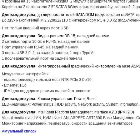
4 корзины на 15 накопителей каждая, 2 модуля расширителя портов (Single 
Корзина на 2 накопителя 2.5" SATA3 6Gb/s с фиксированной установкой, 2 р
Для каждого узла:
до двух накопителей SATA DOM (подключение к sSATA, по
До двух накопителей M.2 2280/22110 с интерфейсом PCIe 3.0 x2 (подключени
Нет, только внешний через порт USB
Для каждого узла:
Видео-разъем DB-15, на задней панели
2 сетевых порта 10 GbE RJ-45, на задней панели
Порт управления RJ-45, на задней панели
3 порта USB 3.0: 2 на задней панели, 1 порт Type A
1 последовательный порт на задней панели
Для каждого узла:
Интегрированный графический контроллер на базе AS
Межузловые интерфейсы:
- высокопроизводительный мост NTB PCIe 3.0 x16
- Ethernet 1Gb
- IPMI для поддержки режима высокой готовности
Для каждого узла:
Кнопки управления: Power, Reset
LED-индикация: Power status, HDD activity, Network activity, System Information,
Для каждого узла:
Intelligent Platform Management Interface v.2.0 (IPMI 2.0)
Virtual media over LAN, KVM-over-LAN, ASPEED AST2500 Base Management Co
Мониторинг напряжений, температур, скорости вращения вентиляторов
Актуальный список