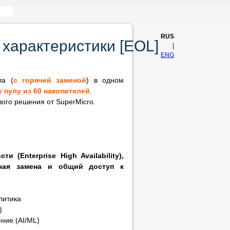
RUS
характеристики [EOL]
|
ENG
ла (
с горячей заменой
) в одном
 пулу из 60 накопителей
.
ого решения от SuperMicro.
 (Enterprise High Availability),
ячая замена и общий доступ к
литика
)
ние (AI/ML)