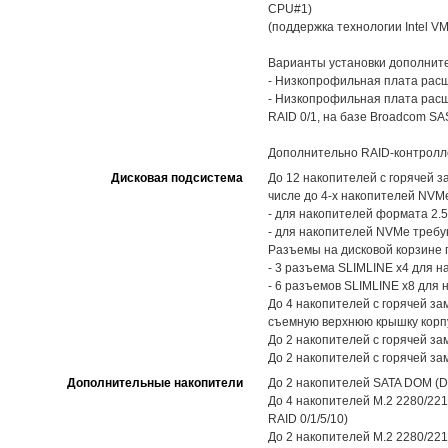
CPU#1)
(поддержка технологии Intel V
Варианты установки дополните
- Низкопрофильная плата расши
- Низкопрофильная плата расш
RAID 0/1, на базе Broadcom S
Дополнительно RAID-контролл
Дисковая подсистема
До 12 накопителей с горячей з
числе до 4-х накопителей NVM
- для накопителей формата 2.
- для накопителей NVMe треб
Разъемы на дисковой корзине 
- 3 разъема SLIMLINE x4 для 
- 6 разъемов SLIMLINE x8 для
До 4 накопителей с горячей за
съемную верхнюю крышку корп
До 2 накопителей с горячей з
До 2 накопителей с горячей з
Дополнительные накопители
До 2 накопителей SATA DOM (D
До 4 накопителей M.2 2280/221
RAID 0/1/5/10)
До 2 накопителей M.2 2280/221