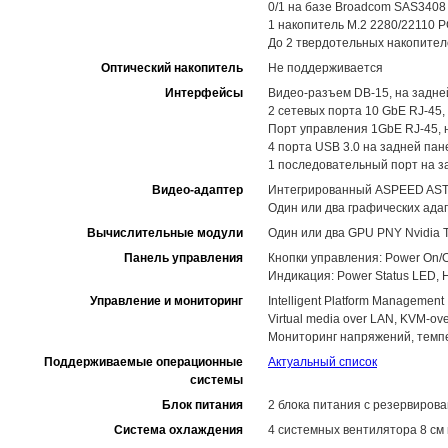
0/1 на базе Broadcom SAS3408
1 накопитель M.2 2280/22110 P
До 2 твердотельных накопите
Оптический накопитель
Не поддерживается
Интерфейсы
Видео-разъем DB-15, на задне
2 сетевых порта 10 GbE RJ-45,
Порт управления 1GbE RJ-45, 
4 порта USB 3.0 на задней пан
1 последовательный порт на з
Видео-адаптер
Интегрированный ASPEED AST26
Один или два графических адап
Вычислительные модули
Один или два GPU PNY Nvidia T
Панель управления
Кнопки управления: Power On/O
Индикация: Power Status LED, HD
Управление и мониторинг
Intelligent Platform Management I
Virtual media over LAN, KVM-o
Мониторинг напряжений, темпе
Поддерживаемые операционные
Актуальный список
системы
Блок питания
2 блока питания с резервирова
Система охлаждения
4 системных вентилятора 8 см