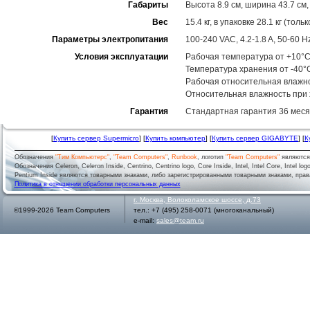
Габариты
Высота 8.9 см, ширина 43.7 см,
Вес
15.4 кг, в упаковке 28.1 кг (тол
Параметры электропитания
100-240 VAC, 4.2-1.8 A, 50-60 H
Условия эксплуатации
Рабочая температура от +10°C
Температура хранения от -40°
Рабочая относительная влажн
Относительная влажность при
Гарантия
Стандартная гарантия 36 меся
[
Купить сервер Supermicro
] [
Купить компьютер
] [
Купить сервер GIGABYTE
] [
К
Обозначения
"Тим Компьютерс"
,
"Team Computers"
,
Runbook
, логотип
"Team Computers"
являютс
Обозначения Celeron, Celeron Inside, Centrino, Centrino logo, Core Inside, Intel, Intel Core, Intel logo,
Pentium Inside являются товарными знаками, либо зарегистрированными товарными знаками, права
Политика в отношении обработки персональных данных
г.
Москва
,
Волоколамское шоссе, д.73
©1999-2026 Team Computers
тел.:
+7 (495) 258-0071
(многоканальный)
e-mail:
sales@team.ru