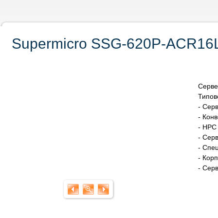
Supermicro SSG-620P-ACR16L
Серве
Типов
- Серв
- Кон
- HPC
- Сер
- Спе
- Кор
- Сер