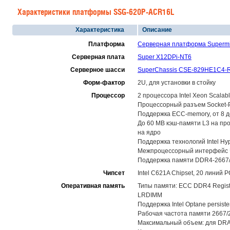
Характеристики платформы SSG-620P-ACR16L
Характеристика
Описание
Платформа
Серверная платформа Superm
Серверная плата
Super X12DPi-NT6
Серверное шасси
SuperChassis CSE-829HE1C4-
Форм-фактор
2U, для установки в стойку
Процессор
2 процессора Intel Xeon Scala
Процессорный разъем Socket-P4 
Поддержка ECC-memory, от 8 до
До 60 MB кэш-памяти L3 на про
на ядро
Поддержка технологий Intel Hype
Межпроцессорный интерфейс UPI
Поддержка памяти DDR4-2667/2
Чипсет
Intel C621A Chipset, 20 линий P
Оперативная память
Типы памяти: ECC DDR4 Regis
LRDIMM
Поддержка Intel Optane persist
Рабочая частота памяти 2667/
Максимальный объем: для DRAM 