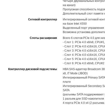
Четыре двухканальных контролл
на канал)
Пропускная способность подси
Дополнительный слот памяти на
Сетевой контроллер
Интегрированный сетевой конт
на базе Intel X550
Выделенный порт управления R
Возможна установка дополнит
Слоты расширения
Всего 6 слотов PCIe 4.0 для 
- Слот 1: PCIe 4.0 x8/x8, CPU#
- Слот 2: PCIe 4.0 x16/x16, CPU
- Слот 3: PCIe 4.0 x16/x16, CPU
- Слот 4: PCIe 4.0 x16/x16, CPU
- Слот 5: PCIe 4.0 x16/x16, CPU
- Слот 6: PCIe 4.0 x8/x8, CPU#2
Контроллер дисковой подсистемы
HBA SAS-адаптер Broadcom 381
x8, IT Mode (JBOD)
Интегрированный Primary SATA-
плате
Интегрированный Secondary SAT
SATA
(разъемы SATA поддерживают 
1 разъем для SSD-накопителя M
4 порта PCIe 4.0 x4 (2 разъем