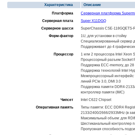
Характеристика
Описание
Платформа
Серверная платформа Superm
Серверная плата
Super X11DGQ
Серверное шасси
SuperChassis CSE-118GQETS-
Форм-фактор
1U, для установки в стойку
Специализированный сервер д
Поддерживает до 4 графичесих 
Процессор
1 или 2 процессора Intel Xeon
Процессорный разъем Socket P (
Поддержка ECC-memory, до 28 я
Поддержка технологий Intel Hype
Межпроцессорный интерфейс UP
линий PCIe 3.0, DMI 3.0
Поддержка памяти DDR4-2133/24
контроллер памяти (IMC)
Чипсет
Intel C622 Chipset
Оперативная память
Типы памяти: ECC DDR4 Regis
2133/2400/2666/2933MHz (в за
Максимальный объем: для RDIM
Шестиканальный контроллер па
Пропускная способность подси