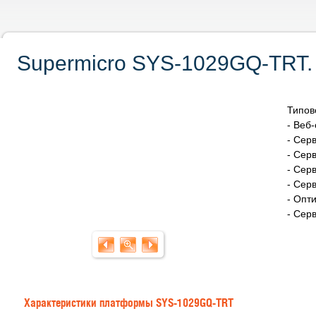
Supermicro SYS-1029GQ-TRT. 
Типов
- Веб
- Сер
- Сер
- Сер
- Сер
- Опт
- Сер
Характеристики платформы SYS-1029GQ-TRT