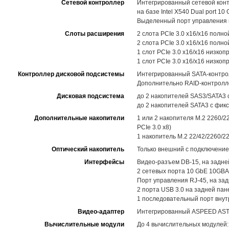
Сетевой контроллер
Интегрированный сетевой конт
на базе Intel X540 Dual port 10
Выделенный порт управления н
Слоты расширения
2 слота PCIe 3.0 x16/x16 пол
2 слота PCIe 3.0 x16/x16 пол
1 слот PCIe 3.0 x16/x16 низко
1 слот PCIe 3.0 x16/x16 низко
Контроллер дисковой подсистемы
Интегрированный SATA-контролл
Дополнительно RAID-контролл
Дисковая подсистема
до 2 накопителей SAS3/SATA3 
до 2 накопителей SATA3 с фик
Дополнительные накопители
1 или 2 накопителя M.2 2260/2
PCIe 3.0 x8)
1 накопитель M.2 22/42/2260/2
Оптический накопитель
Только внешний с подключени
Интерфейсы
Видео-разъем DB-15, на задне
2 сетевых порта 10 GbE 10GBA
Порт управления RJ-45, на за
2 порта USB 3.0 на задней пан
1 последовательный порт вну
Видео-адаптер
Интегрированный ASPEED AST25
Вычислительные модули
До 4 вычислительных модулей: