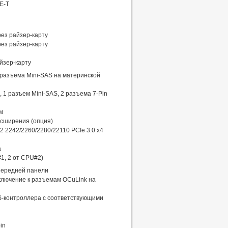
E-T
рез райзер-карту
рез райзер-карту
айзер-карту
2 разъема Mini-SAS на материнской
 1 разъем Mini-SAS, 2 разъема 7-Pin
м
асширения (опция)
2 2242/2260/2280/22110 PCIe 3.0 x4
а
1, 2 от CPU#2)
 передней панели
дключение к разъемам OCuLink на
S-контроллера с соответствующими
in