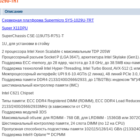
029U-TRT
Описание
Серверная платформа Supermicro SYS-1029U-TRT
Super X11DPU
SuperChassis CSE-119UTS-R751-T
1U, для установки в стойку
2 процессора Intel Xeon Scalable с максимальным TDP 205W
Процессорный разъем Socket P (LGA 3647), архитектура Intel Skylake (Gen1)
Поддержка ECC-memory, до 28 ядер, частота до 3.8 GHz, до 38.5MB кэш-пам
Поддержка технологий Intel Hyper-Threading, Intel Turbo Boost, AVX-512 (1 ил
Межпроцессорный интерфейс UPI 9.6-10.4GT/s (2 линка), 48 линий PCIe 3.0, 
Поддержка памяти DDR4-2133/2400/2666/2933, до 1TB/2TB(с индексом "M")/4.
шестиканальный контроллер памяти (IMC)
Intel C621 Chipset
Типы памяти: ECC DDR4 Registered DIMM (RDIMM), ECC DDR4 Load Reduced
2133/2400/2666/2933MHz (в зависимости от CPU)
Поддержка модулей 3DS
Максимальный объем: для RDIMM - 768 GB, для LRDIMM - 1536GB или 3072GB
Шестиканальный контроллер памяти, 24 слота DIMM (по 12 на CPU)
Пропускная способность подсистемы памяти 102/115/128/141 GB/s (2133/24
Поддержка Intel® Optane™ DCPMM