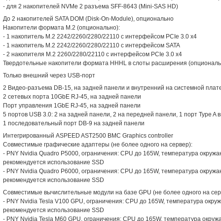
- для 2 накопителей NVMe 2 разъема SFF-8643 (Mini-SAS HD)
До 2 накопителей SATA DOM (Disk-On-Module), опционально
Накопители формата M.2 (опционально):
- 1 накопитель M.2 2242/2260/2280/22110 с интерфейсом PCIe 3.0 x4
- 1 накопитель M.2 2242/2260/2280/22110 с интерфейсом SATA
- 2 накопителя M.2 2260/2280/22110 с интерфейсом PCIe 3.0 x4
Твердотельные накопители формата HHHL в слоты расширения (опциональ
Только внешний через USB-порт
2 Видео-разъема DB-15, на задней панели и внутренний на системной плат
2 сетевых порта 10GbE RJ-45, на задней панели
Порт управления 1GbE RJ-45, на задней панели
5 портов USB 3.0: 2 на задней панели, 2 на передней панели, 1 порт Type A
1 последовательный порт DB-9 на задней панели
Интегрированный ASPEED AST2500 BMC Graphics controller
Совместимые графические адаптеры (не более одного на сервер):
- PNY Nvidia Quadro P5000, ограничения: CPU до 165W, температура окруж
рекомендуется использование SSD
- PNY Nvidia Quadro P6000, ограничения: CPU до 165W, температура окруж
рекомендуется использование SSD
Совместимые вычислительные модули на базе GPU (не более одного на сер
- PNY Nvidia Tesla V100 GPU, ограничения: CPU до 165W, температура окр
рекомендуется использование SSD
- PNY Nvidia Tesla M60 GPU, ограничения: CPU до 165W, температура окру