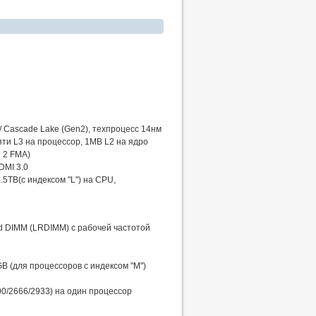
 / Cascade Lake (Gen2), техпроцесс 14нм
яти L3 на процессор, 1MB L2 на ядро
и 2 FMA)
DMI 3.0
5TB(с индексом "L") на CPU,
 DIMM (LRDIMM) с рабочей частотой
 (для процессоров с индексом "M")
00/2666/2933) на один процессор