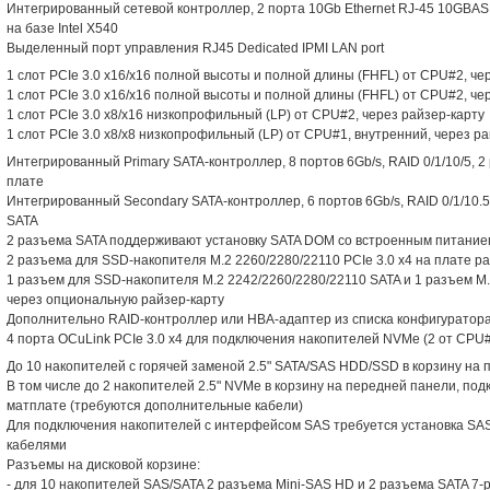
Интегрированный сетевой контроллер, 2 порта 10Gb Ethernet RJ-45 10GBAS
на базе Intel X540
Выделенный порт управления RJ45 Dedicated IPMI LAN port
1 слот PCIe 3.0 x16/x16 полной высоты и полной длины (FHFL) от CPU#2, че
1 слот PCIe 3.0 x16/x16 полной высоты и полной длины (FHFL) от CPU#2, че
1 слот PCIe 3.0 x8/x16 низкопрофильный (LP) от CPU#2, через райзер-карту
1 слот PCIe 3.0 x8/x8 низкопрофильный (LP) от CPU#1, внутренний, через р
Интегрированный Primary SATA-контроллер, 8 портов 6Gb/s, RAID 0/1/10/5, 
плате
Интегрированный Secondary SATA-контроллер, 6 портов 6Gb/s, RAID 0/1/10.5,
SATA
2 разъема SATA поддерживают установку SATA DOM со встроенным питание
2 разъема для SSD-накопителя M.2 2260/2280/22110 PCIe 3.0 x4 на плате р
1 разъем для SSD-накопителя M.2 2242/2260/2280/22110 SATA и 1 разъем M.
через опциональную райзер-карту
Дополнительно RAID-контроллер или HBA-адаптер из списка конфигуратор
4 порта OCuLink PCIe 3.0 x4 для подключения накопителей NVMe (2 от CPU#
До 10 накопителей с горячей заменой 2.5" SATA/SAS HDD/SSD в корзину на
В том числе до 2 накопителей 2.5" NVMe в корзину на передней панели, по
матплате (требуются дополнительные кабели)
Для подключения накопителей с интерфейсом SAS требуется установка SA
кабелями
Разъемы на дисковой корзине:
- для 10 накопителей SAS/SATA 2 разъема Mini-SAS HD и 2 разъема SATA 7-p