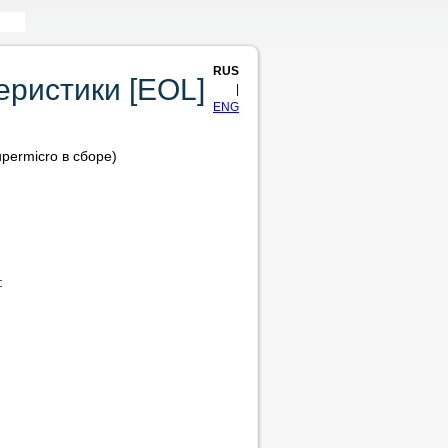
RUS
еристики [EOL]
|
ENG
permicro в сборе)
: