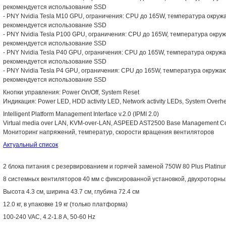
рекомендуется использование SSD
- PNY Nvidia Tesla M10 GPU, ограничения: CPU до 165W, температура окру
рекомендуется использование SSD
- PNY Nvidia Tesla P100 GPU, ограничения: CPU до 165W, температура окр
рекомендуется использование SSD
- PNY Nvidia Tesla P40 GPU, ограничения: CPU до 165W, температура окру
рекомендуется использование SSD
- PNY Nvidia Tesla P4 GPU, ограничения: CPU до 165W, температура окруж
рекомендуется использование SSD
Кнопки управления: Power On/Off, System Reset
Индикация: Power LED, HDD activity LED, Network activity LEDs, System Overhe
Intelligent Platform Management Interface v.2.0 (IPMI 2.0)
Virtual media over LAN, KVM-over-LAN, ASPEED AST2500 Base Management Co
Мониторинг напряжений, температур, скорости вращения вентиляторов
Актуальный список
2 блока питания с резервированием и горячей заменой 750W 80 Plus Platinu
8 системных вентиляторов 40 мм с фиксированной установкой, двухроторны
Высота 4.3 см, ширина 43.7 см, глубина 72.4 см
12.0 кг, в упаковке 19 кг (только платформа)
100-240 VAC, 4.2-1.8 A, 50-60 Hz