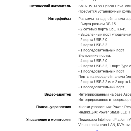
Оптический накопитель
SATA DVD-RW Optical Drive, оп
(требуется установочный комп
Интерфейсы
Разъемы на задней панели сер
- Видео-разъем DB-15
- 2 сетевых порта GbE RJ-45
- Выделенный порт управлени
- 2 порта USB 2.0
- 2 порта USB 3.2
- 1 последовательный порт
Внутренние порты:
- 4 порта USB 2.0
- 2 порта USB 3.2, 1 порт Type 
- 1 последовательный порт
Порты на передней панели (оп
- 2 порта USB 3.2 или 2 порта 
- 1 последовательный порт
Видео-адаптер
Интегрированный на базе Asp
Интегрированное в процессор 
Панель управления
Кнопки управления: Power, Rese
Индикация: Power Status LED, HD
Управление и мониторинг
Поддержка Intelligent Platform M
Virtual media over LAN, KVM-o