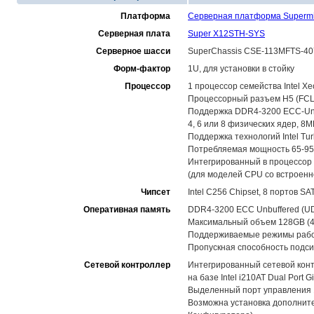
Платформа
Серверная платформа Supermi
Серверная плата
Super X12STH-SYS
Серверное шасси
SuperChassis CSE-113MFTS-4
Форм-фактор
1U, для установки в стойку
Процессор
1 процессор семейства Intel X
Процессорный разъем H5 (FCLGA
Поддержка DDR4-3200 ECC-Unb
4, 6 или 8 физических ядер, 8M
Поддержка технологий Intel Tur
Потребляемая мощность 65-95W
Интегрированный в процессор г
(для моделей CPU со встроенн
Чипсет
Intel C256 Chipset, 8 портов SA
Оперативная память
DDR4-3200 ECC Unbuffered (U
Максимальный объем 128GB (4 
Поддерживаемые режимы рабо
Пропускная способность подси
Сетевой контроллер
Интегрированный сетевой контр
на базе Intel i210AT Dual Port Gi
Выделенный порт управления 
Возможна установка дополните