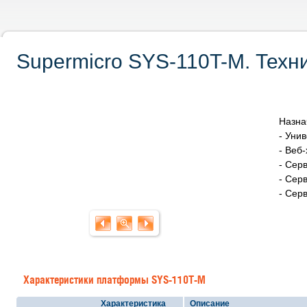
Supermicro SYS-110T-M. Техн
Назна
- Уни
- Веб-
- Сер
- Сер
- Сер
Характеристики платформы SYS-110T-M
Характеристика
Описание