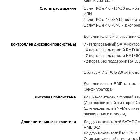
Конфигуратора)
Слоты расширения
1 слот PCIe 4.0 x16/x16 полной
ИЛИ
1 слот PCIe 4.0 x8/x16 полной 
1 слот PCIe 4.0 x8/x8 низкопро
Дополнительный внутренний сло
Контроллер дисковой подсистемы
Интегрированный SATA-контролл
- 4 порта с поддержкой RAID 0
- 2 порта с поддержкой RAID 0
- 2 порта без поддержки RAID, 
1 разъем M.2 PCIe 3.0 x4 (под
Дополнительно: RAID-контролл
Конфигуратора)
Дисковая подсистема
До 8 накопителей с горячей з
(Для накопителей с интерфейс
(Для накопителей NVMe с инте
расширения с кабелем)
Дополнительные накопители
До двух накопителей SATA DOM 
RAID 0/1)
До двух накопителей M.2 PCIe 
Один загрузочный накопитель M