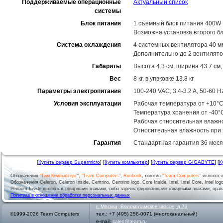
Поддерживаемые операционные
Актуальный список
системы
Блок питания
1 съемный блок питания 400W P
Возможна установка второго б
Система охлаждения
4 системных вентилятора 40 м
Дополнительно до 2 вентилято
Габариты
Высота 4.3 см, ширина 43.7 см,
Вес
8 кг, в упвковке 13.8 кг
Параметры электропитания
100-240 VAC, 3.4-3.2 A, 50-60 H
Условия эксплуатации
Рабочая температура от +10°C
Температура хранения от -40°
Рабочая относительная влажн
Относительная влажность при
Гарантия
Стандартная гарантия 36 меся
[
Купить сервер Supermicro
] [
Купить компьютер
] [
Купить сервер GIGABYTE
] [
К
Обозначения
"Тим Компьютерс"
,
"Team Computers"
,
Runbook
, логотип
"Team Computers"
являютс
Обозначения Celeron, Celeron Inside, Centrino, Centrino logo, Core Inside, Intel, Intel Core, Intel logo,
Pentium Inside являются товарными знаками, либо зарегистрированными товарными знаками, права
Политика в отношении обработки персональных данных
г.
Москва
,
Волоколамское шоссе, д.73
©1999-2026 Team Computers
тел.:
+7 (495) 258-0071
(многоканальный)
e-mail:
sales@team.ru