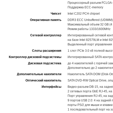
Процессорный разъем FCLGA-115
Поддержка ECC-memory
Чипсет
Intel C202 PCH chipset
Оперативная память
DDR3 ECC Unbuffered (UDIMM)
Максимальный объем 32 GB (4 
Режим работы 1333/1600MHz
Сетевой контроллер
Интегрированный сетевой контр
на базе Intel 82579LM и Intel 8
Выделенный порт управления 
Слоты расширения
1 слот PCIe 3.0 x8 полной высо
Контроллер дисковой подсистемы
Интегрированный SATA-контролл
Дисковая подсистема
до 4 накопителей с горячей з
Дополнительно до 2 накопител
Дополнительные накопители
Накопитель SATA DOM (Disk-On
Оптический накопитель
SATA DVD-RW Optical Drive, оп
Интерфейсы
Видео-разъем DB-15, на задне
2 сетевых порта GbE RJ-45, на
Порт управления RJ-45, на за
9 портов USB 2.0: 4 на задней 
порты PS/2 для мыши и клавиа
1 последовательный порт на за