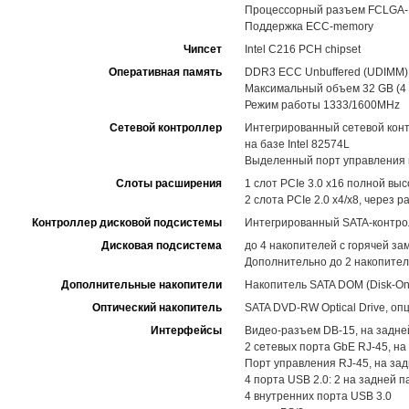
Процессорный разъем FCLGA-115
Поддержка ECC-memory
Чипсет
Intel C216 PCH chipset
Оперативная память
DDR3 ECC Unbuffered (UDIMM)
Максимальный объем 32 GB (4 
Режим работы 1333/1600MHz
Сетевой контроллер
Интегрированный сетевой контр
на базе Intel 82574L
Выделенный порт управления 
Слоты расширения
1 слот PCIe 3.0 x16 полной вы
2 слота PCIe 2.0 x4/x8, через р
Контроллер дисковой подсистемы
Интегрированный SATA-контролле
Дисковая подсистема
до 4 накопителей с горячей з
Дополнительно до 2 накопител
Дополнительные накопители
Накопитель SATA DOM (Disk-On
Оптический накопитель
SATA DVD-RW Optical Drive, оп
Интерфейсы
Видео-разъем DB-15, на задне
2 сетевых порта GbE RJ-45, на
Порт управления RJ-45, на за
4 порта USB 2.0: 2 на задней п
4 внутренних порта USB 3.0