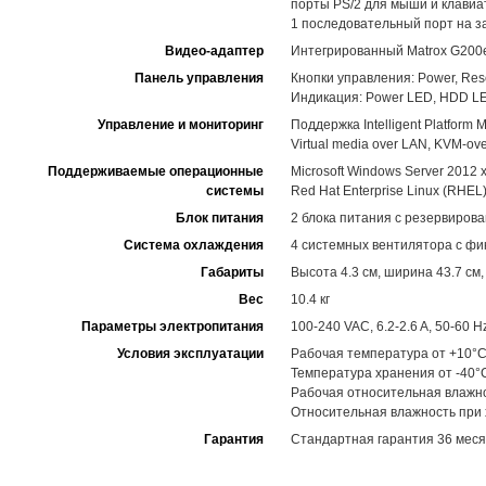
порты PS/2 для мыши и клавиа
1 последовательный порт на за
Видео-адаптер
Интегрированный Matrox G200e
Панель управления
Кнопки управления: Power, Rese
Индикация: Power LED, HDD LED,
Управление и мониторинг
Поддержка Intelligent Platform M
Virtual media over LAN, KVM-
Поддерживаемые операционные
Microsoft Windows Server 2012 
системы
Red Hat Enterprise Linux (RHEL)
Блок питания
2 блока питания с резервирова
Система охлаждения
4 системных вентилятора с фи
Габариты
Высота 4.3 см, ширина 43.7 см,
Вес
10.4 кг
Параметры электропитания
100-240 VAC, 6.2-2.6 A, 50-60 H
Условия эксплуатации
Рабочая температура от +10°C
Температура хранения от -40°
Рабочая относительная влажн
Относительная влажность при
Гарантия
Стандартная гарантия 36 меся