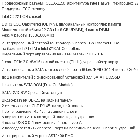
Процессорный разъем FCLGA-1150, архитектура Intel Haswell, техпроцесс 2
Поддержка ECC-memory
Intel C222 PCH chipset
DDR3 ECC Unbuffered (UDIMM), двухканальный контроллер памяти
Максимальный объем 32 GB (4 x 8 GB UDIMM), 4 слота DIMM
Режим работы 1333/1600MHz
Интегрированный сетевой контроллер, 2 порта 1Gb Ethernet RJ-45
на базе Intel i217LM и Intel i210AT Controllers
Выделенный порт управления на базе Realtek RTL8201N
1 слот PCIe 3.0 x8/x16 полной высоты (FHHL), через райзер-карту
Интегрированный SATA-контроллер, 2 порта 6Gb/s (RAID 0/1), 4 порта 3Gb/s (
до 2 накопителей с фиксированной установкой 3.5" SATA HDD/SSD
Накопитель SATA DOM (Disk-On-Module)
SATA DVD-RW Optical Drive, опция
Видео-разъем DB-15, на задней панели
2 сетевых порта GbE RJ-45, на задней панели
Порт управления RJ-45, на задней панели
6 портов USB 2.0: 4 на задней панели, 2 внутренних
4 порта USB 3.0: 1 внутренний, 1 порт Type-A
2 последовательных порта: 1 порт на перелней панели, 1 порт внутренний
Интегрированный Aspeed AST2400 BMC