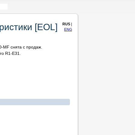
RUS
|
ристики [EOL]
ENG
-MF снята с продаж.
ro R1-E31.