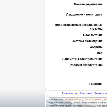
Панель управления
Управление и мониторинг
Поддерживаемые операционные
системы
Блок питания
Система охлаждения
Габариты
Вес
Параметры электропитания
Условия эксплуатации
Гарантия
[
Купить сервер Supermicro
] [
Купить ко
Обозначения
"Тим Компьютерс"
,
"Team Computers"
,
Ru
Обозначения Celeron, Celeron Inside, Centrino, Centrino log
Pentium Inside являются товарными знаками, либо заре