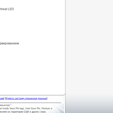
erheat LED
ервированием
рам
] [
Купить систему хранения данных
]
мпьютерс".
tel Inside Xeon Phi logo, Intel Xeon Phi, Pentium и
лениям на территории США и других стран.