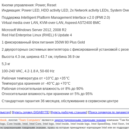
Кнопки управления: Power, Reset
Индикация: Power LED, HDD activity LED, 2x Network activity LEDs, System Ov
Поддержка Intelligent Platform Management Interface v.2.0 (IPMI 2.0)
Virtual media over LAN, KVM-over-LAN, Aspeed AST2400 BMC
Microsoft Windows Server 2012, 2008 R2
Red Hat Enterprise Linux (RHEL) 6 Update 4
1 фиксированный блок питания 350W 80 Plus Gold
2 двухроторных системных вентилятора с фиксированной установкой с рез
Высота 4.3 см, ширина 43.7 см, глубина 36.9 см
5,3 кг
100-240 VAC, 4.2-1.8 A, 50-60 Hz
Рабочая температура от +10°C до +35°C
Температура хранения от -40°C до +70°C
Рабочая относительная влажность от 8% до 90%
Относительная влажность при хранении от 5% до 95%
Стандартная гарантия 36 месяцев, обслуживание в сервисном центре
мпьютер
] [
Купить сервер GIGABYTE
] [
Купить рабочую станцию
] [
Поиск серверов по парамет
nbook
, логотип
"Team Computers"
являются
зарегистрированными товарными знаками
компании "Тим Ко
o, Core Inside, Intel, Intel Core, Intel logo, Intel Inside, Intel Inside logo, Intel SpeedStep, Intel Xeon, In
гистрированными товарными знаками, права на которые принадлежат корпорации Intel или ее подразде