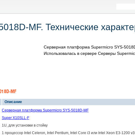
5018D-MF. Технические характе
Серверная платформа Supermicro SYS-5018D
Использовалась в сервере Серверы Supermic
5018D-MF
Описание
Серверная платформа Supermicro SYS-5018D-MF
Super X10SLL-F
1U, для установки в стойку
1 процессор Intel Celeron, Intel Pentium, Intel Core i3 или Intel Xeon E3-1200 v3