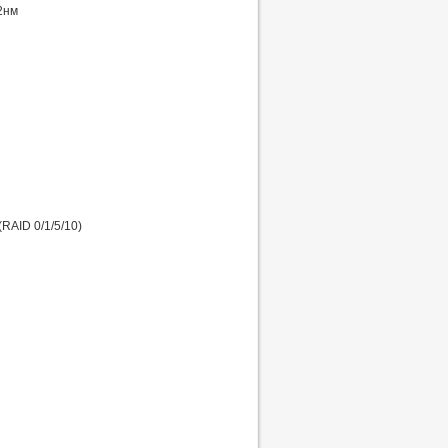
2нм
RAID 0/1/5/10)