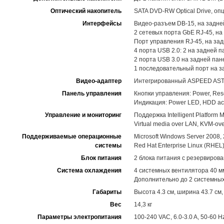
Оптический накопитель
SATA DVD-RW Optical Drive, оп
Интерфейсы
Видео-разъем DB-15, на задне
2 сетевых порта GbE RJ-45, на
Порт управления RJ-45, на за
4 порта USB 2.0: 2 на задней 
2 порта USB 3.0 на задней пан
1 последовательный порт на за
Видео-адаптер
Интегрированный ASPEED AST24
Панель управления
Кнопки управления: Power, Res
Индикация: Power LED, HDD acti
Управление и мониторинг
Поддержка Intelligent Platform M
Virtual media over LAN, KVM-
Поддерживаемые операционные
Microsoft Windows Server 2008,
системы
Red Hat Enterprise Linux (RHEL)
Блок питания
2 блока питания с резервиров
Система охлаждения
4 системных вентилятора 40 м
Дополнительно до 2 системных
Габариты
Высота 4.3 см, ширина 43.7 см,
Вес
14,3 кг
Параметры электропитания
100-240 VAC, 6.0-3.0 A, 50-60 H