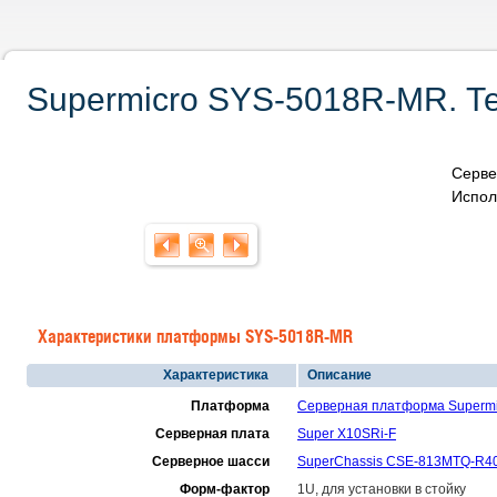
Supermicro SYS-5018R-MR. Те
Серве
Испол
Характеристики платформы SYS-5018R-MR
Характеристика
Описание
Платформа
Серверная платформа Superm
Серверная плата
Super X10SRi-F
Серверное шасси
SuperChassis CSE-813MTQ-R40
Форм-фактор
1U, для установки в стойку