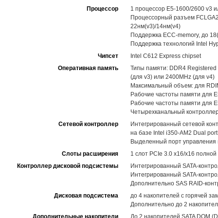
Процессор
1 процессор E5-1600/2600 v3 
Процессорный разъем FCLGA2011
22нм(v3)/14нм(v4)
Поддержка ECC-memory, до 18(v
Поддержка технологий Intel Hype
Чипсет
Intel C612 Express chipset
Оперативная память
Типы памяти: DDR4 Registere
(для v3) или 2400MHz (для v4)
Максимальный объем: для RDIM
Рабочие частоты памяти для E
Рабочие частоты памяти для E
Четырехканальный контроллер
Сетевой контроллер
Интегрированный сетевой контр
на базе Intel i350-AM2 Dual po
Выделенный порт управления н
Слоты расширения
1 слот PCIe 3.0 x16/x16 полной
Контроллер дисковой подсистемы
Интегрированный SATA-контролл
Интегрированный SATA-контролл
Дополнительно SAS RAID-конт
Дисковая подсистема
до 4 накопителей с горячей з
Дополнительно до 2 накопител
Дополнительные накопители
До 2 накопителей SATA DOM (D