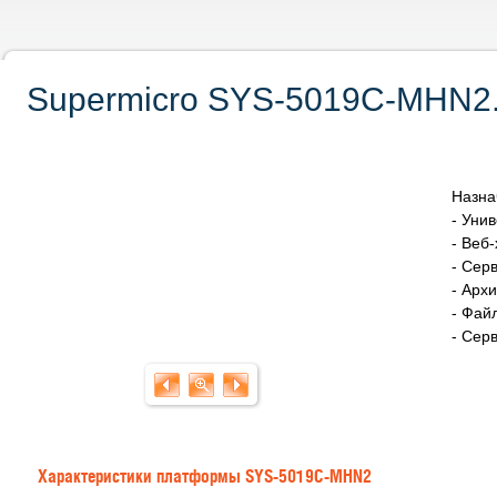
Supermicro SYS-5019C-MHN2. 
Назна
- Уни
- Веб-
- Сер
- Арх
- Фай
- Сер
Характеристики платформы SYS-5019C-MHN2