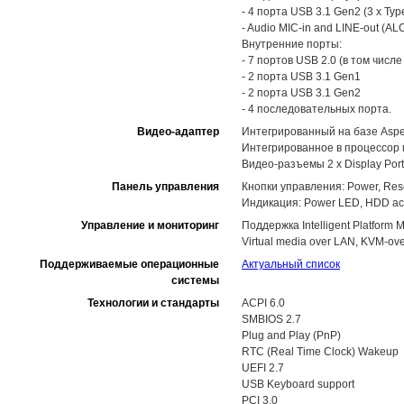
- 4 порта USB 3.1 Gen2 (3 x Type
- Audio MIC-in and LINE-out (A
Внутренние порты:
- 7 портов USB 2.0 (в том числе
- 2 порта USB 3.1 Gen1
- 2 порта USB 3.1 Gen2
- 4 последовательных порта.
Видео-адаптер
Интегрированный на базе Asp
Интегрированное в процессор г
Видео-разъемы 2 x Display Port
Панель управления
Кнопки управления: Power, Res
Индикация: Power LED, HDD activ
Управление и мониторинг
Поддержка Intelligent Platform M
Virtual media over LAN, KVM-o
Поддерживаемые операционные
Актуальный список
системы
Технологии и стандарты
ACPI 6.0
SMBIOS 2.7
Plug and Play (PnP)
RTC (Real Time Clock) Wakeup
UEFI 2.7
USB Keyboard support
PCI 3.0