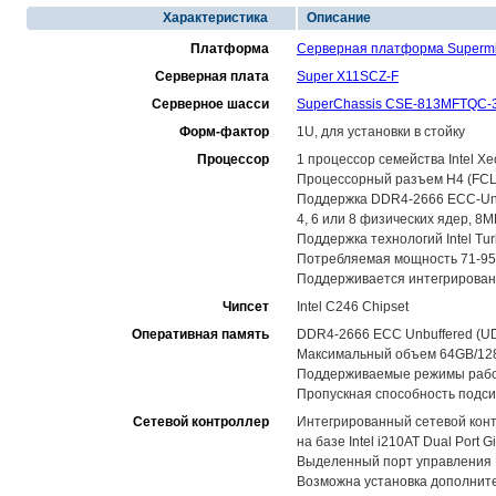
Характеристика
Описание
Платформа
Серверная платформа Superm
Серверная плата
Super X11SCZ-F
Серверное шасси
SuperChassis CSE-813MFTQC-
Форм-фактор
1U, для установки в стойку
Процессор
1 процессор семейства Intel X
Процессорный разъем H4 (FCLGA
Поддержка DDR4-2666 ECC-Unb
4, 6 или 8 физических ядер, 8
Поддержка технологий Intel Tur
Потребляемая мощность 71-95W
Поддерживается интегрированны
Чипсет
Intel C246 Chipset
Оперативная память
DDR4-2666 ECC Unbuffered (U
Максимальный объем 64GB/128G
Поддерживаемые режимы рабо
Пропускная способность подси
Сетевой контроллер
Интегрированный сетевой контр
на базе Intel i210AT Dual Port Gi
Выделенный порт управления 
Возможна установка дополнител