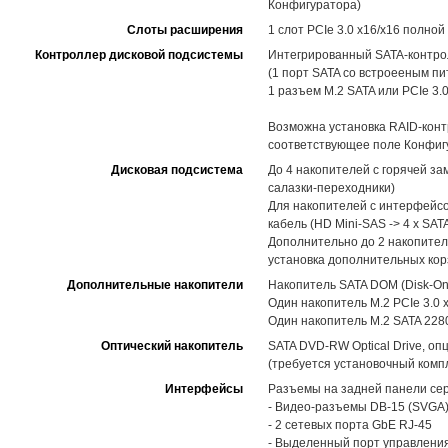
Конфигуратора)
Слоты расширения
1 слот PCIe 3.0 x16/x16 полной
Контроллер дисковой подсистемы
Интегрированный SATA-контролл
(1 порт SATA со встроееным п
1 разъем M.2 SATA или PCIe 3.
Возможна установка RAID-конт
соответствующее поле Конфиг
Дисковая подсистема
До 4 накопителей с горячей за
салазки-переходники)
Для накопителей с интерфейсо
кабель (HD Mini-SAS -> 4 x SAT
Дополнительно до 2 накопител
установка дополнительных кор
Дополнительные накопители
Накопитель SATA DOM (Disk-On
Один накопитель M.2 PCIe 3.0 
Один накопитель M.2 SATA 2280
Оптический накопитель
SATA DVD-RW Optical Drive, оп
(требуется установочный комп
Интерфейсы
Разъемы на задней панели сер
- Видео-разъемы DB-15 (SVGA), 
- 2 сетевых порта GbE RJ-45
- Выделенный порт управлени