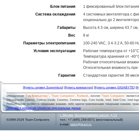
Блок питания
1 фиксированный блок питания
Система охлаждения
4 системных вентилятора с фи
опционально до 2 вентилятор
Габариты
Высота 4.3 см, ширина 43.7 см,
Вес
8 кг
Параметры электропитания
100-240 VAC, 3.4-3.2 A, 50-60 H
Условия эксплуатации
Рабочая температура от +10°C
Температура хранения от -40°
Рабочая относительная влажн
Относительная влажность при
Гарантия
Стандартная гарантия 36 меся
[
Купить сервер Supermicro
] [
Купить компьютер
] [
Купить сервер GIGABYTE
] [
К
Обозначения
"Тим Компьютерс"
,
"Team Computers"
,
Runbook
, логотип
"Team Computers"
являютс
Обозначения Celeron, Celeron Inside, Centrino, Centrino logo, Core Inside, Intel, Intel Core, Intel logo,
Pentium Inside являются товарными знаками, либо зарегистрированными товарными знаками, права
Политика в отношении обработки персональных данных
г.
Москва
,
Волоколамское шоссе, д.73
©1999-2026 Team Computers
тел.:
+7 (495) 258-0071
(многоканальный)
e-mail:
sales@team.ru