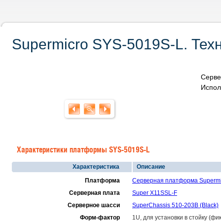
Supermicro SYS-5019S-L. Тех
Серве
Испол
Характеристики платформы SYS-5019S-L
Характеристика
Описание
Платформа
Серверная платформа Supermi
Серверная плата
Super X11SSL-F
Серверное шасси
SuperChassis 510-203B (Black)
Форм-фактор
1U, для установки в стойку (ф