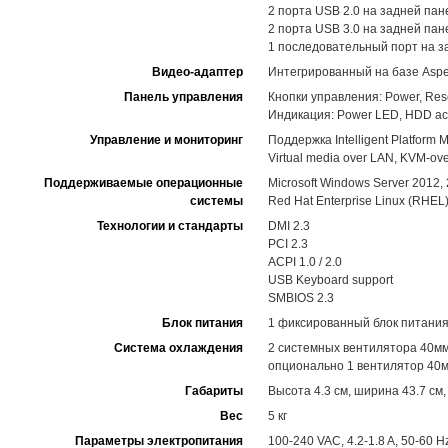
2 порта USB 2.0 на задней пан
2 порта USB 3.0 на задней пан
1 последовательный порт на з
Видео-адаптер
Интегрированный на базе Asp
Панель управления
Кнопки управления: Power, Res
Индикация: Power LED, HDD acti
Управление и мониторинг
Поддержка Intelligent Platform M
Virtual media over LAN, KVM-o
Поддерживаемые операционные
Microsoft Windows Server 2012,
системы
Red Hat Enterprise Linux (RHEL
Технологии и стандарты
DMI 2.3
PCI 2.3
ACPI 1.0 / 2.0
USB Keyboard support
SMBIOS 2.3
Блок питания
1 фиксированный блок питания
Система охлаждения
2 системных вентилятора 40м
опционально 1 вентилятор 40м
Габариты
Высота 4.3 см, ширина 43.7 см,
Вес
5 кг
Параметры электропитания
100-240 VAC, 4.2-1.8 A, 50-60 H