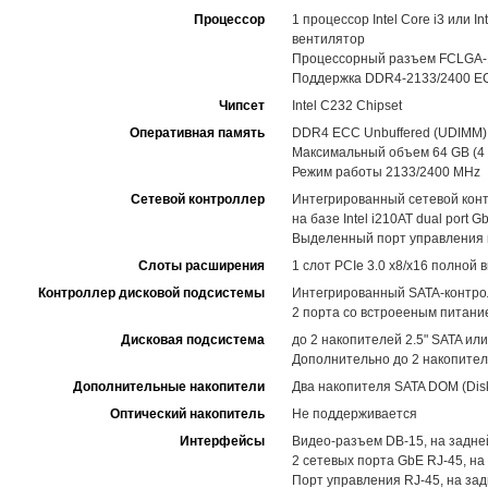
Процессор
1 процессор Intel Core i3 или 
вентилятор
Процессорный разъем FCLGA-11
Поддержка DDR4-2133/2400 E
Чипсет
Intel C232 Chipset
Оперативная память
DDR4 ECC Unbuffered (UDIMM)
Максимальный объем 64 GB (4 
Режим работы 2133/2400 MHz
Сетевой контроллер
Интегрированный сетевой контр
на базе Intel i210AT dual port G
Выделенный порт управления 
Слоты расширения
1 слот PCIe 3.0 x8/x16 полной 
Контроллер дисковой подсистемы
Интегрированный SATA-контролл
2 порта со встроееным питан
Дисковая подсистема
до 2 накопителей 2.5" SATA ил
Дополнительно до 2 накопител
Дополнительные накопители
Два накопителя SATA DOM (Dis
Оптический накопитель
Не поддерживается
Интерфейсы
Видео-разъем DB-15, на задне
2 сетевых порта GbE RJ-45, на
Порт управления RJ-45, на за