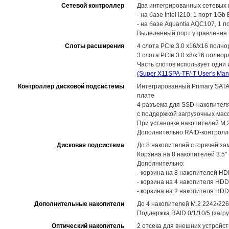
Сетевой контроллер
Два интегрированных сетевых 
- на базе Intel i210, 1 порт 1Gb
- на базе Aquantia AQC107, 1 
Выделенный порт управления R
Слоты расширения
4 слота PCIe 3.0 x16/x16 полн
3 слота PCIe 3.0 x8/x16 полно
Часть слотов использует одни 
(Super X11SPA-TF/-T User's Man
Контроллер дисковой подсистемы
Интегрированный Primary SATA-
плате
4 разъема для SSD-накопителя 
с поддержкой загрузочных масс
При установке накопителей M.2
Дополнительно RAID-контролл
Дисковая подсистема
До 8 накопителей с горячей за
Корзина на 8 накопителей 3.5"
Дополнительно:
- корзина на 8 накопителей HD
- корзина на 4 накопителя HDD/
- корзина на 2 накопителя HD
Дополнительные накопители
До 4 накопителей M.2 2242/226
Поддержка RAID 0/1/10/5 (заг
Оптический накопитель
2 отсека для внешних устройств