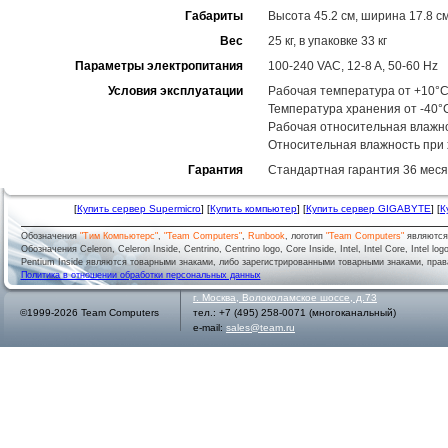
Габариты
Высота 45.2 см, ширина 17.8 см
Вес
25 кг, в упаковке 33 кг
Параметры электропитания
100-240 VAC, 12-8 A, 50-60 Hz
Условия эксплуатации
Рабочая температура от +10°C
Температура хранения от -40°
Рабочая относительная влажн
Относительная влажность при
Гарантия
Стандартная гарантия 36 меся
[
Купить сервер Supermicro
] [
Купить компьютер
] [
Купить сервер GIGABYTE
] [
К
Обозначения
"Тим Компьютерс"
,
"Team Computers"
,
Runbook
, логотип
"Team Computers"
являютс
Обозначения Celeron, Celeron Inside, Centrino, Centrino logo, Core Inside, Intel, Intel Core, Intel logo,
Pentium Inside являются товарными знаками, либо зарегистрированными товарными знаками, права
Политика в отношении обработки персональных данных
г.
Москва
,
Волоколамское шоссе, д.73
©1999-2026 Team Computers
тел.:
+7 (495) 258-0071
(многоканальный)
e-mail:
sales@team.ru