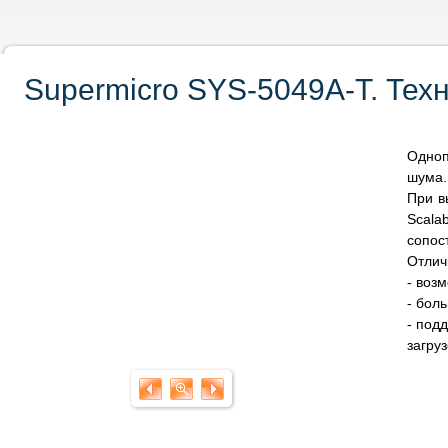
Supermicro SYS-5049A-T. Тех
Одноп
шума.
При в
Scal
сопос
Отлич
- воз
- бол
- под
загру