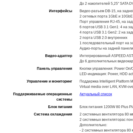
До 2 накопителей 5,25" SATA D
Интерфейсы
Видео-разъем DB-15, на задне
2 сетевых порта 1GbE и 10GbE
Порт управления RJ-45, на за
6 портов USB 3.1 Gen1: 4 на з
4 порта USB 3.1 Gen2: 2 на задн
2 порта USB 2.0 внутренних
1 последовательный порт на з
Аудио-порты на задней панели: L
Видео-адаптер
Интегрированный ASPEED AST25
До 6 дополнительных видеока
Панель управления
Кнопки управления: Power On/Of
LED-индикация: Power, HDD activi
Управление и мониторинг
Поддержка Intelligent Platform M
Virtual media over LAN, KVM-
Поддерживаемые операционные
Актуальный список
системы
Блок питания
Блок питания 1200W 80 Plus Pl
Система охлаждения
2 системных вентилятора 80 
2 системных вентиляторас по
Дополнительно:
- 2 системных вентилятора 80