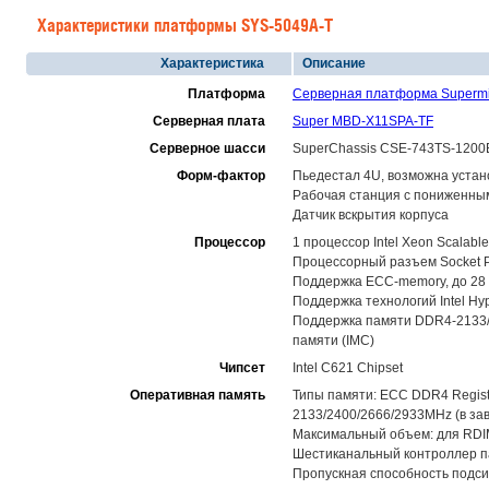
Характеристики платформы SYS-5049A-T
Характеристика
Описание
Платформа
Серверная платформа Supermi
Серверная плата
Super MBD-X11SPA-TF
Серверное шасси
SuperChassis CSE-743TS-120
Форм-фактор
Пьедестал 4U, возможна устано
Рабочая станция с пониженны
Датчик вскрытия корпуса
Процессор
1 процессор Intel Xeon Scalab
Процессорный разъем Socket P (
Поддержка ECC-memory, до 28 я
Поддержка технологий Intel Hype
Поддержка памяти DDR4-2133/2
памяти (IMC)
Чипсет
Intel C621 Chipset
Оперативная память
Типы памяти: ECC DDR4 Regis
2133/2400/2666/2933MHz (в за
Максимальный объем: для RDIM
Шестиканальный контроллер пам
Пропускная способность подсис