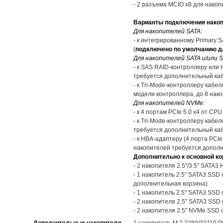
- 2 разъема MCIO x8 для нак
Варианты подключения накоп
Для накопителей SATA:
- к интегрированному Primary 
(
подключено по умолчанию дл
Для накопителей SATA и/или S
- к SAS RAID-контроллеру или
требуется дополнительный каб
- к Tri-Mode-контроллеру кабел
модели контроллера, до 8 нак
Для накопителей NVMe:
- к 4 портам PCIe 5.0 x4 от C
- к Tri-Mode-контроллеру кабе
требуется дополнительный каб
- к HBA-адаптеру (4 порта PCIe
накопителей требуется дополн
Дополнительно к основной ко
- 2 накопителя 2.5"/3.5" SATA3
- 1 накопитель 2.5" SATA3 SSD
дополнительная корзина)
- 1 накопитель 2.5" SATA3 SSD
- 2 накопителя 2.5" SATA3 SSD
- 2 накопителя 2.5" NVMe SSD 