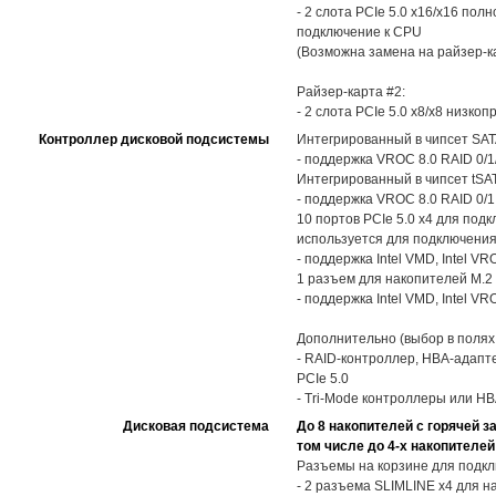
- 2 слота PCIe 5.0 x16/x16 пол
подключение к CPU
(Возможна замена на райзер-ка
Райзер-карта #2:
- 2 слота PCIe 5.0 x8/x8 низко
Контроллер дисковой подсистемы
Интегрированный в чипсет SATA
- поддержка VROC 8.0 RAID 0/1
Интегрированный в чипсет tSAT
- поддержка VROC 8.0 RAID 0/1
10 портов PCIe 5.0 x4 для под
используется для подключения
- поддержка Intel VMD, Intel V
1 разъем для накопителей M.2 
- поддержка Intel VMD, Intel VR
Дополнительно (выбор в полях
- RAID-контроллер, HBA-адапт
PCIe 5.0
- Tri-Mode контроллеры или H
Дисковая подсистема
До 8 накопителей с горячей з
том числе до 4-х накопителей
Разъемы на корзине для подкл
- 2 разъема SLIMLINE x4 для 