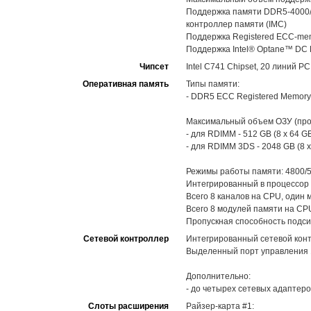
Поддержка памяти DDR5-4000/4
контроллер памяти (IMC)
Поддержка Registered ECC-mem
Поддержка Intel® Optane™ DC P
Чипсет
Intel C741 Chipset, 20 линий PC
Оперативная память
Типы памяти:
- DDR5 ECC Registered Memory
Максимальный объем ОЗУ (про
- для RDIMM - 512 GB (8 x 64 G
- для RDIMM 3DS - 2048 GB (8 x
Режимы работы памяти: 4800/5
Интегрированный в процессор 
Всего 8 каналов на CPU, один 
Всего 8 модулей памяти на CP
Пропускная способность подсис
Сетевой контроллер
Интегрированный сетевой контр
Выделенный порт управления 1
Дополнительно:
- до четырех сетевых адаптер
Слоты расширения
Райзер-карта #1: