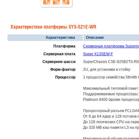
Характеристики платформы SYS-521E-WR
Характеристика
Описание
Платформа
Серверная платформа Superm
Серверная плата
Super X13SEW-F
Серверное шасси
SuperChassis CSE-825B2TS-
Форм-фактор
2U, для установки в стойку
Процессор
1 процессор семейства 5th/4th 
Максимальный тепловой пакет 
Поддерживаемые процессоры: In
Platinum 8400 (кроме процессо
Процессорный разъем FCLGA4677
От 8 до 64 ядер и 128 потоков 
До 128 логических CPU на серве
До 320 MB кэш-памяти L3 на п
Максимальный объем поддерж