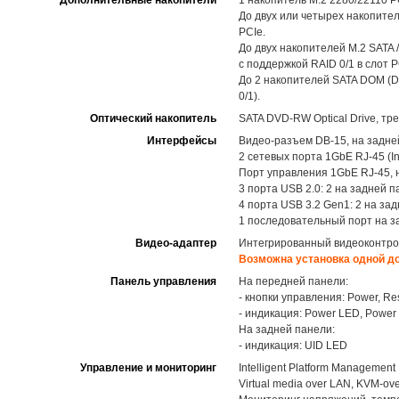
Дополнительные накопители
1 накопитель M.2 2280/22110 P
До двух или четырех накопител
PCIe.
До двух накопителей M.2 SATA 
с поддержкой RAID 0/1 в слот P
До 2 накопителей SATA DOM (D
0/1).
Оптический накопитель
SATA DVD-RW Optical Drive, тр
Интерфейсы
Видео-разъем DB-15, на задне
2 сетевых порта 1GbE RJ-45 (In
Порт управления 1GbE RJ-45, 
3 порта USB 2.0: 2 на задней п
4 порта USB 3.2 Gen1: 2 на за
1 последовательный порт на з
Видео-адаптер
Интегрированный видеоконтро
Возможна установка одной д
Панель управления
На передней панели:
- кнопки управления: Power, Re
- индикация: Power LED, Power Fa
На задней панели:
- индикация: UID LED
Управление и мониторинг
Intelligent Platform Management I
Virtual media over LAN, KVM-o