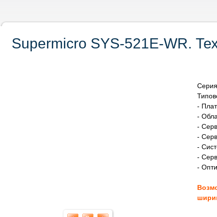
Supermicro SYS-521E-WR. Тех
Серия
Типов
- Пла
- Обл
- Сер
- Сер
- Сис
- Сер
- Опт
Возм
шири