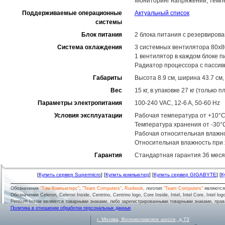
Мониторинг напряжений, темпе
Поддерживаемые операционные
Актуальный список
системы
Блок питания
2 блока питания с резервиров
Система охлаждения
3 системных вентилятора 80x8
1 вентилятор в каждом блоке п
Радиатор процессора с пасси
Габариты
Высота 8.9 см, ширина 43.7 см,
Вес
15 кг, в упаковке 27 кг (только
Параметры электропитания
100-240 VAC, 12-6 A, 50-60 Hz
Условия эксплуатации
Рабочая температура от +10°C
Температура хранения от -30°
Рабочая относительная влажн
Относительная влажность при
Гарантия
Стандартная гарантия 36 меся
[
Купить сервер Supermicro
] [
Купить компьютер
] [
Купить сервер GIGABYTE
] [
К
Обозначения
"Тим Компьютерс"
,
"Team Computers"
,
Runbook
, логотип
"Team Computers"
являютс
Обозначения Celeron, Celeron Inside, Centrino, Centrino logo, Core Inside, Intel, Intel Core, Intel logo,
Pentium Inside являются товарными знаками, либо зарегистрированными товарными знаками, права
Политика в отношении обработки персональных данных
г.
Москва
,
Волоколамское шоссе, д.73