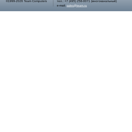
©1999-2026 Team Computers
тел.:
+7 (495) 258-0071
(многоканальный)
e-mail:
sales@team.ru