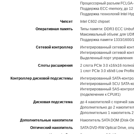
Процессорный разъем FCLGA-201
Поддержка ECC-memory, до 12 
Поддержка технологий Intel Hype
Чипсет
Intel C602 chipset
Оперативная память
Типы памяти: DDR3 ECC Unbuff
Максимальный объем: для UDIM
Поддержка памяти 1333/1600/1
Сетевой контроллер
Интегрированный сетевой контр
Интегрированный сетевой кон
Выделенный порт управления н
Слоты расширения
2 слота PCIe 3.0 x16/x16 полн
1 слот PCIe 3.0 x8/x8 Low Profi
Контроллер дисковой подсистемы
Интегрированный SATA-контролл
Интегрированный SCU SATA-кон
Интегрированный SAS-контролле
(подключение к CPU#1)
Дисковая подсистема
до 4 накопителей с горячей з
Дополнительно до 2 накопител
Дополнительно 1 накопитель 2
Дополнительные накопители
Накопитель SATA DOM (Disk-On
Оптический накопитель
SATA DVD-RW Optical Drive, оп