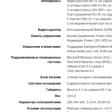
Интерфейсы
Видео-разъем DB-15, на задне
2 сетевых порта GbE RJ-45, на
2 сетевых порта 10G SFP+, на
Порт управления RJ-45, на за
5 портов USB 2.0: 2 на задней 
1 последовательный порт на з
Видео-адаптер
Интегрированный Matrox G200e
Панель управления
Кнопки управления: Power, Rese
Индикация: Power LED, HDD activ
Управление и мониторинг
Поддержка Intelligent Platform M
Virtual media over LAN, KVM-
Поддерживаемые операционные
Microsoft Windows Server 2012,
системы
Red Hat Enterprise Linux (RHEL
VMware ESXi 5.0 Update 1
Citrix XenServer 6.2
Блок питания
2 блока питания с резервирова
Система охлаждения
6 двухроторных системных вен
Габариты
Высота 4.3 см, ширина 43.7 см,
Вес
19,5 кг
Параметры электропитания
100-240 VAC, 5-3.8 A, 50-60 Hz
Условия эксплуатации
Рабочая температура от +10°C