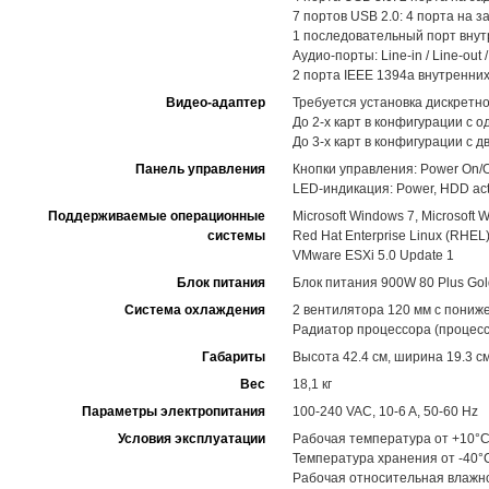
7 портов USB 2.0: 4 порта на з
1 последовательный порт вну
Аудио-порты: Line-in / Line-out 
2 порта IEEE 1394a внутренни
Видео-адаптер
Требуется установка дискретн
До 2-х карт в конфигурации с 
До 3-х карт в конфигурации с 
Панель управления
Кнопки управления: Power On/O
LED-индикация: Power, HDD activ
Поддерживаемые операционные
Microsoft Windows 7, Microsoft 
системы
Red Hat Enterprise Linux (RHEL
VMware ESXi 5.0 Update 1
Блок питания
Блок питания 900W 80 Plus Gol
Система охлаждения
2 вентилятора 120 мм с пони
Радиатор процессора (процесс
Габариты
Высота 42.4 см, ширина 19.3 см
Вес
18,1 кг
Параметры электропитания
100-240 VAC, 10-6 A, 50-60 Hz
Условия эксплуатации
Рабочая температура от +10°C
Температура хранения от -40°
Рабочая относительная влажн