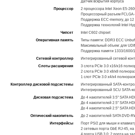
Датчик вскрытия корпуса
Процессор
2 процессора Intel Xeon E5-26
Процессорный разъем FCLGA-201
Поддержка ECC-memory, до 12 
Поддержка технологий Intel Hype
Чипсет
Intel C602 chipset
Оперативная память
Типы памяти: DDR3 ECC Unbuff
Максимальный объем: для UDIM
Поддержка памяти 1333/1600/1
Сетевой контроллер
Интегрированный сетевой контро
Слоты расширения
3 слота PCIe 3.0 x16/x16 полн
2 слота PCIe 3.0 x8/x8 полнор
1 слот PCIe 3.0 x4/x4 полнора
Контроллер дисковой подсистемы
Интегрированный SATA-контролл
Интегрированный SCU SATA-кон
Дисковая подсистема
До 4 накопителей 3.5" SATA H
До 4 накопителей 2.5" SATA H
До 4 накопителей 2.5" SATA HD
Оптический накопитель
До 2 накопителей SATA DVD-RW
Интерфейсы
Порт PS/2 для мыши и клавиат
2 сетевых порта GbE RJ-45, на
4 порта USB 3.0: 2 порта на з