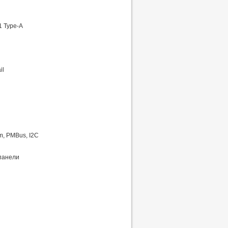
1 Type-A
il
m, PMBus, I2C
 панели