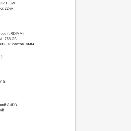
 TDP 130W
есс 22нм
uced (LRDIMM)
M - 768 GB
яти, 16 слотов DIMM
I)
/10
меной ЛИБО
ной