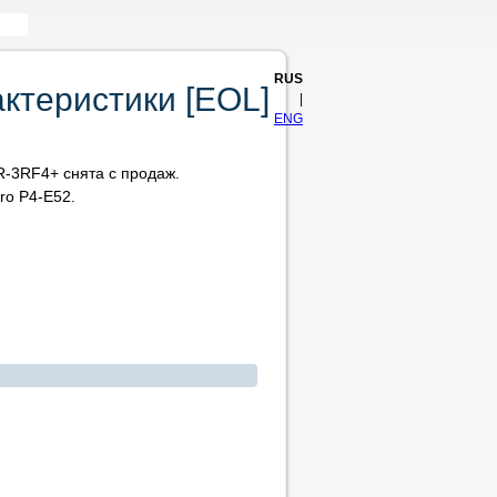
RUS
ктеристики [EOL]
|
ENG
-3RF4+ снята с продаж.
ro P4-E52.