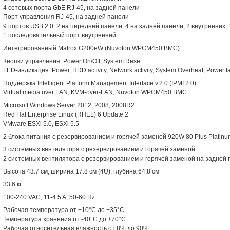
4 сетевых порта GbE RJ-45, на задней панели
Порт управления RJ-45, на задней панели
9 портов USB 2.0: 2 на передней панели, 4 на задней панели, 2 внутренних, 
1 последовательный порт внутренний
Интегрированный Matrox G200eW (Nuvoton WPCM450 BMC)
Кнопки управления: Power On/Off, System Reset
LED-индикация: Power, HDD activity, Network activity, System Overheat, Power fa
Поддержка Intelligent Platform Management Interface v.2.0 (IPMI 2.0)
Virtual media over LAN, KVM-over-LAN, Nuvoton WPCM450 BMC
Microsoft Windows Server 2012, 2008, 2008R2
Red Hat Enterprise Linux (RHEL) 6 Update 2
VMware ESXi 5.0, ESXi 5.5
2 блока питания с резервированием и горячей заменой 920W 80 Plus Platinu
3 системных вентилятора с резервированием и горячей заменой
2 системных вентилятора с резервированием и горячей заменой на задней
Высота 43.7 см, ширина 17.8 см (4U), глубина 64.8 см
33,6 кг
100-240 VAC, 11-4.5 A, 50-60 Hz
Рабочая температура от +10°C до +35°C
Температура хранения от -40°C до +70°C
Рабочая относительная влажность от 8% до 90%