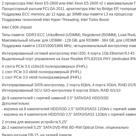
2 процессора Intel Xeon E5-2600 или Intel Xeon E5-2600 v2 с максимальным
Процессорный разъем FCLGA-2011, архитектура Intel Ivy Bridge EP, техпроц
Поддержка ECC-memory, до 12 ядер, до 30MB кэш-памяти L3 на процессор
Поддержка технологий Intel Hyper-Threading, Intel Turbo Boost
Intel C606 chipset
Типы памяти: DDR3 ECC Unbuffered (UDIMM), Registered (RDIMM), Load Red
Максимальный объем: для UDIMM - 128 GB, для RDIMM - 384 GB, для LRDIM
Поддержка памяти 1333/1600/1866 MHz, четырехканальный контроллер пам
Интегрированный сетевой контроллер Intel i350, 4 порта 1Gb Ethernet RJ-45
Выделенный порт управления на базе Realtek RTL8201N PHY (dedicated IPM
4 слота PCIe 3.0 x16/x16 полноразмерных (FHFL)
1 слот PCIe 3.0 x8/x8 полноразмерный (FHFL)
1 слот PCIe 3.0 x4/x8 полноразмерный (FHFL)
Интегрированный SATA-контроллер, 2 порта 6Gb/s, 4 порта 3Gb/s, RAID 0/1/5
Интегрированный SCU SAS-контроллер 8 портов 3Gb/s, RAID 0/1/10
До 8 накопителей с горячей заменой 3.5" SATA/SAS HDD/SSD
Дополнительно:
- корзина на 8 накопителей HDD/SSD 2,5" SATA3/SAS3 12Gb/s с горячей за
- корзина на 4 накопителя HDD/SSD 2,5" SATA3/SAS3 12Gb/s с горячей заме
2 отсека для внешних устройств 5,25"
До 2 накопителей 5,25" SATA DVD-RW, BD-RW Optical Drive, опционально
Видео-разъем DB-15, на задней панели