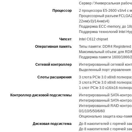
Сервер / Универсальная рабоч
Процессор
2 процессора E5-2600 v3/v4 с
Процессорный разъем FCLGA2011
22нм(v3)/14нм(v4)
Поддержка ECC-memory, до 18(v
Поддержка технологий Intel Hype
Чипсет
Intel C612 chipset
Оперативная память
Типы памяти: DDR4 Registere
Максимальный объем: для RDIM
Поддержка памяти 1600/1866/2
Сетевой контроллер
Интегрированный сетевой контр
Выделенный порт управления н
Слоты расширения
3 слота PCIe 3.0 x8/x8 полнор
3 слота PCIe 3.0 x8/x8 полнор
1 слот PCIe 3.0 x16/x16 полн
Контроллер дисковой подсистемы
Интегрированный SATA-контролл
Интегрированный SATA-контролл
Интегрированный RAID-контрол
0/1/10/5/50/6/60
Опционально защита кэш-памя
Дисковая подсистема
До 8 накопителей с горячей за
До 8 накопителей с горячей з