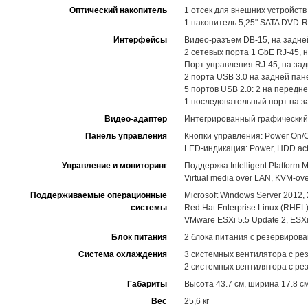
Оптический накопитель
1 отсек для внешних устройств 
1 накопитель 5,25" SATA DVD-R
Интерфейсы
Видео-разъем DB-15, на задне
2 сетевых порта 1 GbE RJ-45, 
Порт управления RJ-45, на за
2 порта USB 3.0 на задней пан
5 портов USB 2.0: 2 на передне
1 последовательный порт на з
Видео-адаптер
Интегрированный графический
Панель управления
Кнопки управления: Power On/Of
LED-индикация: Power, HDD activi
Управление и мониторинг
Поддержка Intelligent Platform M
Virtual media over LAN, KVM-
Поддерживаемые операционные
Microsoft Windows Server 2012,
системы
Red Hat Enterprise Linux (RHEL)
VMware ESXi 5.5 Update 2, ESXi
Блок питания
2 блока питания с резервирова
Система охлаждения
3 системных вентилятора с ре
2 системных вентилятора с ре
Габариты
Высота 43.7 см, ширина 17.8 см
Вес
25,6 кг