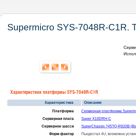
Supermicro SYS-7048R-C1R. Т
Серве
Испол
Характеристики платформы SYS-7048R-C1R
Характеристика
Описание
Платформа
Серверная платформа Superm
Серверная плата
Super X10DRH-C
Серверное шасси
SuperChassis 745TQ-R920B (Bl
Форм-фактор
Пьедестал 4U, возможна устано