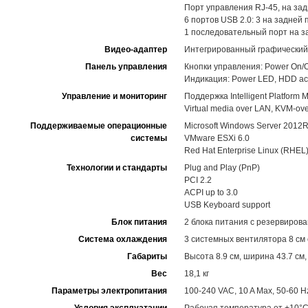
Порт управления RJ-45, на за
6 портов USB 2.0: 3 на задней 
1 последовательный порт на з
Видео-адаптер
Интегрированный графический
Панель управления
Кнопки управления: Power On/Of
Индикация: Power LED, HDD acti
Управление и мониторинг
Поддержка Intelligent Platform M
Virtual media over LAN, KVM-
Поддерживаемые операционные
Microsoft Windows Server 2012R
системы
VMware ESXi 6.0
Red Hat Enterprise Linux (RHEL)
Технологии и стандарты
Plug and Play (PnP)
PCI 2.2
ACPI up to 3.0
USB Keyboard support
Блок питания
2 блока питания с резервирова
Система охлаждения
3 системных вентилятора 8 см 
Габариты
Высота 8.9 см, ширина 43.7 см,
Вес
18,1 кг
Параметры электропитания
100-240 VAC, 10 A Max, 50-60 H