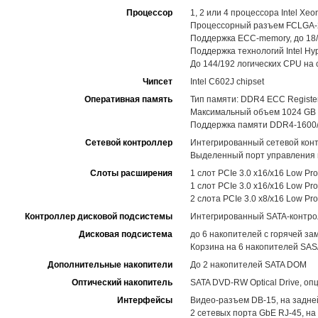
Процессор
1, 2 или 4 процессора Intel Xe
Процессорный разъем FCLGA-201
Поддержка ECC-memory, до 18/
Поддержка технологий Intel Hype
До 144/192 логических CPU на с
Чипсет
Intel C602J chipset
Оперативная память
Тип памяти: DDR4 ECC Regist
Максимальный объем 1024 GB 
Поддержка памяти DDR4-1600/
Сетевой контроллер
Интегрированный сетевой контр
Выделенный порт управления н
Слоты расширения
1 слот PCIe 3.0 x16/x16 Low Pr
1 слот PCIe 3.0 x16/x16 Low Pr
2 слота PCIe 3.0 x8/x16 Low Pr
Контроллер дисковой подсистемы
Интегрированный SATA-контролл
Дисковая подсистема
до 6 накопителей с горячей з
Корзина на 6 накопителей SAS
Дополнительные накопители
До 2 накопителей SATA DOM
Оптический накопитель
SATA DVD-RW Optical Drive, оп
Интерфейсы
Видео-разъем DB-15, на задне
2 сетевых порта GbE RJ-45, на