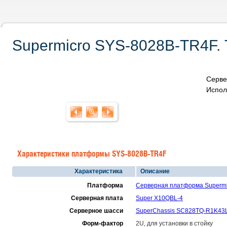
Supermicro SYS-8028B-TR4F. 
Серве
Испол
Характеристики платформы SYS-8028B-TR4F
Характеристика
Описание
Платформа
Серверная платформа Supermi
Серверная плата
Super X10QBL-4
Серверное шасси
SuperChassis SC828TQ-R1K43L
Форм-фактор
2U, для установки в стойку