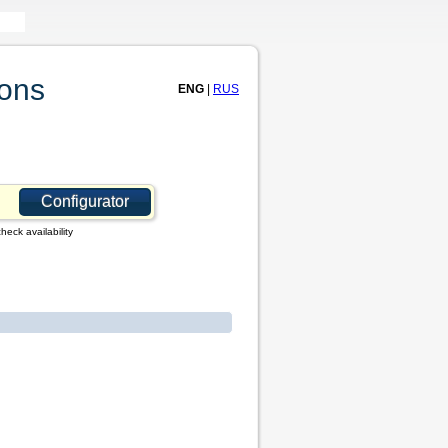
ions
ENG
|
RUS
Configurator
heck availability