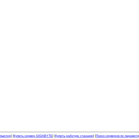
мпьютер
] [
Купить сервер GIGABYTE
] [
Купить рабочую станцию
] [
Поиск серверов по парамет