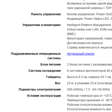
Возможна установка одной ви
трех одинарной ширины с TDP 
Панель управления
Кнопки управления: Power On/Of
Индикация: Power Status LED, S
Управление и мониторинг
Intelligent Platform Management I
Virtual media over LAN, KVM-o
(BMC)
Мониторинг напряжений, темп
Датчик вскрытия корпуса
Сервер комплектуется лицензи
Поддерживаемые операционные
Актуальный список
системы
Блок питания
2 блока питания с резервирова
Система охлаждения
8 системных вентиляторов 40 
Габариты
Высота 4.3 см, ширина 43.7 см,
Вес
15 кг, в упаковке 23 кг (платфор
Параметры электропитания
200-240Vac / 7.5 - 6A / 50-60Hz
Условия эксплуатации
Рабочая температура от +10°C
Температура хранения от -40°
Рабочая относительная влажн
Относительная влажность при