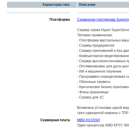
Характеристика
Описание
Платформа
Серверная платформа Supermi
Сервер серии Hyper SuperServ
Типовое применение:
- Платформа виртуальных ма
- Сервер предприятия
- Сервер приложений и баз да
- Компьютерное моделировани
- Сервер высокоинтенсивных 
- Оптимизирован для дата-цент
- ИИ и машинное обучение
- Программно-определяемая с
- Облачные сервисы
- Критические бизнес-приложе
- Флеш-хранилище
- Сервер для 1С
Возможна установка одной ви
трех одинарной ширины с TDP 
Серверная плата
MBD-H13SSH
Один процессор AMD EPYC 9004