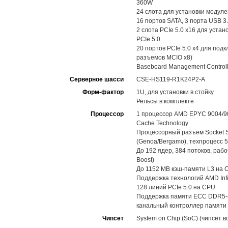
360W
24 слота для установки модул
16 портов SATA, 3 порта USB 3.
2 слота PCIe 5.0 x16 для устан
PCIe 5.0
20 портов PCIe 5.0 x4 для под
разъемов MCIO x8)
Baseboard Management Control
Серверное шасси
CSE-HS119-R1K24P2-A
Форм-фактор
1U, для установки в стойку
Рельсы в комплекте
Процессор
1 процессор AMD EPYC 9004/9
Cache Technology
Процессорный разъем Socket S
(Genoa/Bergamo), техпроцесс 5 
До 192 ядер, 384 потоков, раб
Boost)
До 1152 MB кэш-памяти L3 на CP
Поддержка технологий AMD Infini
128 линий PCIe 5.0 на CPU
Поддержка памяти ECC DDR5-48
канальный контроллер памяти
Чипсет
System on Chip (SoC) (чипсет в