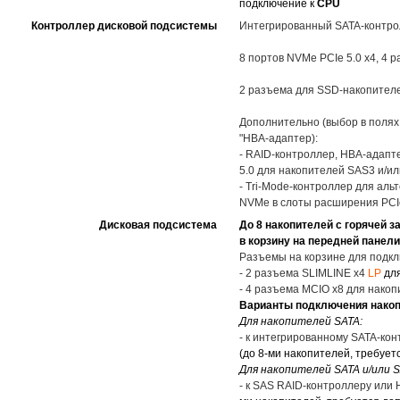
подключение к
CPU
Контроллер дисковой подсистемы
Интегрированный SATA-контрол
8 портов NVMe PCIe 5.0 x4, 4 
2 разъема для SSD-накопителей
Дополнительно (выбор в полях
"HBA-адаптер):
- RAID-контроллер, HBA-адапт
5.0 для накопителей SAS3 и/ил
- Tri-Mode-контроллер для ал
NVMe в слоты расширения PCIe
Дисковая подсистема
До 8 накопителей с горячей 
в корзину на передней панели
Разъемы на корзине для подкл
- 2 разъема SLIMLINE x4
LP
дл
- 4 разъема MCIO x8 для накоп
Варианты подключения накоп
Для накопителей SATA:
- к интегрированному SATA-кон
(до 8-ми накопителей, требует
Для накопителей SATA и/или S
- к SAS RAID-контроллеру или 