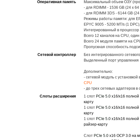
Оперативная память
Максимальный объем ОЗУ (про
- для RDIMM - 1536 GB (24 x 64
- для RDIMM 3DS - 6144 GB (24
Режимы работы памяти: для EPY
EPYC 9005 - 5200 MT/s (1 DPC),
Интегрированный в процессор 
Всего 12 каналов на CPU, один
Всего 24 модуля памяти на CP
Пропускная способность подсис
Сетевой контроллер
Без интегрированного сетевог
Выделенный порт управления 1
Дополнительно:
- сетевой модуль с установкой
CPU
- до трех сетевых адаптеров 
Слоты расширения
1 слот
PCIe 5.0
x16/x16 полной 
карту
1 слот
PCIe 5.0
x16/x16 полной 
карту
1 слот
PCIe 5.0
x16/x16 полной
райзер-карту
Слот
PCIe 5.0
x16 OCP 3.0 на м