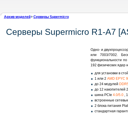
Архив моделей
Серверы Supermicro
Серверы Supermicro R1-A7 [A
Одно- и двухпроцессо
или 7003/7002. Бес
функциональности по
192 физических ядер 
для установки в сто
1 или 2
AMD EPYC 9
до 24 модулей
DDR5
до 12 накопителей 2.
шина PCIe
4.0/5.0
, 
встроенные сетевые
2 блока питания Pl
стандартная гарант