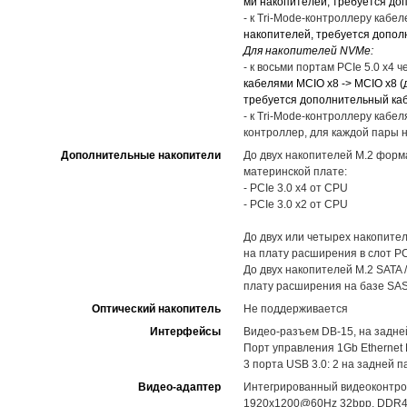
ми накопителей, требуется до
- к Tri-Mode-контроллеру кабел
накопителей, требуется допол
Для накопителей NVMe:
- к восьми портам PCIе 5.0 x4
кабелями MCIO x8 -> MCIO x8 (
требуется дополнительный ка
- к Tri-Mode-контроллеру кабел
контроллер, для каждой пары 
Дополнительные накопители
До двух накопителей M.2 форм
материнской плате:
- PCIe 3.0 x4 от CPU
- PCIe 3.0 x2 от CPU
До двух или четырех накопител
на плату расширения в слот PC
До двух накопителей M.2 SATA /
плату расширения на базе SAS3
Оптический накопитель
Не поддерживается
Интерфейсы
Видео-разъем DB-15, на задне
Порт управления 1Gb Ethernet 
3 порта USB 3.0: 2 на задней 
Видео-адаптер
Интегрированный видеоконтрол
1920x1200@60Hz 32bpp, DDR