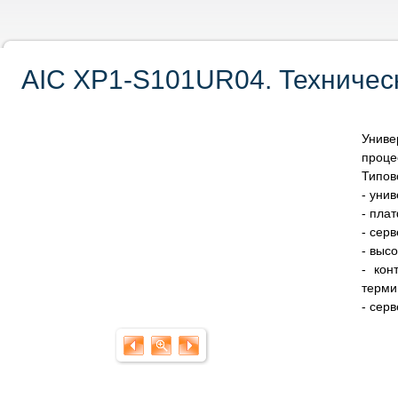
AIC XP1-S101UR04. Техничес
Униве
проце
Типов
- уни
- пла
- сер
- выс
- кон
терми
- сер