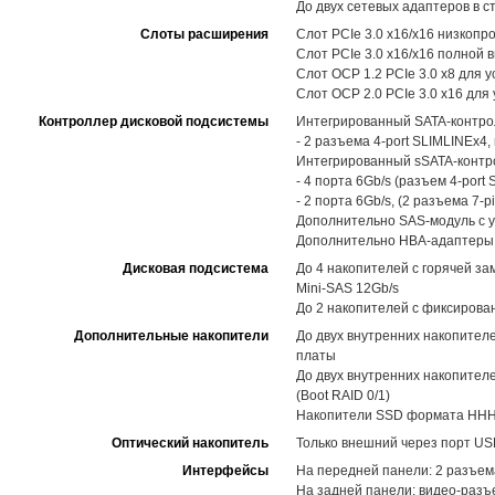
До двух сетевых адаптеров в с
Слоты расширения
Слот PCIe 3.0 x16/x16 низкоп
Слот PCIe 3.0 x16/x16 полной
Слот OCP 1.2 PCIe 3.0 x8 для 
Слот OCP 2.0 PCIe 3.0 x16 для
Контроллер дисковой подсистемы
Интегрированный SATA-контрол
- 2 разъема 4-port SLIMLINEx4,
Интегрированный sSATA-контро
- 4 порта 6Gb/s (разъем 4-port
- 2 порта 6Gb/s, (2 разъема 7-
Дополнительно SAS-модуль с у
Дополнительно HBA-адаптеры 
Дисковая подсистема
До 4 накопителей с горячей за
Mini-SAS 12Gb/s
До 2 накопителей с фиксирова
Дополнительные накопители
До двух внутренних накопител
платы
До двух внутренних накопителе
(Boot RAID 0/1)
Накопители SSD формата HHHL
Оптический накопитель
Только внешний через порт US
Интерфейсы
На передней панели: 2 разъем
На задней панели: видео-разъе