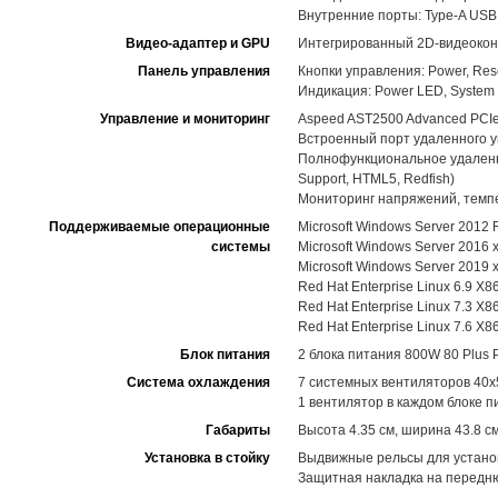
Внутренние порты: Type-A USB 3
Видео-адаптер и GPU
Интегрированный 2D-видеокон
Панель управления
Кнопки управления: Power, Rese
Индикация: Power LED, System 
Управление и мониторинг
Aspeed AST2500 Advanced PCIe 
Встроенный порт удаленного 
Полнофункциональное удаленное
Support, HTML5, Redfish)
Мониторинг напряжений, темп
Поддерживаемые операционные
Microsoft Windows Server 2012
системы
Microsoft Windows Server 2016 
Microsoft Windows Server 2019 
Red Hat Enterprise Linux 6.9 X8
Red Hat Enterprise Linux 7.3 X8
Red Hat Enterprise Linux 7.6 X8
Блок питания
2 блока питания 800W 80 Plus 
Система охлаждения
7 системных вентиляторов 40x
1 вентилятор в каждом блоке п
Габариты
Высота 4.35 см, ширина 43.8 см
Установка в стойку
Выдвижные рельсы для установк
Защитная накладка на передню