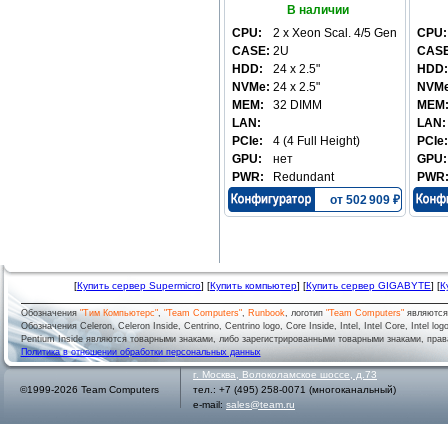
В наличии
CPU:
2 x Xeon Scal. 4/5 Gen
CPU:
CASE:
2U
CASE
HDD:
24 x 2.5"
HDD:
NVMe:
24 x 2.5"
NVMe
MEM:
32 DIMM
MEM
LAN:
LAN:
PCIe:
4 (4 Full Height)
PCIe:
GPU:
нет
GPU:
PWR:
Redundant
PWR
от 502 909 ₽
[
Купить сервер Supermicro
] [
Купить компьютер
] [
Купить сервер GIGABYTE
] [
К
Обозначения
"Тим Компьютерс"
,
"Team Computers"
,
Runbook
, логотип
"Team Computers"
являютс
Обозначения Celeron, Celeron Inside, Centrino, Centrino logo, Core Inside, Intel, Intel Core, Intel logo,
Pentium Inside являются товарными знаками, либо зарегистрированными товарными знаками, права
Политика в отношении обработки персональных данных
г.
Москва
,
Волоколамское шоссе, д.73
©1999-2026 Team Computers
тел.:
+7 (495) 258-0071
(многоканальный)
e-mail:
sales@team.ru