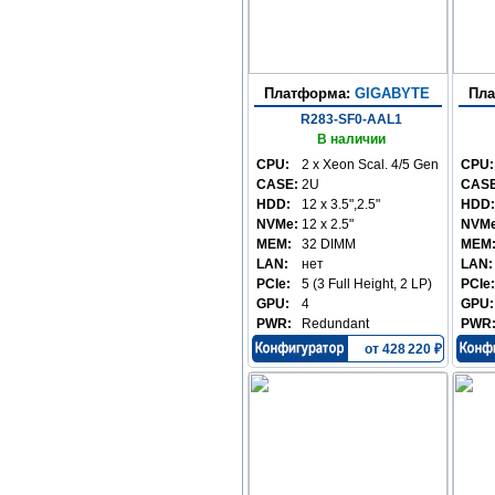
Платформа:
GIGABYTE
Пл
R283-SF0-AAL1
В наличии
CPU:
2 x Xeon Scal. 4/5 Gen
CPU:
CASE:
2U
CASE
HDD:
12 x 3.5",2.5"
HDD:
NVMe:
12 x 2.5"
NVMe
MEM:
32 DIMM
MEM
LAN:
нет
LAN:
PCIe:
5 (3 Full Height, 2 LP)
PCIe:
GPU:
4
GPU:
PWR:
Redundant
PWR
от 428 220 ₽