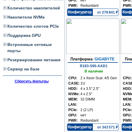
GPU:
нет
GPU:
PWR:
Redundant
PWR
Количество накопителей
от 278 841 ₽
Накопители NVMe
Количество слотов PCIe
Поддержка GPU
Встроенные сетевые
порты
Платформа:
GIGABYTE
Пл
Резервирование питания
R183-S90-AAD1
Сервер на базе
В наличии
CPU:
2 x Xeon Scal. 4/5 Gen
CPU:
Сбросить фильтры
CASE:
1U
CASE
HDD:
4 x 3.5",2.5"
HDD:
NVMe:
4 x 2.5"
NVMe
MEM:
32 DIMM
MEM
LAN:
LAN:
PCIe:
2 (2 LP)
PCIe:
GPU:
нет
GPU:
PWR:
Redundant
PWR
от 343 571 ₽