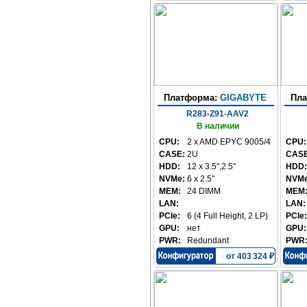
Платформа:
GIGABYTE
Пл
R283-Z91-AAV2
В наличии
CPU:
2 x AMD EPYC 9005/4
CPU:
CASE:
2U
CASE
HDD:
12 x 3.5",2.5"
HDD:
NVMe:
6 x 2.5"
NVMe
MEM:
24 DIMM
MEM
LAN:
LAN:
PCIe:
6 (4 Full Height, 2 LP)
PCIe:
GPU:
нет
GPU:
PWR:
Redundant
PWR
от 403 324 ₽