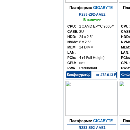
Платформа:
GIGABYTE
Пл
R283-Z92-AAE2
В наличии
CPU:
2 x AMD EPYC 9005/4
CPU:
CASE:
2U
CASE
HDD:
24 x 2.5"
HDD:
NVMe:
8 x 2.5"
NVMe
MEM:
24 DIMM
MEM
LAN:
LAN:
PCIe:
4 (4 Full Height)
PCIe:
GPU:
нет
GPU:
PWR:
Redundant
PWR
от 478 013 ₽
Платформа:
GIGABYTE
Пл
R283-S92-AAE1