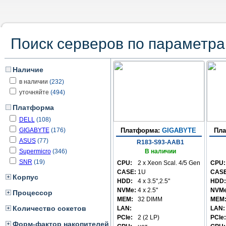
Поиск серверов по параметр
Наличие
в наличии
(232)
уточняйте
(494)
Платформа
DELL
(108)
GIGABYTE
(176)
Платформа:
GIGABYTE
Пл
ASUS
(77)
R183-S93-AAB1
Supermicro
(346)
В наличии
SNR
(19)
CPU:
2 x Xeon Scal. 4/5 Gen
CPU:
CASE:
1U
CASE
Корпус
HDD:
4 x 3.5",2.5"
HDD:
NVMe:
4 x 2.5"
NVMe
Процессор
MEM:
32 DIMM
MEM
Количество сокетов
LAN:
LAN:
PCIe:
2 (2 LP)
PCIe:
Форм-фактор накопителей