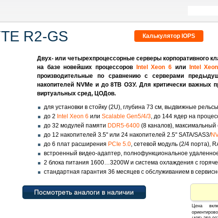
TE R2-GS
Калькулятор IOPS
Двух- или четырехпроцессорные серверы корпоративного кл
на базе новейших процессоров
Intel Xeon 6
или
Intel Xeo
производительные по сравнению с серверами предыдущ
накопителей NVMe и до 8TB ОЗУ. Для критически важных п
виртуальных сред, ЦОДов.
для установки в стойку (2U), глубина 73 см, выдвижные рельсы
до 2
Intel Xeon 6
или
Scalable Gen5/4/3
, до 144 ядер на процес
до 32 модулей памяти
DDR5-6400
(8 каналов), максимальны
до 12 накопителей 3.5" или 24 накопителей 2.5" SATA/SAS3/
N
до 6 плат расширения
PCIe 5.0
, сетевой модуль (2/4 порта), 
встроенный видео-адаптер, полнофункциональное удаленное
2 блока питания 1600…3200W и система охлаждения с горяче
стандартная гарантия 36 месяцев с обслуживанием в сервисн
Посмотреть аналоги в наличии
Цена вкл
ориентирово