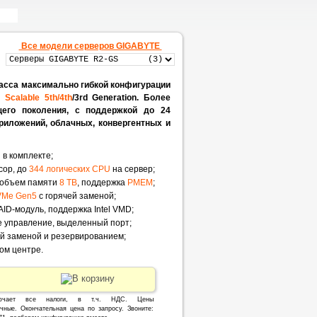
Все модели серверов GIGABYTE
асса максимально гибкой конфигурации
n Scalable 5th/4th
/3rd Generation. Более
его поколения, с поддержкой до 24
риложений, облачных, конвергентных и
 в комплекте;
сор, до
344 логических CPU
на сервер;
й объем памяти
8 TB
, поддержка
PMEM
;
VMe Gen5
с горячей заменой;
RAID-модуль, поддержка Intel VMD;
 управление, выделенный порт;
й заменой и резервированием;
ом центре.
ючает все налоги, в т.ч. НДС. Цены
чные. Окончательная цена по запросу. Звоните: