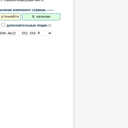
071, подберем конфигурацию вместе.
личие компонент сервера ——
 уточняйте
В наличии
дополнительные опции
[?]