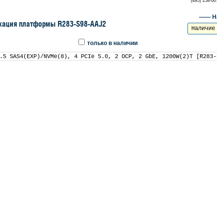
(495) 258-0
—— На
кация платформы R283-S98-AAJ2
Наличие
только в наличии