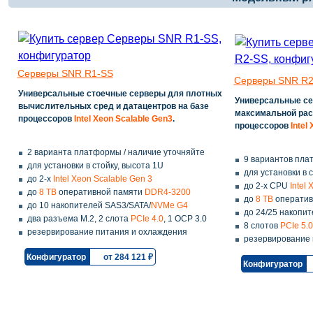
Серверы SNR R1-SS
Серверы SNR R2
Универсальные стоечные серверы для плотных
Универсальные сер
вычислительных сред и датацентров на базе
максимальной рас
процессоров
Intel Xeon Scalable Gen3
.
процессоров
Intel
2 варианта платформы / наличие уточняйте
9 вариантов пла
для установки в стойку, высота 1U
для установки в 
до 2-х
Intel Xeon Scalable Gen 3
до 2-х CPU
Intel
до
8 TB
оперативной памяти
DDR4-3200
до
8 TB
операти
до 10 накопителей SAS3/SATA/
NVMe G4
до 24/25 накопи
два разъема M.2, 2 слота
PCIe 4.0
, 1 OCP 3.0
8 слотов
PCIe 5.0
резервирование питания и охлаждения
резервирование 
Конфигуратор
от 284 121 ₽
Конфигуратор