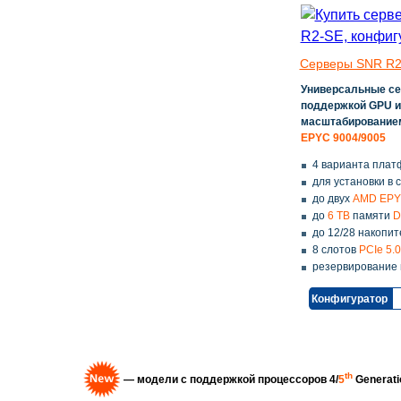
Серверы SNR R2
Универсальные сер
поддержкой GPU 
масштабированием
EPYC 9004/9005
4 варианта плат
для установки в 
до двух
AMD EPY
до
6 TB
памяти
D
до 12/28 накопи
8 слотов
PCIe 5.0
резервирование 
Конфигуратор
th
— модели с поддержкой процессоров 4/
5
Generati