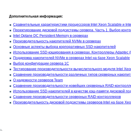
Дополнительная информация:
Сравнительные характеристики процессоров Intel Xeon Scalable и Inte
Проектирование дисковой подсистемы сервера. Часть 1. Выбор контр
Intel Optane DC Persistent Memory в серверах
Производительность накопителей NVMe в серверах
Основные аспекты выбора корпоративных SSD-накопителей
Использование SSD-кэширования в серверах. Контроллеры Adaptec (
Поддержка накопителей NVMe в серверах Intel на базе Xeon Scalable
Выбор конфигурации сервера 1С
Тестирование производительности вычислительного модуля Intel Xeo
Сравнение производительности различных типов серверных накопит
О надежности серверов Team
Сравнение производительности новейших серверных RAID-контроллер
Использование SSD-накопителей в качестве кэш-памяти дисковой по
Сравнение производительности серверных RAID-контроллеров
Производительность дисковой подсистемы серверов Intel на базе Xe