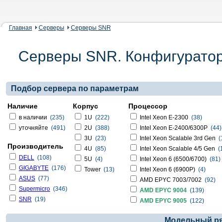
Главная
Серверы
Серверы SNR
Серверы SNR. Конфигурато
Подбор сервера по параметрам
Наличие
Корпус
Процессор
в наличии
(235)
1U
(222)
Intel Xeon E-2300
(38)
уточняйте
(491)
2U
(388)
Intel Xeon E-2400/6300P
(44)
3U
(23)
Intel Xeon Scalable 3rd Gen
(
Производитель
4U
(85)
Intel Xeon Scalable 4/5 Gen
(
DELL
(108)
5U
(4)
Intel Xeon 6 (6500/6700)
(81)
GIGABYTE
(176)
Tower
(13)
Intel Xeon 6 (6900P)
(4)
ASUS
(77)
AMD EPYC 7003/7002
(92)
Supermicro
(346)
AMD EPYC 9004
(139)
SNR
(19)
AMD EPYC 9005
(122)
Модельный ря